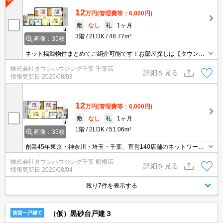
12
万円
(管理費等：6,000円)
敷
なし
礼
1ヶ月
3階
2LDK
48.77m²
画像：35枚
ネット掲載物件まとめてご紹介可能です！お部屋探しは【タウンハ
ウジング】にお任せください！※オンライン内見・現地待ち合わせ
株式会社タウンハウジング千葉 千葉店
は事前にご相談ください。
詳細を見る
情報更新日
2026/08/08
12
万円
(管理費等：6,000円)
敷
なし
礼
1ヶ月
1階
2LDK
51.06m²
画像：35枚
創業45年東京・神奈川・埼玉・千葉、直営140店舗のネットワーク
でお部屋探しをサポートするタウンハウジング。お部屋探しは【タ
株式会社タウンハウジング千葉 船橋店
ウンハウジング】にお任せ下さい！
詳細を見る
情報更新日
2026/08/04
残り7件を表示する
（仮）黒砂台戸建３
賃貸一戸建て