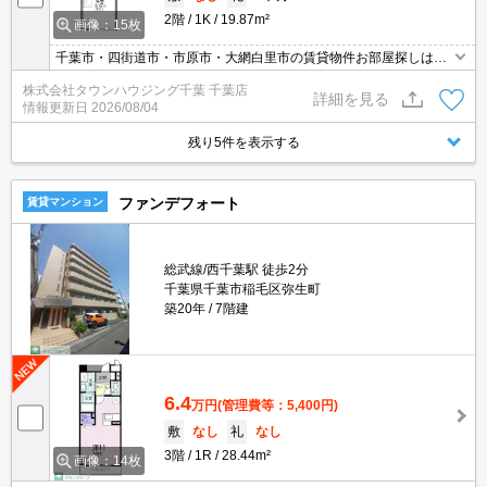
2階
1K
19.87m²
画像：15枚
千葉市・四街道市・市原市・大網白里市の賃貸物件お部屋探しはタ
ウンハウジング稲毛店にお任せ下さい！
株式会社タウンハウジング千葉 千葉店
詳細を見る
情報更新日
2026/08/04
残り5件を表示する
ファンデフォート
賃貸マンション
総武線/西千葉駅 徒歩2分
千葉県千葉市稲毛区弥生町
築20年
7階建
6.4
万円
(管理費等：5,400円)
敷
なし
礼
なし
3階
1R
28.44m²
画像：14枚