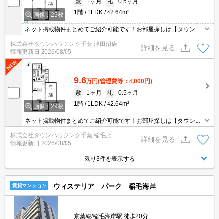
敷
1ヶ月
礼
0.5ヶ月
1階
1LDK
42.64m²
画像：29枚
ネット掲載物件まとめてご紹介可能です！お部屋探しは【タウンハ
ウジング】にお任せください！※オンライン内見・現地待ち合わせ
株式会社タウンハウジング千葉 津田沼店
は事前にご相談ください。
詳細を見る
情報更新日
2026/08/05
9.6
万円
(管理費等：4,000円)
敷
1ヶ月
礼
0.5ヶ月
1階
1LDK
42.64m²
画像：29枚
ネット掲載物件まとめてご紹介可能です！お部屋探しは【タウンハ
ウジング】にお任せください！※オンライン内見・現地待ち合わせ
株式会社タウンハウジング千葉 稲毛店
は事前にご相談ください。
詳細を見る
情報更新日
2026/08/05
残り3件を表示する
ウィステリア パーク 稲毛海岸
賃貸マンション
京葉線/稲毛海岸駅 徒歩20分