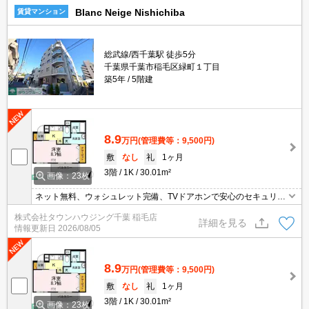
Blanc Neige Nishichiba
賃貸マンション
総武線/西千葉駅 徒歩5分
千葉県千葉市稲毛区緑町１丁目
築5年
5階建
8.9
万円
(管理費等：9,500円)
敷
なし
礼
1ヶ月
3階
1K
30.01m²
画像：23枚
ネット無料、ウォシュレット完備、TVドアホンで安心のセキュリテ
ィ、さらにバストイレ別で快適な生活してみませんか？
株式会社タウンハウジング千葉 稲毛店
詳細を見る
情報更新日
2026/08/05
8.9
万円
(管理費等：9,500円)
敷
なし
礼
1ヶ月
3階
1K
30.01m²
画像：23枚