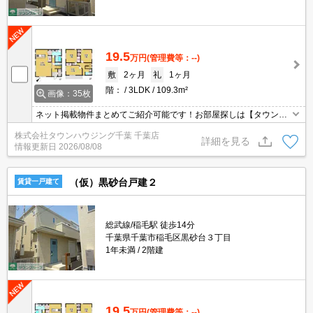
19.5
万円
(管理費等：--)
敷
2ヶ月
礼
1ヶ月
階：
3LDK
109.3m²
画像：35枚
ネット掲載物件まとめてご紹介可能です！お部屋探しは【タウンハ
ウジング】にお任せください！※オンライン内見・現地待ち合わせ
株式会社タウンハウジング千葉 千葉店
は事前にご相談ください。
詳細を見る
情報更新日
2026/08/08
（仮）黒砂台戸建２
賃貸一戸建て
総武線/稲毛駅 徒歩14分
千葉県千葉市稲毛区黒砂台３丁目
1年未満
2階建
19.5
万円
(管理費等：--)