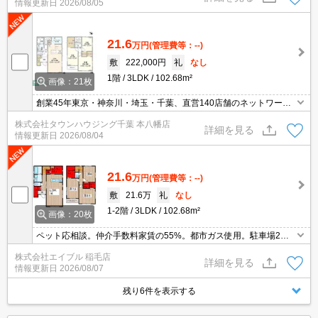
情報更新日
2026/08/05
21.6
万円
(管理費等：--)
敷
222,000円
礼
なし
1階
3LDK
102.68m²
画像：21枚
創業45年東京・神奈川・埼玉・千葉、直営140店舗のネットワーク
でお部屋探しをサポートするタウンハウジング。お部屋探しは【タ
株式会社タウンハウジング千葉 本八幡店
ウンハウジング】にお任せ下さい！
詳細を見る
情報更新日
2026/08/04
21.6
万円
(管理費等：--)
敷
21.6万
礼
なし
1-2階
3LDK
102.68m²
画像：20枚
ペット応相談。仲介手数料家賃の55%。都市ガス使用。駐車場2台
分無料。便利な宅配BOX。浴室換気乾燥式。システムキッチン。エ
株式会社エイブル 稲毛店
アコン4基付き。ぜひお問い合わせください。
詳細を見る
情報更新日
2026/08/07
残り6件を表示する