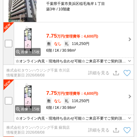
千葉県千葉市美浜区稲毛海岸１丁目
築3年
10階建
7.75
万円
(管理費等：4,600円)
敷
なし
礼
116,250円
6階
1K
30.98m²
画像：15枚
☆オンライン内見・現地待ち合わせ可能☆ご来店不要でご契約頂く
事も可能です！お部屋探しは【タウンハウジング稲毛店】にお任せ
株式会社タウンハウジング千葉 市川店
ください！
詳細を見る
情報更新日
2026/08/08
7.75
万円
(管理費等：4,600円)
敷
なし
礼
116,250円
6階
1K
30.98m²
画像：15枚
☆オンライン内見・現地待ち合わせ可能☆ご来店不要でご契約頂く
事も可能です！お部屋探しは【タウンハウジング稲毛店】にお任せ
株式会社タウンハウジング千葉 蘇我店
ください！
詳細を見る
情報更新日
2026/08/08