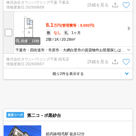
株式会社タウンハウジング千葉 千葉店
０】
詳細を見る
情報更新日
2026/08/08
8.1
万円
(管理費等：9,000円)
敷
なし
礼
1ヶ月
2階
1K
20.28m²
画像：18枚
千葉市・四街道市・市原市・大網白里市の賃貸物件お部屋探しはタ
ウンハウジング稲毛店にお任せ下さい！【０４３－２９０－８０７
株式会社タウンハウジング千葉 稲毛店
０】
詳細を見る
情報更新日
2026/08/07
残り2件を表示する
第二コ－ポ黒砂台
賃貸コーポ
総武線/稲毛駅 徒歩12分