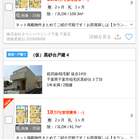
敷
2ヶ月
礼
1ヶ月
階：
3LDK
109.3m²
画像：33枚
ネット掲載物件まとめてご紹介可能です！お部屋探しは【タウンハ
ウジング】にお任せください！※オンライン内見・現地待ち合わせ
株式会社タウンハウジング千葉 千葉店
は事前にご相談ください。
詳細を見る
情報更新日
2026/08/08
（仮）黒砂台戸建４
賃貸一戸建て
総武線/稲毛駅 徒歩14分
千葉県千葉市稲毛区黒砂台３丁目
1年未満
2階建
18
万円
(管理費等：--)
敷
2ヶ月
礼
1ヶ月
階：
3LDK
91.7m²
画像：35枚
ネット掲載物件まとめてご紹介可能です！お部屋探しは【タウンハ