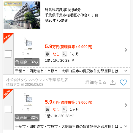
総武線/稲毛駅 徒歩6分
千葉県千葉市稲毛区小仲台６丁目
築26年
5階建
5.9
万円
(管理費等：9,000円)
敷
なし
礼
1ヶ月
1階
1K
20.28m²
画像：32枚
千葉市・四街道市・市原市・大網白里市の賃貸物件お部屋探しはタ
ウンハウジング稲毛店にお任せ下さい！【０４３－２９０－８０７
株式会社タウンハウジング千葉 稲毛店
０】
詳細を見る
情報更新日
2026/08/08
5.9
万円
(管理費等：9,000円)
敷
なし
礼
1ヶ月
1階
1K
20.28m²
画像：32枚
千葉市・四街道市・市原市・大網白里市の賃貸物件お部屋探しはタ
ウンハウジング稲毛店にお任せ下さい！【０４３－２９０－８０７