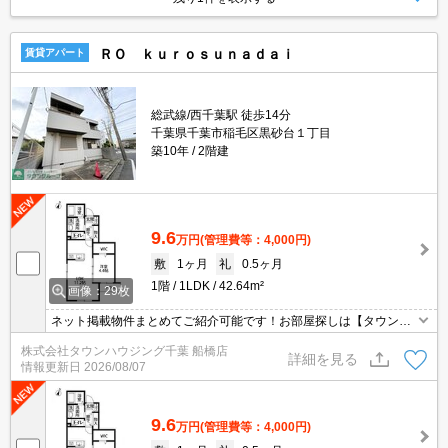
ＲＯ ｋｕｒｏｓｕｎａｄａｉ
賃貸アパート
総武線/西千葉駅 徒歩14分
千葉県千葉市稲毛区黒砂台１丁目
築10年
2階建
9.6
万円
(管理費等：4,000円)
敷
1ヶ月
礼
0.5ヶ月
1階
1LDK
42.64m²
画像：29枚
ネット掲載物件まとめてご紹介可能です！お部屋探しは【タウンハ
ウジング】にお任せください！※オンライン内見・現地待ち合わせ
株式会社タウンハウジング千葉 船橋店
は事前にご相談ください。
詳細を見る
情報更新日
2026/08/07
9.6
万円
(管理費等：4,000円)