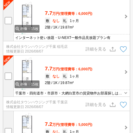
7.7
万円
(管理費等：6,000円)
敷
なし
礼
1ヶ月
2階
1K
19.87m²
画像：15枚
インターネット使い放題・U-NEXT一般作品見放題プラン有
株式会社タウンハウジング千葉 稲毛店
詳細を見る
情報更新日
2026/08/07
7.7
万円
(管理費等：6,000円)
敷
なし
礼
1ヶ月
2階
1K
19.87m²
画像：15枚
千葉市・四街道市・市原市・大網白里市の賃貸物件お部屋探しはタ
ウンハウジング稲毛店にお任せ下さい！
株式会社タウンハウジング千葉 千葉店
詳細を見る
情報更新日
2026/08/07
7.2
万円
(管理費等：5,000円)
敷
なし
礼
1ヶ月