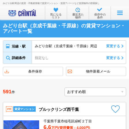
みどり台駅周辺の賃貸・不動産情報で賃貸マンション・賃貸アパートなど賃貸物件の部屋探し
お部屋を探す
気になる
最近見た
保存中の
リスト
物件
条件
沿線・駅から
みどり台駅（京成千葉線・千原線）の賃貸マンション・
住所から
アパート一覧
家賃相場から
みどり台駅（京成千葉線・千原線）周辺
変更する
沿線・駅
通勤通学時間から
詳細条件
指定なし
変更する
物件特集から
不動産会社から
条件保存
物件新着メール
TOP
591
件
ブルックリンズ西千葉
PR
賃貸マンション
千葉県千葉市稲毛区緑町２丁目
6.6
万円
(管理費等：4,000円)