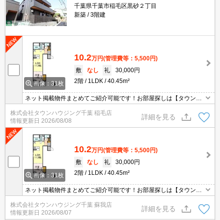
千葉県千葉市稲毛区黒砂２丁目
新築
3階建
10.2
万円
(管理費等：5,500円)
敷
なし
礼
30,000円
2階
1LDK
40.45m²
画像：31枚
ネット掲載物件まとめてご紹介可能です！お部屋探しは【タウンハ
ウジング】にお任せください！※オンライン内見・現地待ち合わせ
株式会社タウンハウジング千葉 稲毛店
は事前にご相談ください。
詳細を見る
情報更新日
2026/08/08
10.2
万円
(管理費等：5,500円)
敷
なし
礼
30,000円
2階
1LDK
40.45m²
画像：31枚
ネット掲載物件まとめてご紹介可能です！お部屋探しは【タウンハ
ウジング】にお任せください！※オンライン内見・現地待ち合わせ
株式会社タウンハウジング千葉 蘇我店
は事前にご相談ください。
詳細を見る
情報更新日
2026/08/07