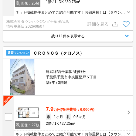
1階
1LDK
30.75m²
画像：25枚
ネット掲載物件まとめてご紹介可能です！お部屋探しは【タウンハ
ウジング】にお任せください！※オンライン内見・現地待ち合わせ
株式会社タウンハウジング千葉 蘇我店
は事前にご相談ください。
詳細を見る
情報更新日
2026/08/07
残り11件を表示する
ＣＲＯＮＯＳ（クロノス）
賃貸マンション
総武線/西千葉駅 徒歩7分
千葉県千葉市中央区登戸５丁目
築8年
3階建
7.9
万円
(管理費等：6,000円)
敷
1ヶ月
礼
0.5ヶ月
2階
1K
27.25m²
画像：27枚
ネット掲載物件まとめてご紹介可能です！お部屋探しは【タウンハ