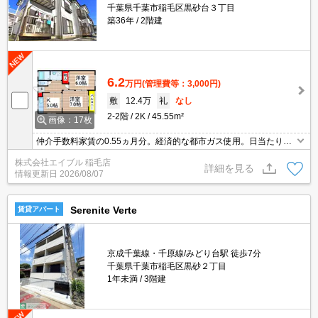
千葉県千葉市稲毛区黒砂台３丁目
築36年
2階建
6.2
万円
(管理費等：3,000円)
敷
12.4万
礼
なし
2-2階
2K
45.55m²
画像：17枚
仲介手数料家賃の0.55ヵ月分。経済的な都市ガス使用。日当たり良
好！心地よい室内環境！。シャワー付独立洗面台。室内に洗濯機置
株式会社エイブル 稲毛店
場あり。ガスキッチン。追い焚き機能付きバス。最上階。閑静な住
詳細を見る
情報更新日
2026/08/07
宅街。
Serenite Verte
賃貸アパート
京成千葉線・千原線/みどり台駅 徒歩7分
千葉県千葉市稲毛区黒砂２丁目
1年未満
3階建