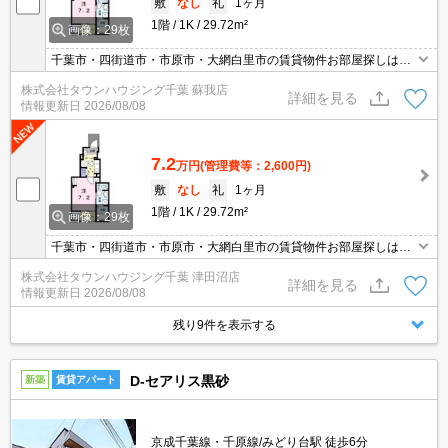
敷
なし
礼
1ヶ月
1階
1K
29.72m²
画像：29枚
千葉市・四街道市・市原市・大網白里市の賃貸物件お部屋探しはタ
ウンハウジング稲毛店にお任せ下さい！０４３－２９０－８０７０
株式会社タウンハウジング千葉 蘇我店
詳細を見る
情報更新日
2026/08/08
7.2
万円
(管理費等：2,600円)
敷
なし
礼
1ヶ月
1階
1K
29.72m²
画像：29枚
千葉市・四街道市・市原市・大網白里市の賃貸物件お部屋探しはタ
ウンハウジング稲毛店にお任せ下さい！０４３－２９０－８０７０
株式会社タウンハウジング千葉 津田沼店
詳細を見る
情報更新日
2026/08/08
残り9件を表示する
D-セアリス黒砂
新築
賃貸アパート
京成千葉線・千原線/みどり台駅 徒歩6分