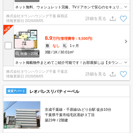
ネット無料、ウォシュレット完備、TVドアホンで安心のセキュリテ
ィ、さらにバストイレ別で快適な生活してみませんか？
株式会社タウンハウジング千葉 蘇我店
詳細を見る
情報更新日
2026/08/05
8.9
万円
(管理費等：9,500円)
敷
なし
礼
1ヶ月
3階
1K
30.01m²
画像：23枚
ネット掲載物件まとめてご紹介可能です！お部屋探しは【タウンハ
ウジング】にお任せください！※オンライン内見・現地待ち合わせ
株式会社タウンハウジング千葉 千葉店
は事前にご相談ください。
詳細を見る
情報更新日
2026/08/05
レオパレスリバティーベル
賃貸アパート
京成千葉線・千原線/みどり台駅 徒歩10分
千葉県千葉市稲毛区黒砂３丁目
築23年
2階建