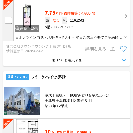
7.75
万円
(管理費等：4,600円)
敷
なし
礼
116,250円
6階
1K
30.98m²
画像：15枚
☆オンライン内見・現地待ち合わせ可能☆ご来店不要でご契約頂く
事も可能です！お部屋探しは【タウンハウジング稲毛店】にお任せ
株式会社タウンハウジング千葉 津田沼店
ください！
詳細を見る
情報更新日
2026/08/08
残り4件を表示する
パークハイツ黒砂
賃貸マンション
京成千葉線・千原線/みどり台駅 徒歩8分
千葉県千葉市稲毛区黒砂３丁目
築27年
2階建
10
万円
(管理費等：2,000円)