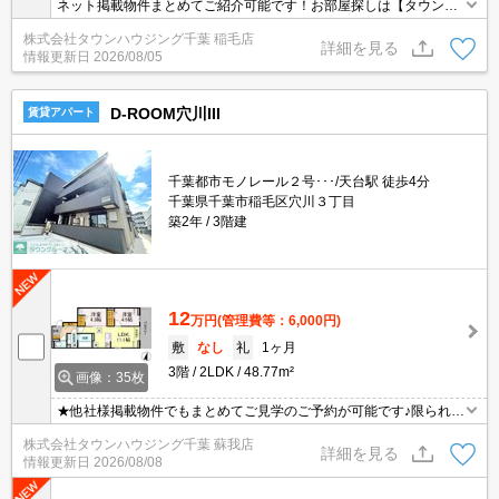
ネット掲載物件まとめてご紹介可能です！お部屋探しは【タウンハ
ウジング】にお任せください！※オンライン内見・現地待ち合わせ
株式会社タウンハウジング千葉 稲毛店
は事前にご相談ください。
詳細を見る
情報更新日
2026/08/05
D-ROOM穴川III
賃貸アパート
千葉都市モノレール２号･･･/天台駅 徒歩4分
千葉県千葉市稲毛区穴川３丁目
築2年
3階建
12
万円
(管理費等：6,000円)
敷
なし
礼
1ヶ月
3階
2LDK
48.77m²
画像：35枚
★他社様掲載物件でもまとめてご見学のご予約が可能です♪限られた
お時間の中で効率よくお部屋探しができるようにお手伝いさせてい
株式会社タウンハウジング千葉 蘇我店
ただきます！お気軽にお問合せ下さい♪
詳細を見る
情報更新日
2026/08/08