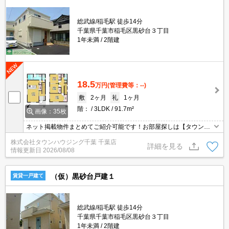
総武線/稲毛駅 徒歩14分
千葉県千葉市稲毛区黒砂台３丁目
1年未満
2階建
18.5
万円
(管理費等：--)
敷
2ヶ月
礼
1ヶ月
階：
3LDK
91.7m²
画像：35枚
ネット掲載物件まとめてご紹介可能です！お部屋探しは【タウンハ
ウジング】にお任せください！※オンライン内見・現地待ち合わせ
株式会社タウンハウジング千葉 千葉店
は事前にご相談ください。
詳細を見る
情報更新日
2026/08/08
（仮）黒砂台戸建１
賃貸一戸建て
総武線/稲毛駅 徒歩14分
千葉県千葉市稲毛区黒砂台３丁目
1年未満
2階建