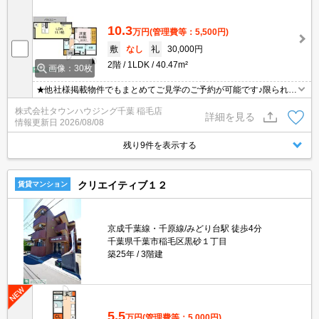
10.3
万円
(管理費等：5,500円)
敷
なし
礼
30,000円
2階
1LDK
40.47m²
画像：30枚
★他社様掲載物件でもまとめてご見学のご予約が可能です♪限られた
お時間の中で効率よくお部屋探しができるようにお手伝いさせてい
株式会社タウンハウジング千葉 稲毛店
ただきます！お気軽にお問合せ下さい♪
詳細を見る
情報更新日
2026/08/08
残り9件を表示する
クリエイティブ１２
賃貸マンション
京成千葉線・千原線/みどり台駅 徒歩4分
千葉県千葉市稲毛区黒砂１丁目
築25年
3階建
5.5
万円
(管理費等：5,000円)