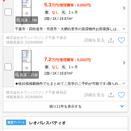
5.3
万円
(管理費等：8,000円)
敷
なし
礼
1ヶ月
2階
1K
19.87m²
画像：3枚
千葉市・四街道市・市原市・大網白里市の賃貸物件お部屋探しはタ
ウンハウジング稲毛店にお任せ下さい！
株式会社タウンハウジング千葉 千葉店
詳細を見る
情報更新日
2026/08/08
7.2
万円
(管理費等：8,000円)
敷
なし
礼
1ヶ月
1階
1K
19.87m²
画像：15枚
★他社様掲載物件でもまとめてご見学のご予約が可能です♪限られた
お時間の中で効率よくお部屋探しができるようにお手伝いさせてい
株式会社タウンハウジング千葉 蘇我店
ただきます！お気軽にお問合せ下さい♪
詳細を見る
情報更新日
2026/08/06
残り11件を表示する
レオパレスパティオ
賃貸アパート