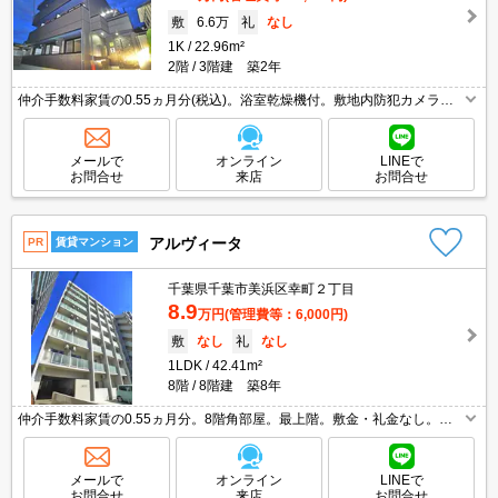
敷
6.6万
礼
なし
1K
22.96m²
2階
3階建 築2年
仲介手数料家賃の0.55ヵ月分(税込)。浴室乾燥機付。敷地内防犯カメラ設
置。エントランスオートロック。2口ガスコンロ付。TVインターホン付
き。コンビニへ266m。マルエツへ124m。
メールで
オンライン
LINEで
お問合せ
来店
お問合せ
アルヴィータ
PR
賃貸マンション
千葉県千葉市美浜区幸町２丁目
8.9
万円
(管理費等：6,000円)
敷
なし
礼
なし
1LDK
42.41m²
8階
8階建 築8年
仲介手数料家賃の0.55ヵ月分。8階角部屋。最上階。敷金・礼金なし。エ
ントランスオートロック。バイク置き場あり。2路線2駅利用可能で都心へ
のアクセス良好。インターネット無料。宅配ボックスあり。
メールで
オンライン
LINEで
お問合せ
来店
お問合せ