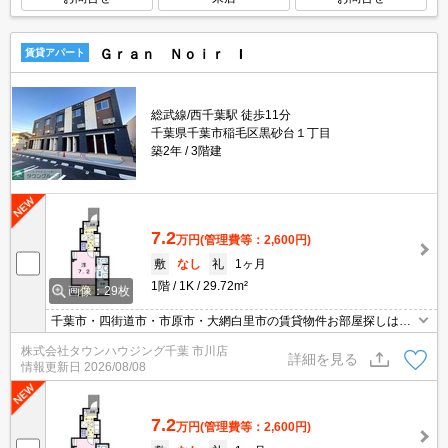
Ｇｒａｎ Ｎｏｉｒ I
賃貸アパート
総武線/西千葉駅 徒歩11分
千葉県千葉市稲毛区黒砂台１丁目
築2年
3階建
7.2
万円
(管理費等：2,600円)
敷
なし
礼
1ヶ月
1階
1K
29.72m²
画像：29枚
千葉市・四街道市・市原市・大網白里市の賃貸物件お部屋探しはタ
ウンハウジング稲毛店にお任せ下さい！０４３－２９０－８０７０
株式会社タウンハウジング千葉 市川店
詳細を見る
情報更新日
2026/08/08
7.2
万円
(管理費等：2,600円)