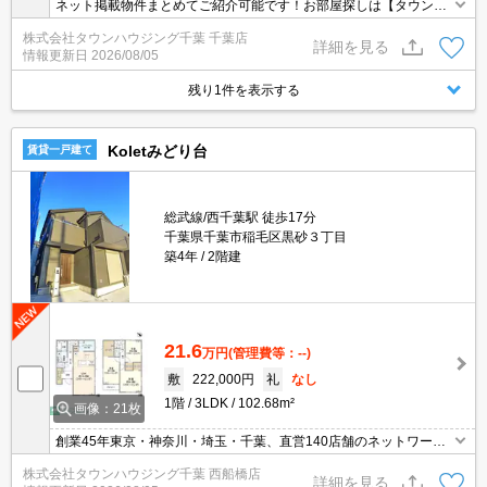
ネット掲載物件まとめてご紹介可能です！お部屋探しは【タウンハ
ウジング】にお任せください！※オンライン内見・現地待ち合わせ
株式会社タウンハウジング千葉 千葉店
は事前にご相談ください。
詳細を見る
情報更新日
2026/08/05
残り1件を表示する
Koletみどり台
賃貸一戸建て
総武線/西千葉駅 徒歩17分
千葉県千葉市稲毛区黒砂３丁目
築4年
2階建
21.6
万円
(管理費等：--)
敷
222,000円
礼
なし
1階
3LDK
102.68m²
画像：21枚
創業45年東京・神奈川・埼玉・千葉、直営140店舗のネットワーク
でお部屋探しをサポートするタウンハウジング。お部屋探しは【タ
株式会社タウンハウジング千葉 西船橋店
ウンハウジング】にお任せ下さい！
詳細を見る