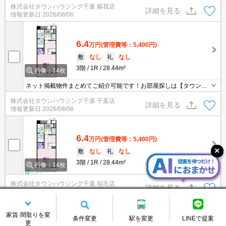
株式会社タウンハウジング千葉 蘇我店
詳細を見る
情報更新日
2026/08/06
6.4
万円
(管理費等：5,400円)
敷
なし
礼
なし
3階
1R
28.44m²
画像：14枚
ネット掲載物件まとめてご紹介可能です！お部屋探しは【タウンハ
ウジング】にお任せください！※オンライン内見・現地待ち合わせ
株式会社タウンハウジング千葉 千葉店
は事前にご相談ください。
詳細を見る
情報更新日
2026/08/06
6.4
万円
(管理費等：5,400円)
敷
なし
礼
なし
3階
1R
28.44m²
画像：14枚
株式会社タウンハウジング千葉 稲毛店
詳細を見る
情報更新日
2026/08/06
家賃·間取りを変
条件変更
駅を変更
LINEで提案
1
2
3
4
5
更