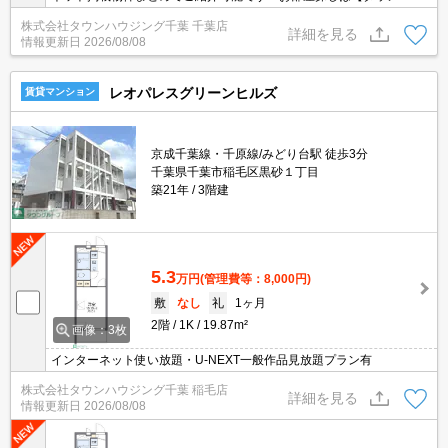
ウジング】にお任せください！※オンライン内見・現地待ち合わせ
株式会社タウンハウジング千葉 千葉店
は事前にご相談ください。
詳細を見る
情報更新日
2026/08/08
レオパレスグリーンヒルズ
賃貸マンション
京成千葉線・千原線/みどり台駅 徒歩3分
千葉県千葉市稲毛区黒砂１丁目
築21年
3階建
5.3
万円
(管理費等：8,000円)
敷
なし
礼
1ヶ月
2階
1K
19.87m²
画像：3枚
インターネット使い放題・U-NEXT一般作品見放題プラン有
株式会社タウンハウジング千葉 稲毛店
詳細を見る
情報更新日
2026/08/08