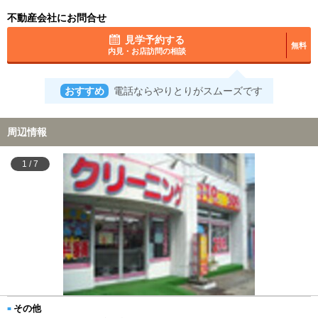
不動産会社にお問合せ
見学予約する
無料
内見・お店訪問の相談
おすすめ
電話ならやりとりがスムーズです
周辺情報
1
/
7
その他