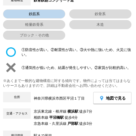
鉄骨鉄筋コンクリート造
建物構造
鉄筋系
鉄骨系
軽量鉄骨系
木造
ブロック・その他
①防音性が高い。②耐震性が高い。③火や熱に強いため、火災に強
い。
①通気性が低いため、結露が発生しやすい。②家賃が比較的高い。
※あくまで一般的な建物構造に対する傾向です。物件によっては当てはまらな
いケースもありますので、詳細は不動産会社へお問い合わせください。
住所
地図で見る
神奈川県横浜市西区平沼１丁目
京浜東北線・根岸線
横浜駅
徒歩7分
交通・アクセス
相鉄本線
平沼橋駅
徒歩4分
京急本線・久里浜線
戸部駅
徒歩3分
駅まで平坦
周辺環境