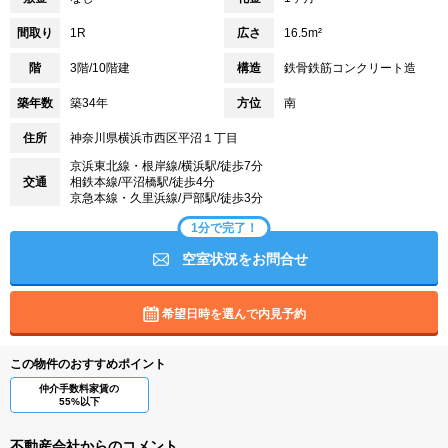
間取り
1R
広さ
16.5m²
階
3階/10階建
構造
鉄骨鉄筋コンクリート造
築年数
築34年
方位
南
住所
神奈川県横浜市西区平沼１丁目
京浜東北線・根岸線/横浜駅/徒歩7分
交通
相鉄本線/平沼橋駅/徒歩4分
京急本線・久里浜線/戸部駅/徒歩3分
1分で完了！
空室状況をお問合せ
希望日時を選んで内見予約
この物件のおすすめポイント
仲介手数料家賃の
55%以下
不動産会社からのコメント