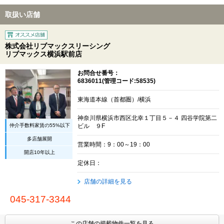
取扱い店舗
株式会社リブマックスリーシング
リブマックス横浜駅前店
お問合せ番号：
6836011(管理コード:58535)
東海道本線（首都圏）/横浜
神奈川県横浜市西区北幸１丁目５－４ 四谷学院第二
仲介手数料家賃の55%以下
ビル ９F
多店舗展開
営業時間：9：00～19：00
開店10年以上
定休日：
店舗の詳細を見る
045-317-3344
この店舗の掲載物件一覧を見る