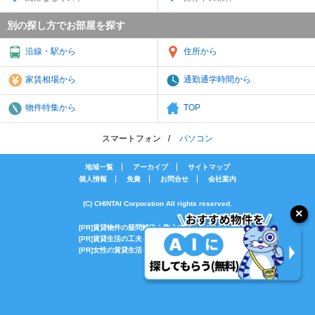
別の探し方でお部屋を探す
沿線・駅から
住所から
家賃相場から
通勤通学時間から
物件特集から
TOP
スマートフォン
パソコン
地域一覧
アーカイブ
サイトマップ
個人情報
免責
お問合せ
会社案内
(C) CHINTAI Corporation All rights reserved.
[PR]賃貸物件の疑問解決！教えてエイブルAGENT
[PR]賃貸生活の工夫を紹介！CHINTAI情報局
[PR]女性の賃貸生活を応援！Woman.CHINTAI