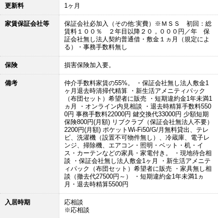
更新料
1ヶ月
家賃保証会社等
保証会社必加入（その他:実費）※ＭＳＳ 初回：総
賃料１００％ ２年目以降２０，０００円／年 保
証会社無し法人契約普通借・敷金１ヵ月（規定によ
る）・事務手数料無し
保険
損害保険加入要。
備考
仲介手数料家賃の55%。 ・保証会社無し法人敷金1
ヶ月退去時清掃代精算 ・新生活アメニティパック
（布団セット）希望者に販売 ・短期違約金1年未満1
ヵ月 ・オンライン内見相談 ・退去時精算手数料550
0円 事務手数料22000円 鍵交換代33000円 少額短期
保険800円(月額) リブクラブ（保証会社無法人不要）
2200円(月額) ポケットWi-Fi50/G/月無料貸出、テレ
ビ、洗濯機（設置不可物件無し）、冷蔵庫、電子レ
ンジ、掃除機、エアコン・照明・ベット・机・イ
ス・カーテンなどの家具・家電付き。 ・現地待合相
談 ・保証会社無し法人敷金1ヶ月 ・新生活アメニテ
ィパック（布団セット）希望者に販売 ・家具無し相
談（撤去代27500円～） ・短期違約金1年未満1ヵ
月・退去時精算5500円
入居時期
応相談
※応相談