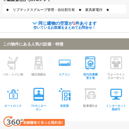
★ リブマックスグループ管理・自社割引有 ★ 家具家電付 ★
同じ建物の空室が
1
件あります
空いているお部屋をまとめてお問合せ！
この物件にある人気の設備・特徴
バス・トイレ別
独立洗面台
エアコン
室内洗濯機
ウォークイン
置き場
クローゼット
オートロック
TVモニター
角部屋
駐車場付き
インターネット
ホン
接続可