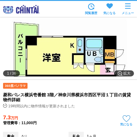
お部屋を探す
閲覧履歴
気になる
メニュー
沿線・駅から
住所から
家賃相場から
通勤通学時間から
物件特集から
拡大
1
/
36
不動産会社から
360度パノラマ
TOP
菱和パレス横浜壱番館 3階／神奈川県横浜市西区平沼１丁目の賃貸
物件詳細
19時間以内に物件情報が更新されました
7.3
万円
管理費等：11,000円
気になる
敷金
なし
礼金
1ヶ月