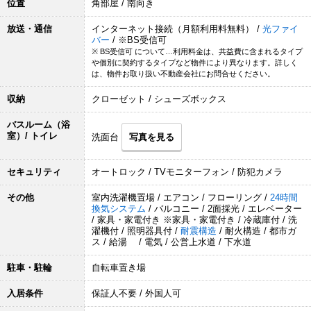
位置
角部屋 / 南向き
放送・通信
インターネット接続（月額利用料無料） /
光ファイ
バー
/ ※BS受信可
※ BS受信可 について…利用料金は、共益費に含まれるタイプ
や個別に契約するタイプなど物件により異なります。詳しく
は、物件お取り扱い不動産会社にお問合せください。
収納
クローゼット / シューズボックス
バスルーム（浴
室）/ トイレ
洗面台
写真を見る
セキュリティ
オートロック / TVモニターフォン / 防犯カメラ
その他
室内洗濯機置場 / エアコン / フローリング /
24時間
換気システム
/ バルコニー / 2面採光 / エレベーター
/ 家具・家電付き ※家具・家電付き / 冷蔵庫付 / 洗
濯機付 / 照明器具付 /
耐震構造
/ 耐火構造 / 都市ガ
ス / 給湯 / 電気 / 公営上水道 / 下水道
駐車・駐輪
自転車置き場
入居条件
保証人不要 / 外国人可