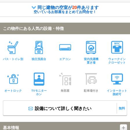
同じ建物の空室が
20
件あります
空いているお部屋をまとめてお問合せ！
この物件にある人気の設備・特徴
バス・トイレ別
独立洗面台
エアコン
室内洗濯機
ウォークイン
置き場
クローゼット
オートロック
TVモニター
角部屋
駐車場付き
インターネット
ホン
接続可
設備について詳しく聞きたい
無料
基本情報