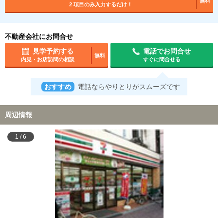
無料
2 項目のみ入力するだけ！
不動産会社にお問合せ
見学予約する
電話でお問合せ
無料
内見・お店訪問の相談
すぐに問合せる
おすすめ
電話ならやりとりがスムーズです
周辺情報
1
/
6