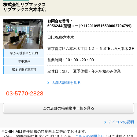
株式会社リブマックス
リブマックス六本木店
お問合せ番号：
6956244(管理コード:1120109515530003704799)
日比谷線/六本木
東京都港区六本木３丁目１２－５ STELLA六本木２F
駅から徒歩３分以内
営業時間：10：00～20：00
年中無休
駅まで車で送迎可
定休日：無し 夏季休暇・年末年始のみ休業
店舗の詳細を見る
03-5770-2828
この店舗の掲載物件一覧を見る
アイコンの説明
※CHINTAIは物件情報の精度向上に努めております。
万が一、物件情報に相違がございましたら、
こちらのお問合せ
よりご連絡くださ