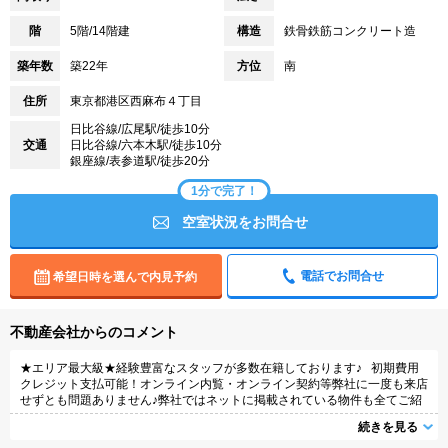
階
5階/14階建
構造
鉄骨鉄筋コンクリート造
築年数
築22年
方位
南
住所
東京都港区西麻布４丁目
日比谷線/広尾駅/徒歩10分
交通
日比谷線/六本木駅/徒歩10分
銀座線/表参道駅/徒歩20分
1分で完了！
空室状況をお問合せ
電話でお問合せ
希望日時を選んで内見予約
不動産会社からのコメント
★エリア最大級★経験豊富なスタッフが多数在籍しております♪ 初期費用
クレジット支払可能！オンライン内覧・オンライン契約等弊社に一度も来店
せずとも問題ありません♪弊社ではネットに掲載されている物件も全てご紹
介可能になりますので気になる物件は全て申し付けください★
続きを見る