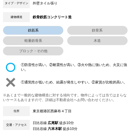
外壁タイル張り
タイプ・デザイン
鉄骨鉄筋コンクリート造
建物構造
鉄筋系
鉄骨系
軽量鉄骨系
木造
ブロック・その他
①防音性が高い。②耐震性が高い。③火や熱に強いため、火災に強
い。
①通気性が低いため、結露が発生しやすい。②家賃が比較的高い。
※あくまで一般的な建物構造に対する傾向です。物件によっては当てはまらな
いケースもありますので、詳細は不動産会社へお問い合わせください。
東京都港区西麻布４丁目
住所
日比谷線
広尾駅
徒歩10分
交通・アクセス
日比谷線
六本木駅
徒歩10分