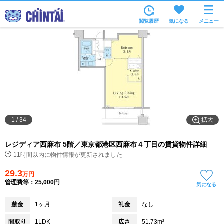
お部屋を探す
閲覧履歴
気になる
メニュー
沿線・駅から
住所から
家賃相場から
通勤通学時間から
物件特集から
拡大
1
/
34
不動産会社から
レジディア西麻布 5階／東京都港区西麻布４丁目の賃貸物件詳細
TOP
11時間以内に物件情報が更新されました
29.3
万円
管理費等：25,000円
気になる
敷金
1ヶ月
礼金
なし
間取り
1LDK
広さ
51.73m²