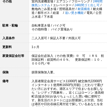
その他
室内洗濯機置場 / エアコン / フローリング /
24時間
換気システム
/ エレベーター /
24時間ゴミ出し可
/
敷地内ごみ置き場 / 照明器具付 /
耐震構造
/ 耐火構
造 / 都市ガス / 給湯 /
追い焚き機能
/ 電気 / 公営
上水道 / 下水道
駐車・駐輪
自転車置き場 / バイク可
その他特徴： バイク置場あり
入居条件
二人入居可 / 保証人不要 / 外国人可
更新料
1ヶ月
家賃保証会社等
保証会社必加入（その他:実費）※ 可 ＩＲＳ 初
回保証料：総賃料の４０％、 更新保証料：１０，
０００円／年
保険
損害保険加入要。
備考
入居者限定会員サービス11000円 鍵交換代22000円
インターネット使用料1650円(月額) こだわりで選び
たい方におすすめ。港区エリアで住まいをお探しな
ら「レジディア西麻布」。近くにはローソン 港高樹
町店(徒歩3分)がありちょっとした買い物に便利で
す。新生活のスタートにはお部屋探しが大切。当社
は港区や日比谷線広尾付近で探しているあなたを全