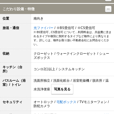
こだわり設備・特徴
位置
南向き
放送・通信
光ファイバー
/ ※BS受信可 / ※CS受信可
※ BS受信可 , CS受信可 について…利用料金は、共益費に含ま
れるタイプや個別に契約するタイプなど物件により異なりま
す。詳しくは、物件お取り扱い不動産会社にお問合せくださ
い。
収納
クローゼット / ウォークインクローゼット / シュー
ズボックス
キッチン（台
コンロ2口以上 / システムキッチン
所）
バスルーム（浴
洗面所独立 / 洗面化粧台 / 浴室乾燥機 / 脱衣所 / 温
室）/ トイレ
水洗浄便座
写真を見る
セキュリティ
オートロック /
宅配ボックス
/ TVモニターフォン /
防犯カメラ