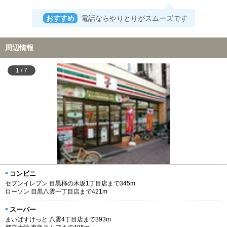
おすすめ
電話ならやりとりがスムーズです
周辺情報
1
/
7
コンビニ
セブンイレブン 目黒柿の木坂1丁目店まで345m
ローソン 目黒八雲一丁目店まで421m
スーパー
まいばすけっと 八雲4丁目店まで393m