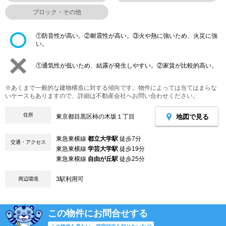
ブロック・その他
①防音性が高い。②耐震性が高い。③火や熱に強いため、火災に強
い。
①通気性が低いため、結露が発生しやすい。②家賃が比較的高い。
※あくまで一般的な建物構造に対する傾向です。物件によっては当てはまらな
いケースもありますので、詳細は不動産会社へお問い合わせください。
住所
地図で見る
東京都目黒区柿の木坂１丁目
東急東横線
都立大学駅
徒歩7分
交通・アクセス
東急東横線
学芸大学駅
徒歩19分
東急東横線
自由が丘駅
徒歩25分
3駅利用可
周辺環境
この物件にお問合せする