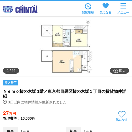
お部屋を探す
閲覧履歴
気になる
メニュー
沿線・駅から
住所から
家賃相場から
通勤通学時間から
物件特集から
拡大
1
/
26
不動産会社から
即入居可
TOP
Ｎｅｍｏ柿の木坂 1階／東京都目黒区柿の木坂１丁目の賃貸物件詳
細
3日以内に物件情報が更新されました
27
万円
管理費等：10,000円
気になる
敷金
1ヶ月
礼金
1ヶ月