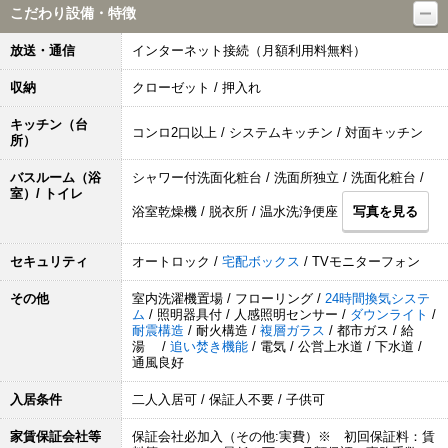
こだわり設備・特徴
放送・通信
インターネット接続（月額利用料無料）
収納
クローゼット / 押入れ
キッチン（台
コンロ2口以上 / システムキッチン / 対面キッチン
所）
バスルーム（浴
シャワー付洗面化粧台 / 洗面所独立 / 洗面化粧台 /
室）/ トイレ
浴室乾燥機 / 脱衣所 / 温水洗浄便座
写真を見る
セキュリティ
オートロック /
宅配ボックス
/ TVモニターフォン
その他
室内洗濯機置場 / フローリング /
24時間換気システ
ム
/ 照明器具付 / 人感照明センサー /
ダウンライト
/
耐震構造
/ 耐火構造 /
複層ガラス
/ 都市ガス / 給
湯 /
追い焚き機能
/ 電気 / 公営上水道 / 下水道 /
通風良好
入居条件
二人入居可 / 保証人不要 / 子供可
家賃保証会社等
保証会社必加入（その他:実費）※ 初回保証料：賃