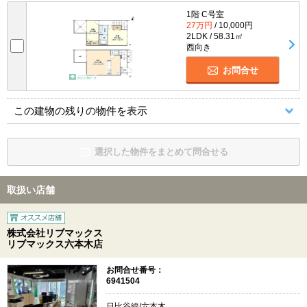
1階 C号室
27万円
/ 10,000円
2LDK / 58.31㎡
西向き
お問合せ
この建物の残りの物件を表示
選択した物件をまとめて問合せる
取扱い店舗
株式会社リブマックス
リブマックス六本木店
お問合せ番号：
6941504
日比谷線/六本木