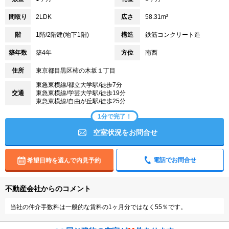
間取り
2LDK
広さ
58.31m²
階
1階/2階建(地下1階)
構造
鉄筋コンクリート造
築年数
築4年
方位
南西
住所
東京都目黒区柿の木坂１丁目
東急東横線/都立大学駅/徒歩7分
交通
東急東横線/学芸大学駅/徒歩19分
東急東横線/自由が丘駅/徒歩25分
1分で完了！
空室状況をお問合せ
電話でお問合せ
希望日時を選んで内見予約
不動産会社からのコメント
当社の仲介手数料は一般的な賃料の1ヶ月分ではなく55％です。