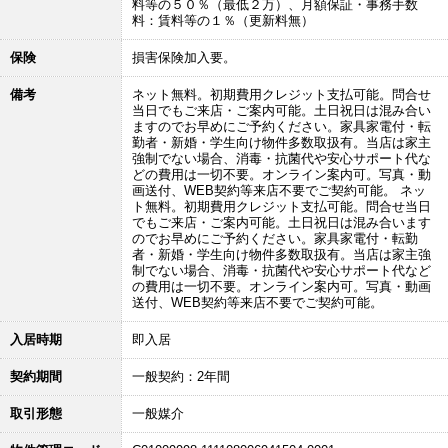
料等の５０％（最低２万）、月額保証・事務手数
料：賃料等の１％（更新料無）
保険
損害保険加入要。
備考
ネット無料。初期費用クレジット支払可能。問合せ
当日でもご来店・ご案内可能。土日祝日は混み合い
ますのでお早めにご予約ください。家具家電付・転
勤者・新婚・学生向け物件多数取扱有。当店は家主
強制でない場合、消毒・抗菌代や安心サポート代な
どの費用は一切不要。オンライン案内可。写真・動
画送付、WEB契約等来店不要でご契約可能。 ネッ
ト無料。初期費用クレジット支払可能。問合せ当日
でもご来店・ご案内可能。土日祝日は混み合います
のでお早めにご予約ください。家具家電付・転勤
者・新婚・学生向け物件多数取扱有。当店は家主強
制でない場合、消毒・抗菌代や安心サポート代など
の費用は一切不要。オンライン案内可。写真・動画
送付、WEB契約等来店不要でご契約可能。
入居時期
即入居
契約期間
一般契約：2年間
取引形態
一般媒介