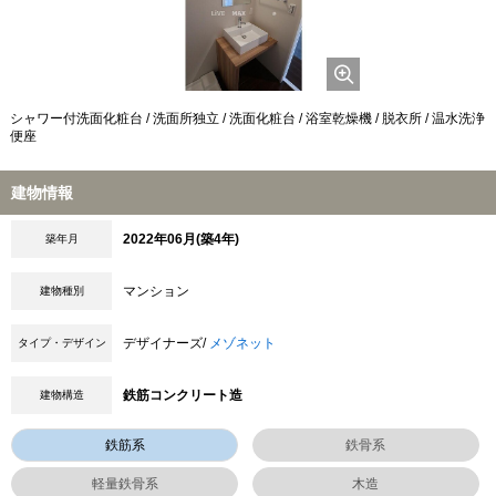
シャワー付洗面化粧台 / 洗面所独立 / 洗面化粧台 / 浴室乾燥機 / 脱衣所 / 温水洗浄
便座
建物情報
2022年06月(築4年)
築年月
マンション
建物種別
デザイナーズ/
メゾネット
タイプ・デザイン
鉄筋コンクリート造
建物構造
鉄筋系
鉄骨系
軽量鉄骨系
木造