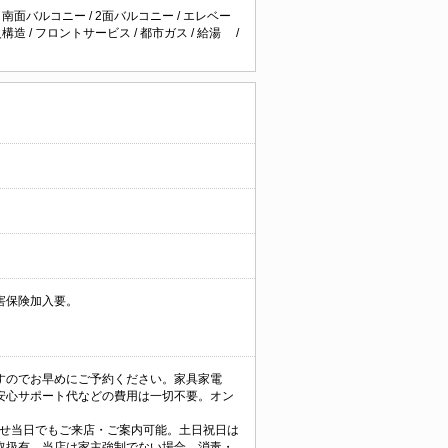
/
南面バルコニー
/
2面バルコニー
/
エレベー
火構造
/
フロントサービス
/
都市ガス
/
給湯
/
害保険加入要。
すのでお早めにご予約ください。家具家電
安心サポート代などの費用は一切不要。オン
能。問合せ当日でもご来店・ご案内可能。土日祝日は
取扱有。当店は家主強制でない場合、消毒・