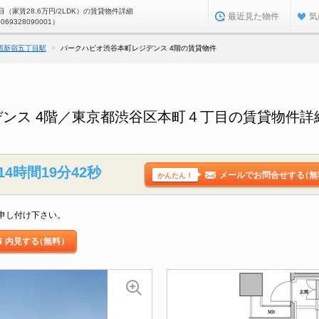
（家賃28.6万円/2LDK）の賃貸物件詳細
最近見た物件
気
0069328090001）
西新宿五丁目駅
パークハビオ渋谷本町レジデンス 4階の賃貸物件
ンス 4階／東京都渋谷区本町４丁目の賃貸物件詳
14時間19分41秒
メールでお問合せする
（無
かんたん！
申し付け下さい。
内見する
（無料）