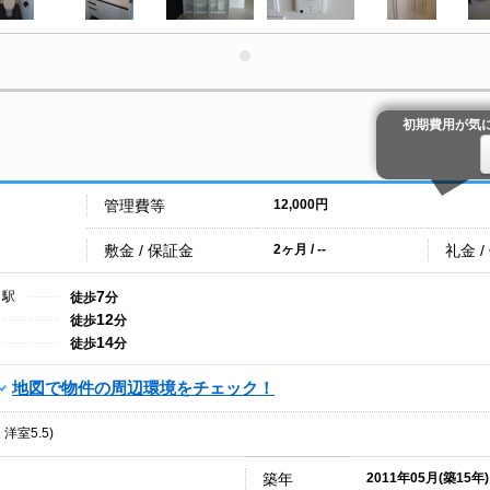
初期費用が気
管理費等
12,000円
敷金 / 保証金
礼金 /
2ヶ月 / --
7
目駅
徒歩
分
12
徒歩
分
14
徒歩
分
地図で物件の周辺環境をチェック！
・洋室5.5)
築年
2011年05月(築15年)