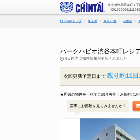
東京都渋谷区本町４丁目
（C01009998111108
CHINTAIトップ
東京都
東京23区
渋谷区
パークハビオ渋谷本町レジデ
4日以内に物件情報が更新されました
残り約11日
次回更新予定日まで
★周辺の物件を一括でご紹介可能！お気軽にお
実際にお部屋を見てみませんか？