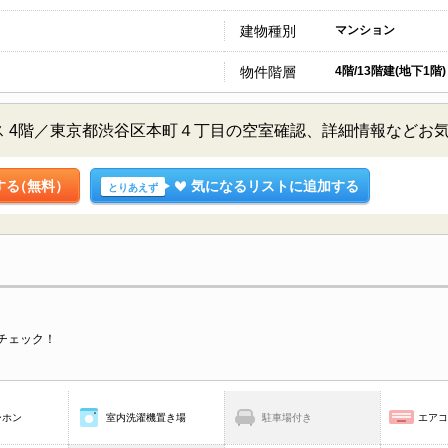
建物種別
マンション
物件階層
4階/13階建(地下1階)
 4階／東京都渋谷区本町４丁目の空室確認、詳細情報などお
する
（無料）
気になるリストに追加する
とりあえず
チェック！
ーホン
室内洗濯機置き場
駐車場付き
エア