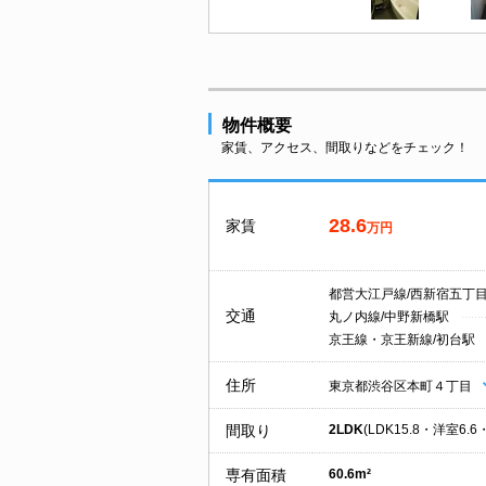
物件概要
家賃、アクセス、間取りなどをチェック！
28.6
家賃
万円
都営大江戸線/西新宿五丁
交通
丸ノ内線/中野新橋駅
京王線・京王新線/初台駅
住所
東京都渋谷区本町４丁目
間取り
2LDK
(LDK15.8・洋室6.6
専有面積
60.6m²