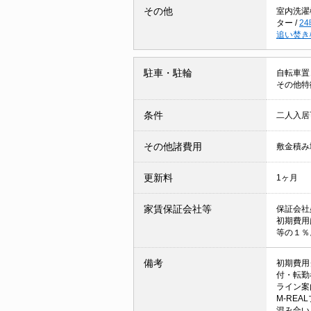
その他
室内洗濯
ター
/
2
追い焚き
駐車・駐輪
自転車置
その他特
条件
二人入
その他諸費用
敷金積み
更新料
1ヶ月
家賃保証会社等
保証会社
初期費用
等の１％
備考
初期費用
付・転勤
ライン案
M-RE
混み合い