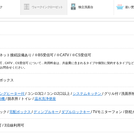
ク
ウォークインクローゼット
独立洗面台
追い
ネット接続設備あり
/
※BS受信可
/
※CATV
/
※CS受信可
信可 , CATV , CS受信可 について…利用料金は、共益費に含まれるタイプや個別に契約するタイ
お問合せください。
ボックス
キングヒーター付
/
コンロ3口
/
コンロ2口以上
/
システムキッチン
/
グリル付
/
洗面所
燥機
/
脱衣所
/
トイレ
/
温水洗浄便座
ック
/
宅配ボックス
/
ディンプルキー
/
ダブルロックキー
/
TVモニターフォン
/
防犯
可
/
3沿線利用可