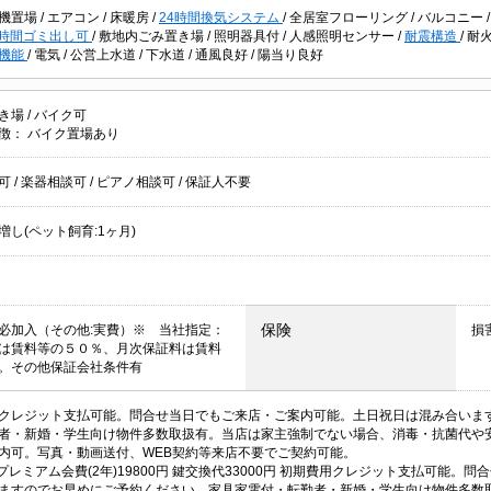
機置場
/
エアコン
/
床暖房
/
24時間換気システム
/
全居室フローリング
/
バルコニー
4時間ゴミ出し可
/
敷地内ごみ置き場
/
照明器具付
/
人感照明センサー
/
耐震構造
/
耐
機能
/
電気
/
公営上水道
/
下水道
/
通風良好
/
陽当り良好
き場
/
バイク可
徴：
バイク置場あり
居可
/
楽器相談可
/
ピアノ相談可
/
保証人不要
増し(ペット飼育:1ヶ月)
保険
必加入（その他:実費）※ 当社指定：
損
は賃料等の５０％、月次保証料は賃料
。その他保証会社条件有
クレジット支払可能。問合せ当日でもご来店・ご案内可能。土日祝日は混み合いま
者・新婚・学生向け物件多数取扱有。当店は家主強制でない場合、消毒・抗菌代や
内可。写真・動画送付、WEB契約等来店不要でご契約可能。
ALプレミアム会費(2年)19800円 鍵交換代33000円 初期費用クレジット支払可
ますのでお早めにご予約ください。家具家電付・転勤者・新婚・学生向け物件多数