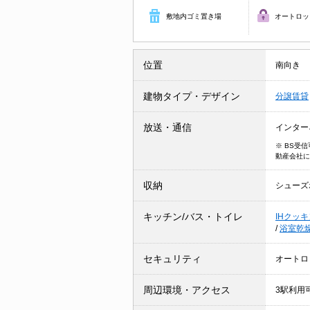
敷地内ゴミ置き場
オートロッ
位置
南向き
建物タイプ・デザイン
分譲賃貸
放送・通信
インター
※ BS受
動産会社に
収納
シューズ
キッチン/バス・トイレ
IHクッ
/
浴室乾
セキュリティ
オートロ
周辺環境・アクセス
3駅利用