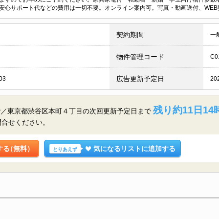
安心サポート代などの費用は一切不要。オンライン案内可。写真・動画送付、WEB
契約期間
一
物件管理コード
C0
広告更新予定日
03
20
残り約11日14
階／東京都渋谷区本町４丁目の
次回更新予定日まで
問合せください。
する
（無料）
気になるリストに追加する
とりあえず