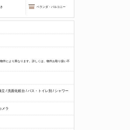
焚き
ベランダ・バルコニー
プなど物件により異なります。詳しくは、物件お取り扱い不
独立
/
洗面化粧台
/
バス・トイレ別
/
シャワー
カメラ