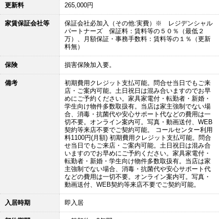
更新料
265,000円
家賃保証会社等
保証会社必加入（その他:実費）※ レジデンシャル
パートナーズ 保証料：賃料等の５０％（最低２
万）、月額保証・事務手数料：賃料等の１％（更新
料無）
保険
損害保険加入要。
備考
初期費用クレジット支払可能。問合せ当日でもご来
店・ご案内可能。土日祝日は混み合いますのでお早
めにご予約ください。家具家電付・転勤者・新婚・
学生向け物件多数取扱有。当店は家主強制でない場
合、消毒・抗菌代や安心サポート代などの費用は一
切不要。オンライン案内可。写真・動画送付、WEB
契約等来店不要でご契約可能。 コールセンター利用
料1100円(月額) 初期費用クレジット支払可能。問合
せ当日でもご来店・ご案内可能。土日祝日は混み合
いますのでお早めにご予約ください。家具家電付・
転勤者・新婚・学生向け物件多数取扱有。当店は家
主強制でない場合、消毒・抗菌代や安心サポート代
などの費用は一切不要。オンライン案内可。写真・
動画送付、WEB契約等来店不要でご契約可能。
入居時期
即入居