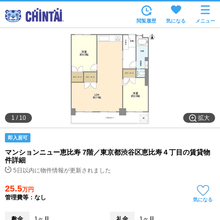
お部屋を探す
閲覧履歴
気になる
メニュー
沿線・駅から
住所から
家賃相場から
通勤通学時間から
物件特集から
拡大
1
/
10
不動産会社から
即入居可
TOP
マンションニュー恵比寿 7階／東京都渋谷区恵比寿４丁目の賃貸物
件詳細
5日以内に物件情報が更新されました
25.5
万円
管理費等：なし
気になる
敷金
1ヶ月
礼金
1ヶ月