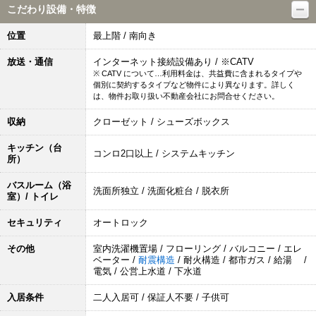
こだわり設備・特徴
位置
最上階 / 南向き
放送・通信
インターネット接続設備あり / ※CATV
※ CATV について…利用料金は、共益費に含まれるタイプや
個別に契約するタイプなど物件により異なります。詳しく
は、物件お取り扱い不動産会社にお問合せください。
収納
クローゼット / シューズボックス
キッチン（台
コンロ2口以上 / システムキッチン
所）
バスルーム（浴
洗面所独立 / 洗面化粧台 / 脱衣所
室）/ トイレ
セキュリティ
オートロック
その他
室内洗濯機置場 / フローリング / バルコニー / エレ
ベーター /
耐震構造
/ 耐火構造 / 都市ガス / 給湯 /
電気 / 公営上水道 / 下水道
入居条件
二人入居可 / 保証人不要 / 子供可