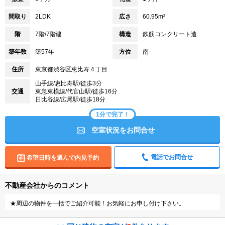
間取り
2LDK
広さ
60.95m²
階
7階/7階建
構造
鉄筋コンクリート造
築年数
築57年
方位
南
住所
東京都渋谷区恵比寿４丁目
山手線/恵比寿駅/徒歩3分
交通
東急東横線/代官山駅/徒歩16分
日比谷線/広尾駅/徒歩18分
1分で完了！
空室状況をお問合せ
電話でお問合せ
希望日時を選んで内見予約
不動産会社からのコメント
★周辺の物件を一括でご紹介可能！お気軽にお申し付け下さい。