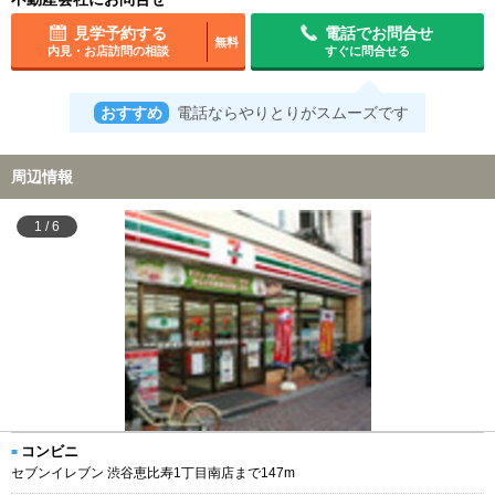
見学予約する
電話でお問合せ
無料
内見・お店訪問の相談
すぐに問合せる
おすすめ
電話ならやりとりがスムーズです
周辺情報
1
/
6
コンビニ
セブンイレブン 渋谷恵比寿1丁目南店まで147m