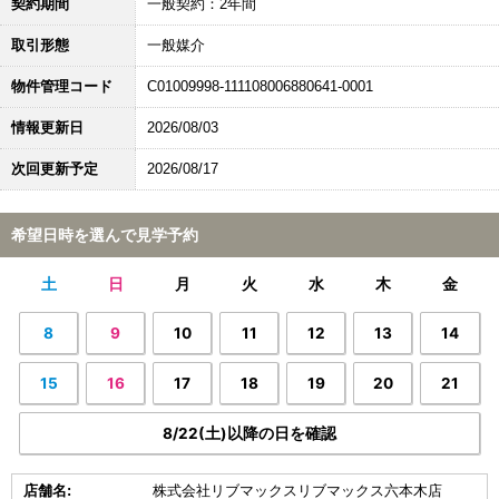
契約期間
一般契約：2年間
取引形態
一般媒介
物件管理コード
C01009998-111108006880641-0001
情報更新日
2026/08/03
次回更新予定
2026/08/17
希望日時を選んで見学予約
土
日
月
火
水
木
金
8
9
10
11
12
13
14
15
16
17
18
19
20
21
8/22(土)以降の日を確認
店舗名:
株式会社リブマックスリブマックス六本木店