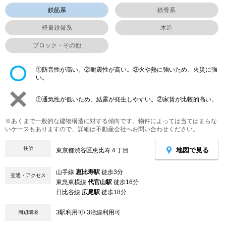
鉄筋系
鉄骨系
軽量鉄骨系
木造
ブロック・その他
①防音性が高い。②耐震性が高い。③火や熱に強いため、火災に強
い。
①通気性が低いため、結露が発生しやすい。②家賃が比較的高い。
※あくまで一般的な建物構造に対する傾向です。物件によっては当てはまらな
いケースもありますので、詳細は不動産会社へお問い合わせください。
住所
地図で見る
東京都渋谷区恵比寿４丁目
山手線
恵比寿駅
徒歩3分
交通・アクセス
東急東横線
代官山駅
徒歩16分
日比谷線
広尾駅
徒歩18分
3駅利用可/ 3沿線利用可
周辺環境