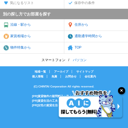
気になるリスト
保存中の条件
別の探し方でお部屋を探す
沿線・駅から
住所から
家賃相場から
通勤通学時間から
物件特集から
TOP
スマートフォン
パソコン
地域一覧
アーカイブ
サイトマップ
個人情報
免責
お問合せ
会社案内
(C) CHINTAI Corporation All rights reserved.
[PR]賃貸物件の疑問解決！教えてエイブルAGENT
[PR]賃貸生活の工夫を紹介！CHINTAI情報局
[PR]女性の賃貸生活を応援！Woman.CHINTAI