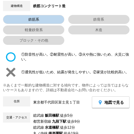
鉄筋コンクリート造
建物構造
鉄筋系
鉄骨系
軽量鉄骨系
木造
ブロック・その他
①防音性が高い。②耐震性が高い。③火や熱に強いため、火災に強
い。
①通気性が低いため、結露が発生しやすい。②家賃が比較的高い。
※あくまで一般的な建物構造に対する傾向です。物件によっては当てはまらな
いケースもありますので、詳細は不動産会社へお問い合わせください。
住所
地図で見る
東京都千代田区富士見１丁目
総武線
飯田橋駅
徒歩5分
交通・アクセス
都営新宿線
九段下駅
徒歩9分
総武線
水道橋駅
徒歩12分
丸ノ内線
後楽園駅
徒歩19分