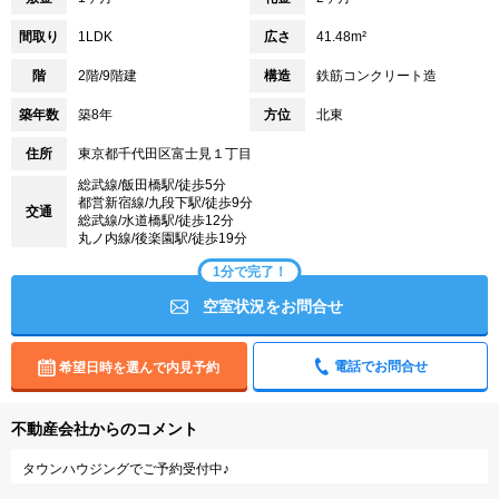
間取り
1LDK
広さ
41.48m²
階
2階/9階建
構造
鉄筋コンクリート造
築年数
築8年
方位
北東
住所
東京都千代田区富士見１丁目
総武線/飯田橋駅/徒歩5分
都営新宿線/九段下駅/徒歩9分
交通
総武線/水道橋駅/徒歩12分
丸ノ内線/後楽園駅/徒歩19分
1分で完了！
空室状況をお問合せ
電話でお問合せ
希望日時を選んで内見予約
不動産会社からのコメント
タウンハウジングでご予約受付中♪