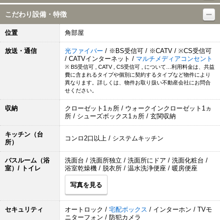
こだわり設備・特徴
位置
角部屋
放送・通信
光ファイバー
/ ※BS受信可 / ※CATV / ※CS受信可
/ CATVインターネット /
マルチメディアコンセント
※ BS受信可 , CATV , CS受信可 , について…利用料金は、共益
費に含まれるタイプや個別に契約するタイプなど物件により
異なります。詳しくは、物件お取り扱い不動産会社にお問合
せください。
収納
クローゼット1ヵ所 / ウォークインクローゼット1ヵ
所 / シューズボックス1ヵ所 / 玄関収納
キッチン（台
コンロ2口以上 / システムキッチン
所）
バスルーム（浴
洗面台 / 洗面所独立 / 洗面所にドア / 洗面化粧台 /
室）/ トイレ
浴室乾燥機 / 脱衣所 / 温水洗浄便座 / 暖房便座
写真を見る
セキュリティ
オートロック /
宅配ボックス
/ インターホン / TVモ
ニターフォン / 防犯カメラ