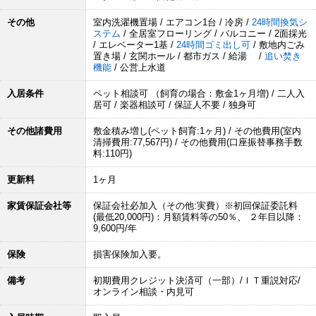
その他
室内洗濯機置場 / エアコン1台 / 冷房 /
24時間換気シ
ステム
/ 全居室フローリング / バルコニー / 2面採光
/ エレベーター1基 /
24時間ゴミ出し可
/ 敷地内ごみ
置き場 / 玄関ホール / 都市ガス / 給湯 /
追い焚き
機能
/ 公営上水道
入居条件
ペット相談可 （飼育の場合：敷金1ヶ月増) / 二人入
居可 / 楽器相談可 / 保証人不要 / 独身可
その他諸費用
敷金積み増し(ペット飼育:1ヶ月) / その他費用(室内
清掃費用:77,567円) / その他費用(口座振替事務手数
料:110円)
更新料
1ヶ月
家賃保証会社等
保証会社必加入（その他:実費）※初回保証委託料
(最低20,000円)：月額賃料等の50％、 ２年目以降：
9,600円/年
保険
損害保険加入要。
備考
初期費用クレジット決済可（一部）/ＩＴ重説対応/
オンライン相談・内見可