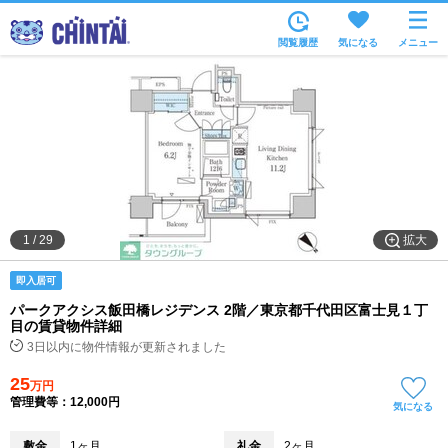
お部屋を探す
閲覧履歴
気になる
メニュー
沿線・駅から
住所から
家賃相場から
通勤通学時間から
物件特集から
拡大
1
/
29
不動産会社から
即入居可
TOP
パークアクシス飯田橋レジデンス 2階／東京都千代田区富士見１丁
目の賃貸物件詳細
3日以内に物件情報が更新されました
25
万円
管理費等：12,000円
気になる
敷金
1ヶ月
礼金
2ヶ月