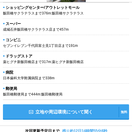
ショッピングセンター/アウトレットモール
飯田橋サクラテラスまで376m:飯田橋サクラテラス
スーパー
成城石井飯田橋サクラテラス店まで457m
コンビニ
セブンイレブン千代田富士見1丁目店まで191m
ドラッグストア
薬ヒグチ新飯田橋店まで317m:薬ヒグチ新飯田橋店
病院
日本歯科大学附属病院まで338m
郵便局
飯田橋郵便局まで444m:飯田橋郵便局
立地や周辺環境について聞く
無料
次回更新予定日まで
残り約12日14時間55分7秒