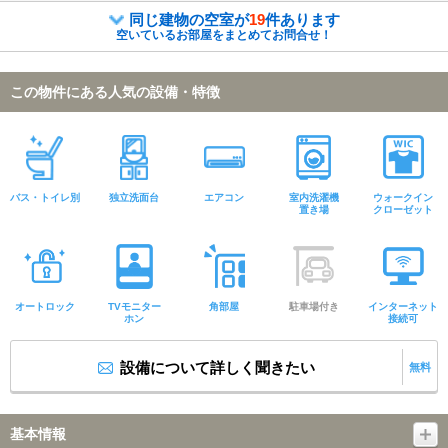
同じ建物の空室が
19
件あります
空いているお部屋をまとめてお問合せ！
この物件にある人気の設備・特徴
バス・トイレ別
独立洗面台
エアコン
室内洗濯機
ウォークイン
置き場
クローゼット
オートロック
TVモニター
角部屋
駐車場付き
インターネット
ホン
接続可
設備について詳しく聞きたい
無料
基本情報