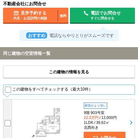
不動産会社にお問合せ
見学予約する
電話でお問合せ
無料
内見・お店訪問の相談
すぐに問合せる
おすすめ
電話ならやりとりがスムーズです
同じ建物の空室情報一覧
この建物の情報を見る
この建物をすべてチェックする（最大10件）
家賃がより安い
9階 903号室
22.3万円
/ 12,000円
1LDK / 36.62㎡
北西向き
お問合せ