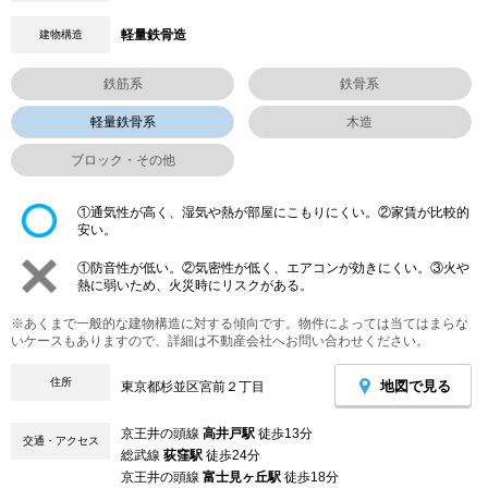
軽量鉄骨造
建物構造
鉄筋系
鉄骨系
軽量鉄骨系
木造
ブロック・その他
①通気性が高く、湿気や熱が部屋にこもりにくい。②家賃が比較的
安い。
①防音性が低い。②気密性が低く、エアコンが効きにくい。③火や
熱に弱いため、火災時にリスクがある。
※あくまで一般的な建物構造に対する傾向です。物件によっては当てはまらな
いケースもありますので、詳細は不動産会社へお問い合わせください。
住所
地図で見る
東京都杉並区宮前２丁目
京王井の頭線
高井戸駅
徒歩13分
交通・アクセス
総武線
荻窪駅
徒歩24分
京王井の頭線
富士見ヶ丘駅
徒歩18分