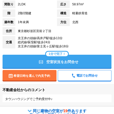
間取り
2LDK
広さ
58.97m²
階
2階/2階建
構造
軽量鉄骨造
築年数
1年未満
方位
北西
住所
東京都杉並区宮前２丁目
京王井の頭線/高井戸駅/徒歩13分
交通
総武線/荻窪駅/徒歩24分
京王井の頭線/富士見ヶ丘駅/徒歩18分
1分で完了！
空室状況をお問合せ
電話でお問合せ
希望日時を選んで内見予約
不動産会社からのコメント
タウンハウジングでご予約受付中♪
同じ建物の空室が
19
件あります