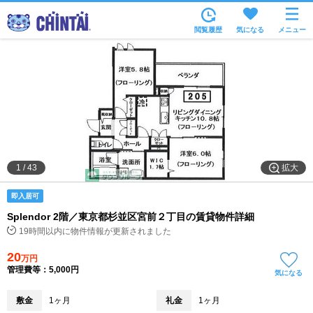
お部屋を探す
閲覧履歴
気になる
メニュー
沿線・駅から
住所から
家賃相場から
通勤通学時間から
物件特集から
拡大
1
/
43
不動産会社から
即入居可
TOP
Splendor 2階／東京都杉並区宮前２丁目の賃貸物件詳細
19時間以内に物件情報が更新されました
20
万円
管理費等：5,000円
気になる
敷金
1ヶ月
礼金
1ヶ月