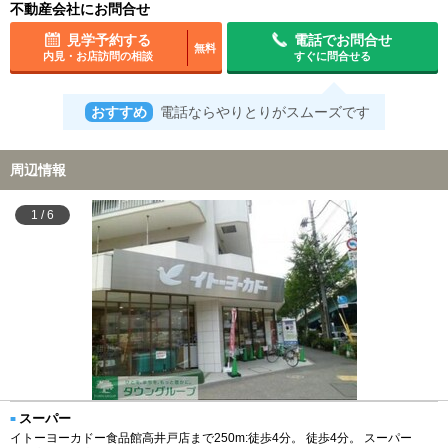
不動産会社にお問合せ
見学予約する
電話でお問合せ
無料
内見・お店訪問の相談
すぐに問合せる
おすすめ
電話ならやりとりがスムーズです
周辺情報
1
/
6
スーパー
イトーヨーカドー食品館高井戸店まで250m:徒歩4分。 徒歩4分。 スーパー