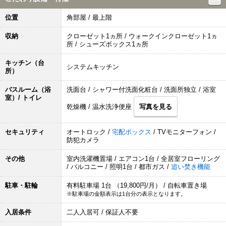
位置
角部屋 / 最上階
収納
クローゼット1ヵ所 / ウォークインクローゼット1ヵ
所 / シューズボックス1ヵ所
キッチン（台
システムキッチン
所）
バスルーム（浴
洗面台 / シャワー付洗面化粧台 / 洗面所独立 / 浴室
室）/ トイレ
乾燥機 / 温水洗浄便座
写真を見る
セキュリティ
オートロック /
宅配ボックス
/ TVモニターフォン /
防犯カメラ
その他
室内洗濯機置場 / エアコン1台 / 全居室フローリング
/ バルコニー / 照明1台 / 都市ガス /
追い焚き機能
駐車・駐輪
有料駐車場 1台 （19,800円/月） / 自転車置き場
※駐車場の金額表示は1台分の表示となります。
入居条件
二人入居可 / 保証人不要