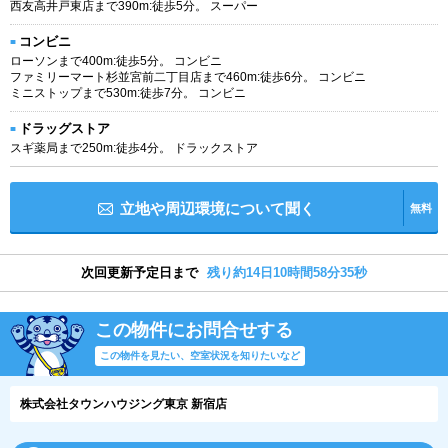
西友高井戸東店まで390m:徒歩5分。 スーパー
コンビニ
ローソンまで400m:徒歩5分。 コンビニ
ファミリーマート杉並宮前二丁目店まで460m:徒歩6分。 コンビニ
ミニストップまで530m:徒歩7分。 コンビニ
ドラッグストア
スギ薬局まで250m:徒歩4分。 ドラックストア
立地や周辺環境について聞く
無料
次回更新予定日まで
残り約14日10時間58分34秒
この物件にお問合せする
この物件を見たい、空室状況を知りたいなど
株式会社タウンハウジング東京 新宿店