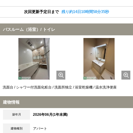
次回更新予定日まで
残り約14日10時間58分34秒
バスルーム（浴室）/ トイレ
洗面台 / シャワー付洗面化粧台 / 洗面所独立 / 浴室乾燥機 / 温水洗浄便座
建物情報
2026年06月(1年未満)
築年月
アパート
建物種別