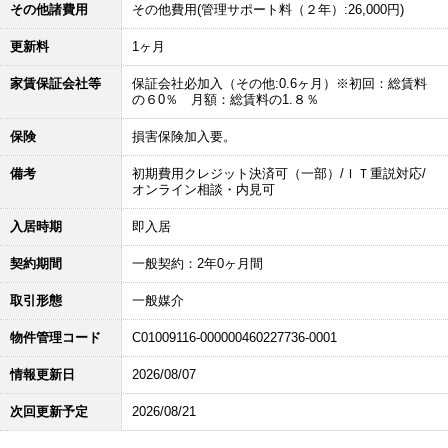
その他諸費用
その他費用(管理サポート料（２年）:26,000円)
更新料
1ヶ月
家賃保証会社等
保証会社必加入（その他:0.6ヶ月）※初回：総賃料
の６0％ 月額：総賃料の1.８％
保険
損害保険加入要。
備考
初期費用クレジット決済可（一部）/ＩＴ重説対応/
オンライン相談・内見可
入居時期
即入居
契約期間
一般契約：2年0ヶ月間
取引形態
一般媒介
物件管理コード
C01009116-000000460227736-0001
情報更新日
2026/08/07
次回更新予定
2026/08/21