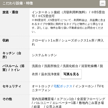
こだわり設備・特徴
放送・通信
インターネット接続（月額利用料無料） / ※BS受信
可 / ※CS受信可
※ BS受信可 , CS受信可 について…利用料金は、共益費に含ま
れるタイプや個別に契約するタイプなど物件により異なりま
す。詳しくは、物件お取り扱い不動産会社にお問合せくださ
い。
収納
クローゼット1ヵ所 / シューズボックス1ヵ所 / 押入
れ
キッチン（台
システムキッチン
所）
バスルーム（浴
洗面台 / 洗面所独立 / 洗面化粧台 / 浴室乾燥機 / 脱
室）/ トイレ
衣所 / 温水洗浄便座
写真を見る
セキュリティ
オートロック /
宅配ボックス
/ インターホン / TVモ
ニターフォン
その他
室内洗濯機置場 / エアコン1台 / 全居室フローリング
/ バルコニー / エレベーター1基 / 敷地内ごみ置き場
/ 給湯 / 公営上水道