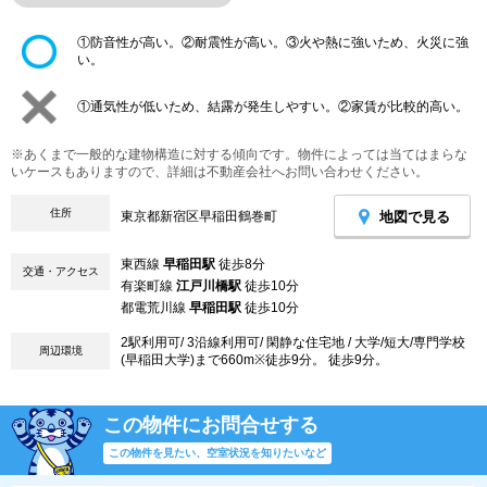
①防音性が高い。②耐震性が高い。③火や熱に強いため、火災に強
い。
①通気性が低いため、結露が発生しやすい。②家賃が比較的高い。
※あくまで一般的な建物構造に対する傾向です。物件によっては当てはまらな
いケースもありますので、詳細は不動産会社へお問い合わせください。
住所
地図で見る
東京都新宿区早稲田鶴巻町
東西線
早稲田駅
徒歩8分
交通・アクセス
有楽町線
江戸川橋駅
徒歩10分
都電荒川線
早稲田駅
徒歩10分
2駅利用可/ 3沿線利用可/ 閑静な住宅地 / 大学/短大/専門学校
周辺環境
(早稲田大学)まで660m※徒歩9分。 徒歩9分。
この物件にお問合せする
この物件を見たい、空室状況を知りたいなど