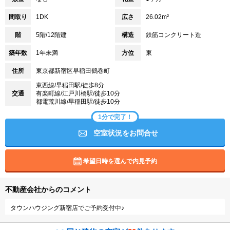
間取り
1DK
広さ
26.02m²
階
5階/12階建
構造
鉄筋コンクリート造
築年数
1年未満
方位
東
住所
東京都新宿区早稲田鶴巻町
東西線/早稲田駅/徒歩8分
交通
有楽町線/江戸川橋駅/徒歩10分
都電荒川線/早稲田駅/徒歩10分
1分で完了！
空室状況をお問合せ
希望日時を選んで内見予約
不動産会社からのコメント
タウンハウジング新宿店でご予約受付中♪