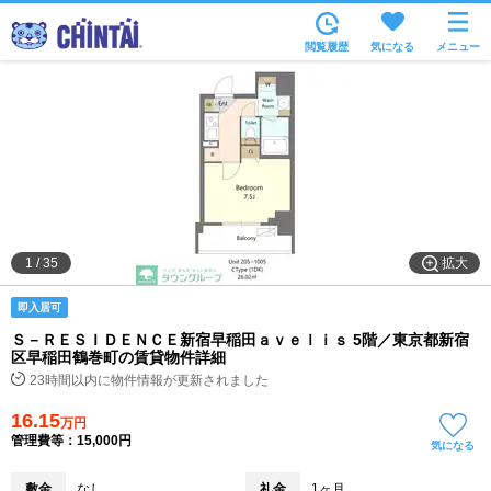
お部屋を探す
閲覧履歴
気になる
メニュー
沿線・駅から
住所から
家賃相場から
通勤通学時間から
物件特集から
拡大
1
/
35
不動産会社から
即入居可
TOP
Ｓ－ＲＥＳＩＤＥＮＣＥ新宿早稲田ａｖｅｌｉｓ 5階／東京都新宿
区早稲田鶴巻町の賃貸物件詳細
23時間以内に物件情報が更新されました
16.15
万円
管理費等：15,000円
気になる
敷金
なし
礼金
1ヶ月