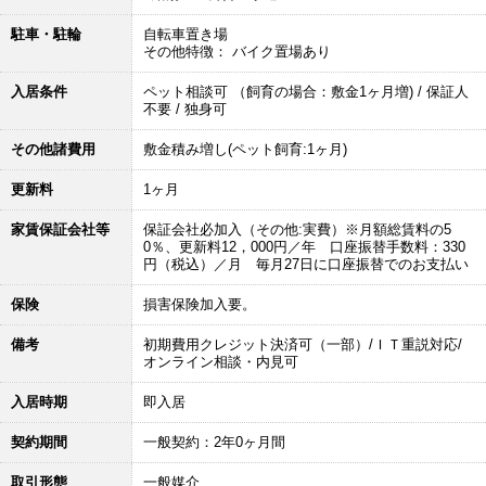
駐車・駐輪
自転車置き場
その他特徴： バイク置場あり
入居条件
ペット相談可 （飼育の場合：敷金1ヶ月増) / 保証人
不要 / 独身可
その他諸費用
敷金積み増し(ペット飼育:1ヶ月)
更新料
1ヶ月
家賃保証会社等
保証会社必加入（その他:実費）※月額総賃料の5
0％、更新料12，000円／年 口座振替手数料：330
円（税込）／月 毎月27日に口座振替でのお支払い
保険
損害保険加入要。
備考
初期費用クレジット決済可（一部）/ＩＴ重説対応/
オンライン相談・内見可
入居時期
即入居
契約期間
一般契約：2年0ヶ月間
取引形態
一般媒介