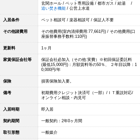
玄関ホール / ペット専用設備 / 都市ガス / 給湯 /
追い焚き機能
/ 公営上水道
入居条件
ペット相談可 / 楽器相談可 / 保証人不要
その他諸費用
その他費用(室内清掃費用:77,661円) / その他費用(口
座振替事務手数料:110円)
更新料
1ヶ月
家賃保証会社等
保証会社必加入（その他:実費）※初回保証委託料
(最低15,000円)：月額賃料等の50％、 ２年目以降：1
0,000円/年
保険
損害保険加入要。
備考
初期費用クレジット決済可（一部）/ＩＴ重説対応/
オンライン相談・内見可
入居時期
即入居
契約期間
一般契約：2年0ヶ月間
取引形態
一般媒介