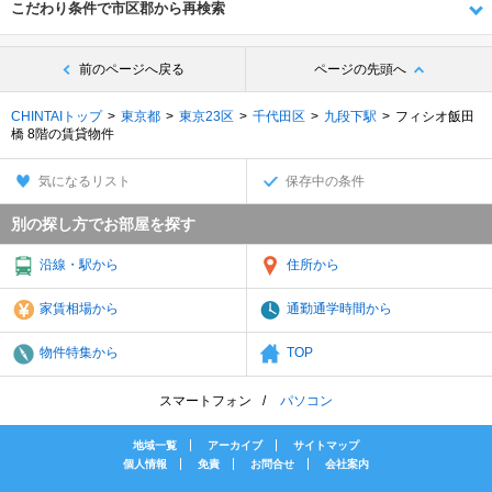
こだわり条件で市区郡から再検索
前のページへ戻る
ページの先頭へ
CHINTAIトップ
東京都
東京23区
千代田区
九段下駅
フィシオ飯田
橋 8階の賃貸物件
気になるリスト
保存中の条件
別の探し方でお部屋を探す
沿線・駅から
住所から
家賃相場から
通勤通学時間から
物件特集から
TOP
スマートフォン
パソコン
地域一覧
アーカイブ
サイトマップ
個人情報
免責
お問合せ
会社案内