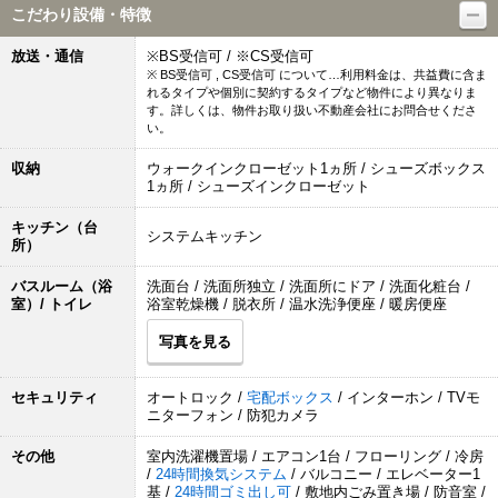
こだわり設備・特徴
放送・通信
※BS受信可 / ※CS受信可
※ BS受信可 , CS受信可 について…利用料金は、共益費に含ま
れるタイプや個別に契約するタイプなど物件により異なりま
す。詳しくは、物件お取り扱い不動産会社にお問合せくださ
い。
収納
ウォークインクローゼット1ヵ所 / シューズボックス
1ヵ所 / シューズインクローゼット
キッチン（台
システムキッチン
所）
バスルーム（浴
洗面台 / 洗面所独立 / 洗面所にドア / 洗面化粧台 /
室）/ トイレ
浴室乾燥機 / 脱衣所 / 温水洗浄便座 / 暖房便座
写真を見る
セキュリティ
オートロック /
宅配ボックス
/ インターホン / TVモ
ニターフォン / 防犯カメラ
その他
室内洗濯機置場 / エアコン1台 / フローリング / 冷房
/
24時間換気システム
/ バルコニー / エレベーター1
基 /
24時間ゴミ出し可
/ 敷地内ごみ置き場 / 防音室 /