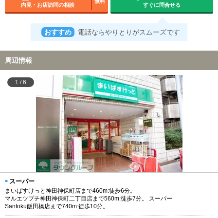
無料
内見・お店訪問の相談
すぐに問合せる
おすすめ
電話ならやりとりがスムーズです
周辺情報
1
/
6
スーパー
まいばすけっと神田神保町店まで460m:徒歩6分。
マルエツプチ神田神保町二丁目店まで560m:徒歩7分。 スーパー
Santoku飯田橋店まで740m:徒歩10分。