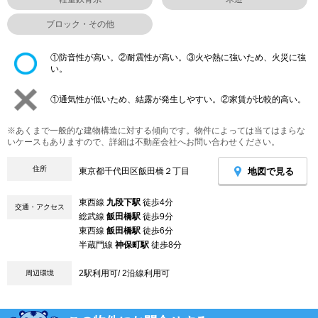
ブロック・その他
①防音性が高い。②耐震性が高い。③火や熱に強いため、火災に強
い。
①通気性が低いため、結露が発生しやすい。②家賃が比較的高い。
※あくまで一般的な建物構造に対する傾向です。物件によっては当てはまらな
いケースもありますので、詳細は不動産会社へお問い合わせください。
住所
地図で見る
東京都千代田区飯田橋２丁目
東西線
九段下駅
徒歩4分
交通・アクセス
総武線
飯田橋駅
徒歩9分
東西線
飯田橋駅
徒歩6分
半蔵門線
神保町駅
徒歩8分
2駅利用可/ 2沿線利用可
周辺環境