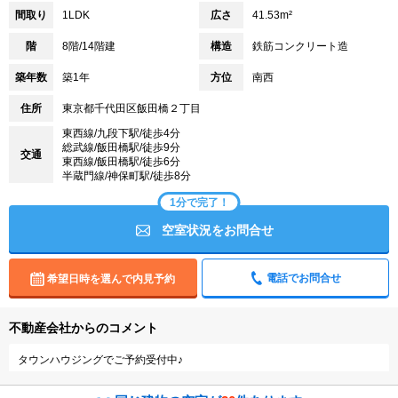
間取り
1LDK
広さ
41.53m²
階
8階/14階建
構造
鉄筋コンクリート造
築年数
築1年
方位
南西
住所
東京都千代田区飯田橋２丁目
東西線/九段下駅/徒歩4分
総武線/飯田橋駅/徒歩9分
交通
東西線/飯田橋駅/徒歩6分
半蔵門線/神保町駅/徒歩8分
1分で完了！
空室状況をお問合せ
電話でお問合せ
希望日時を選んで内見予約
不動産会社からのコメント
タウンハウジングでご予約受付中♪