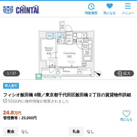
お部屋を探す
閲覧履歴
気になる
メニュー
沿線・駅から
住所から
家賃相場から
通勤通学時間から
物件特集から
拡大
1
/
37
不動産会社から
即入居可
TOP
フィシオ飯田橋 8階／東京都千代田区飯田橋２丁目の賃貸物件詳細
5日以内に物件情報が更新されました
24.8
万円
管理費等：25,000円
気になる
敷金
なし
礼金
なし