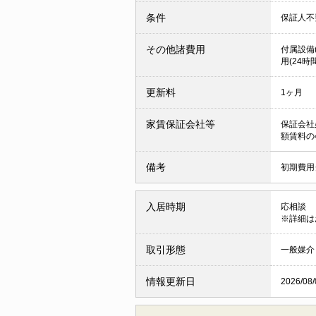
条件
保証人
その他諸費用
付属設備(
用(24時
更新料
1ヶ月
家賃保証会社等
保証会社
額賃料の
備考
初期費用
入居時期
応相談
※詳細は
取引形態
一般媒介
情報更新日
2026/08/