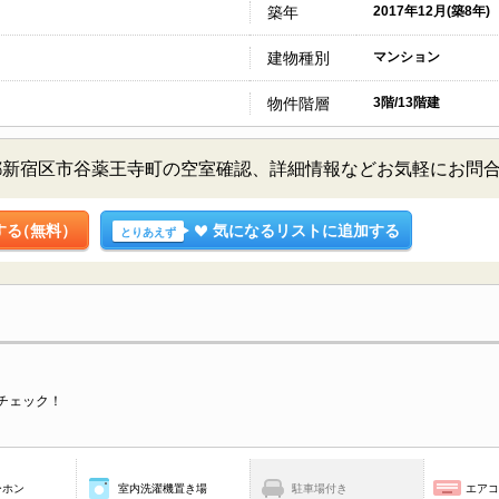
築年
2017年12月(築8年)
建物種別
マンション
物件階層
3階/13階建
都新宿区市谷薬王寺町の空室確認、詳細情報などお気軽にお問
する
（無料）
気になるリストに追加する
とりあえず
チェック！
ーホン
室内洗濯機置き場
駐車場付き
エア