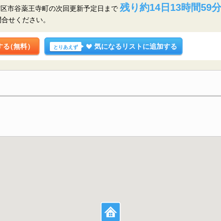
残り約14日13時間59分
宿区市谷薬王寺町の
次回更新予定日まで
問合せください。
する
（無料）
気になるリストに追加する
とりあえず