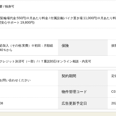
不要
/
独身可
駐輪場代金:550円)※月あたり料金 / 付属設備(バイク置き場:11,000円)※月あたり料金 /
間安心サポート:19,800円)
保険
必加入（その他:実費）※初回：月額総
損
40％から
クレジット決済可（一部）/ＩＴ重説対応/オンライン相談・内見可
契約期間
定
お問い合わせください
物件管理コード
C0
広告更新予定日
08
20