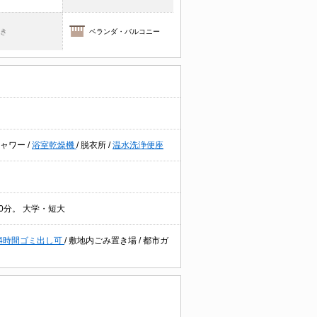
焚き
ベランダ・バルコニー
シャワー
/
浴室乾燥機
/
脱衣所
/
温水洗浄便座
20分。 大学・短大
24時間ゴミ出し可
/
敷地内ごみ置き場
/
都市ガ