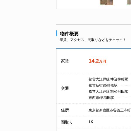
物件概要
家賃、アクセス、間取りなどをチェック！
14.2
家賃
万円
都営大江戸線/牛込柳町駅
都営新宿線/曙橋駅
交通
都営大江戸線/若松河田駅
東西線/早稲田駅
住所
東京都新宿区市谷薬王寺町
間取り
1K