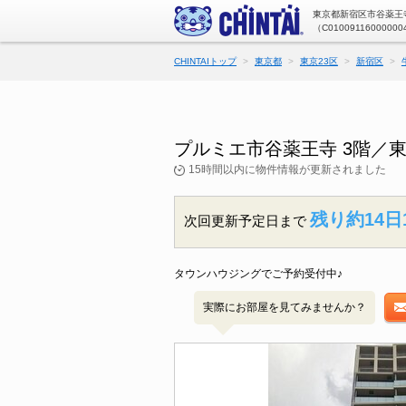
東京都新宿区市谷薬王寺
（C01009116000000
CHINTAIトップ
東京都
東京23区
新宿区
プルミエ市谷薬王寺 3階／
15時間以内に物件情報が更新されました
残り約14日
次回更新予定日まで
タウンハウジングでご予約受付中♪
実際にお部屋を見てみませんか？