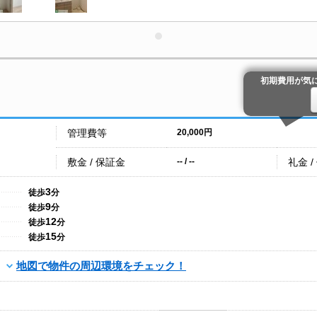
初期費用が気
管理費等
20,000円
敷金 / 保証金
礼金 /
-- / --
3
徒歩
分
9
徒歩
分
12
徒歩
分
15
徒歩
分
地図で物件の周辺環境をチェック！