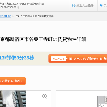
町（家賃14.2万円/1K）の賃貸物件詳細
最近見た物件
気
4602246500001）
牛込柳町駅
プルミエ市谷薬王寺 3階の賃貸物件
東京都新宿区市谷薬王寺町の賃貸物件詳細
13時間59分34秒
メールでお問合せする
（無
かんたん！
内見する
（無料）