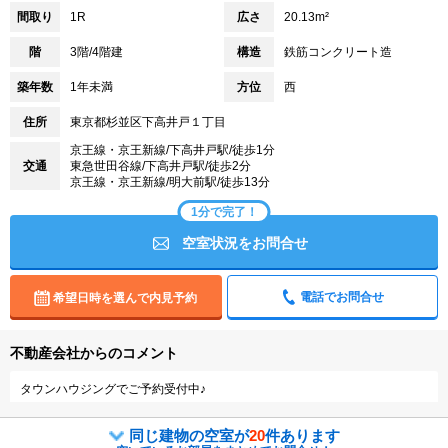
間取り
1R
広さ
20.13m²
階
3階/4階建
構造
鉄筋コンクリート造
築年数
1年未満
方位
西
住所
東京都杉並区下高井戸１丁目
京王線・京王新線/下高井戸駅/徒歩1分
交通
東急世田谷線/下高井戸駅/徒歩2分
京王線・京王新線/明大前駅/徒歩13分
1分で完了！
空室状況をお問合せ
電話でお問合せ
希望日時を選んで内見予約
不動産会社からのコメント
タウンハウジングでご予約受付中♪
同じ建物の空室が
20
件あります