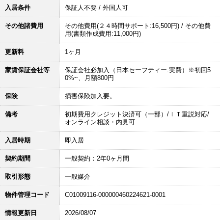
入居条件
保証人不要 / 外国人可
その他諸費用
その他費用(２４時間サポート:16,500円) / その他費
用(書類作成費用:11,000円)
更新料
1ヶ月
家賃保証会社等
保証会社必加入（日本セーフティー:実費）※初回5
0%~、月額800円
保険
損害保険加入要。
備考
初期費用クレジット決済可（一部）/ＩＴ重説対応/
オンライン相談・内見可
入居時期
即入居
契約期間
一般契約：2年0ヶ月間
取引形態
一般媒介
物件管理コード
C01009116-000000460224621-0001
情報更新日
2026/08/07