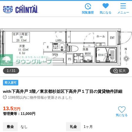
お部屋を探す
閲覧履歴
気になる
メニュー
沿線・駅から
住所から
家賃相場から
通勤通学時間から
物件特集から
拡大
1
/
31
不動産会社から
即入居可
TOP
with下高井戸 3階／東京都杉並区下高井戸１丁目の賃貸物件詳細
10時間以内に物件情報が更新されました
13.5
万円
管理費等：11,000円
気になる
敷金
なし
礼金
1ヶ月