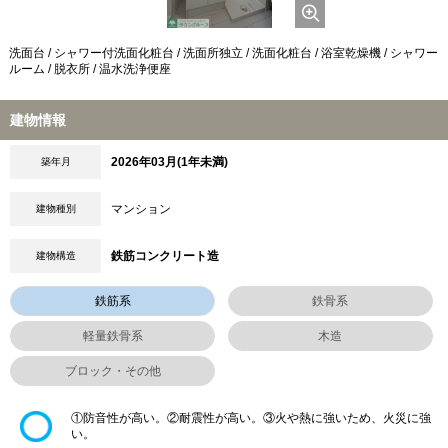
洗面台 / シャワー付洗面化粧台 / 洗面所独立 / 洗面化粧台 / 浴室乾燥機 / シャワー
ルーム / 脱衣所 / 温水洗浄便座
建物情報
2026年03月(1年未満)
築年月
マンション
建物種別
鉄筋コンクリート造
建物構造
鉄筋系
鉄骨系
軽量鉄骨系
木造
ブロック・その他
①防音性が高い。②耐震性が高い。③火や熱に強いため、火災に強
い。