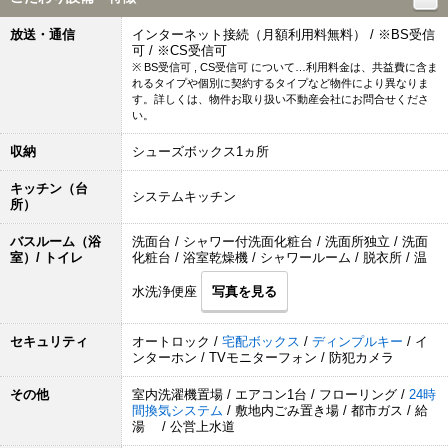
放送・通信
インターネット接続（月額利用料無料） / ※BS受信
可 / ※CS受信可
※ BS受信可 , CS受信可 について…利用料金は、共益費に含ま
れるタイプや個別に契約するタイプなど物件により異なりま
す。詳しくは、物件お取り扱い不動産会社にお問合せくださ
い。
収納
シューズボックス1ヵ所
キッチン（台
システムキッチン
所）
バスルーム（浴
洗面台 / シャワー付洗面化粧台 / 洗面所独立 / 洗面
室）/ トイレ
化粧台 / 浴室乾燥機 / シャワールーム / 脱衣所 / 温
水洗浄便座
写真を見る
セキュリティ
オートロック /
宅配ボックス
/
ディンプルキー
/ イ
ンターホン / TVモニターフォン / 防犯カメラ
その他
室内洗濯機置場 / エアコン1台 / フローリング /
24時
間換気システム
/ 敷地内ごみ置き場 / 都市ガス / 給
湯 / 公営上水道