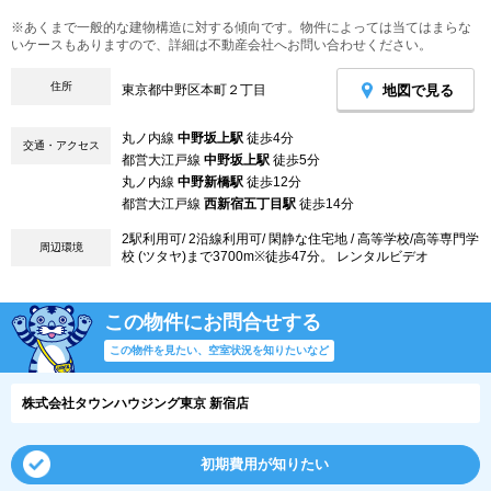
※あくまで一般的な建物構造に対する傾向です。物件によっては当てはまらな
いケースもありますので、詳細は不動産会社へお問い合わせください。
住所
地図で見る
東京都中野区本町２丁目
丸ノ内線
中野坂上駅
徒歩4分
交通・アクセス
都営大江戸線
中野坂上駅
徒歩5分
丸ノ内線
中野新橋駅
徒歩12分
都営大江戸線
西新宿五丁目駅
徒歩14分
2駅利用可/ 2沿線利用可/ 閑静な住宅地 / 高等学校/高等専門学
周辺環境
校 (ツタヤ)まで3700m※徒歩47分。 レンタルビデオ
この物件にお問合せする
この物件を見たい、空室状況を知りたいなど
株式会社タウンハウジング東京 新宿店
初期費用が知りたい