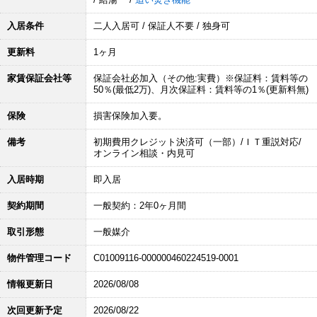
入居条件
二人入居可 / 保証人不要 / 独身可
更新料
1ヶ月
家賃保証会社等
保証会社必加入（その他:実費）※保証料：賃料等の
50％(最低2万)、月次保証料：賃料等の1％(更新料無)
保険
損害保険加入要。
備考
初期費用クレジット決済可（一部）/ＩＴ重説対応/
オンライン相談・内見可
入居時期
即入居
契約期間
一般契約：2年0ヶ月間
取引形態
一般媒介
物件管理コード
C01009116-000000460224519-0001
情報更新日
2026/08/08
次回更新予定
2026/08/22