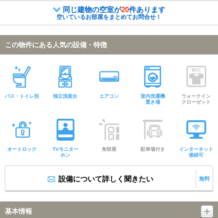
同じ建物の空室が
20
件あります
空いているお部屋をまとめてお問合せ！
この物件にある人気の設備・特徴
バス・トイレ別
独立洗面台
エアコン
室内洗濯機
ウォークイン
置き場
クローゼット
オートロック
TVモニター
角部屋
駐車場付き
インターネット
ホン
接続可
設備について詳しく聞きたい
無料
基本情報