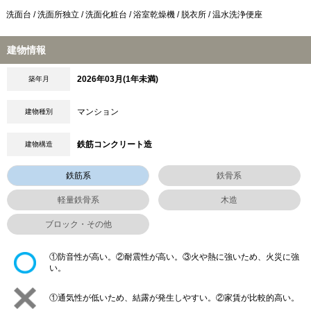
洗面台 / 洗面所独立 / 洗面化粧台 / 浴室乾燥機 / 脱衣所 / 温水洗浄便座
建物情報
2026年03月(1年未満)
築年月
マンション
建物種別
鉄筋コンクリート造
建物構造
鉄筋系
鉄骨系
軽量鉄骨系
木造
ブロック・その他
①防音性が高い。②耐震性が高い。③火や熱に強いため、火災に強
い。
①通気性が低いため、結露が発生しやすい。②家賃が比較的高い。