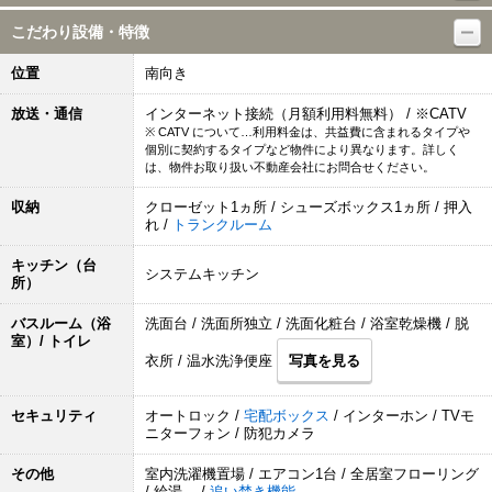
こだわり設備・特徴
位置
南向き
放送・通信
インターネット接続（月額利用料無料） / ※CATV
※ CATV について…利用料金は、共益費に含まれるタイプや
個別に契約するタイプなど物件により異なります。詳しく
は、物件お取り扱い不動産会社にお問合せください。
収納
クローゼット1ヵ所 / シューズボックス1ヵ所 / 押入
れ /
トランクルーム
キッチン（台
システムキッチン
所）
バスルーム（浴
洗面台 / 洗面所独立 / 洗面化粧台 / 浴室乾燥機 / 脱
室）/ トイレ
衣所 / 温水洗浄便座
写真を見る
セキュリティ
オートロック /
宅配ボックス
/ インターホン / TVモ
ニターフォン / 防犯カメラ
その他
室内洗濯機置場 / エアコン1台 / 全居室フローリング
/ 給湯 /
追い焚き機能