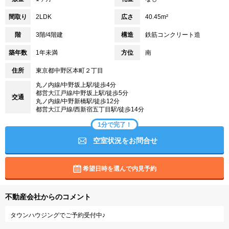
間取り
2LDK
広さ
40.45m²
階
3階/4階建
構造
鉄筋コンクリート造
築年数
1年未満
方位
南
住所
東京都中野区本町２丁目
丸ノ内線/中野坂上駅/徒歩4分
都営大江戸線/中野坂上駅/徒歩5分
交通
丸ノ内線/中野新橋駅/徒歩12分
都営大江戸線/西新宿五丁目駅/徒歩14分
1分で完了！
空室状況をお問合せ
希望日時を選んで内見予約
不動産会社からのコメント
タウンハウジングでご予約受付中♪