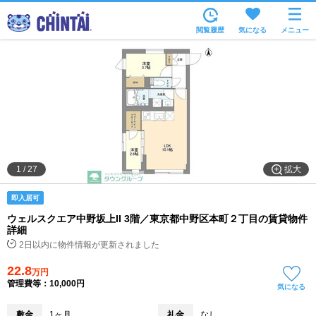
お部屋を探す
閲覧履歴
気になる
メニュー
沿線・駅から
住所から
家賃相場から
通勤通学時間から
物件特集から
拡大
1
/
27
不動産会社から
即入居可
TOP
ウェルスクエア中野坂上II 3階／東京都中野区本町２丁目の賃貸物件
詳細
2日以内に物件情報が更新されました
22.8
万円
管理費等：10,000円
気になる
敷金
1ヶ月
礼金
なし