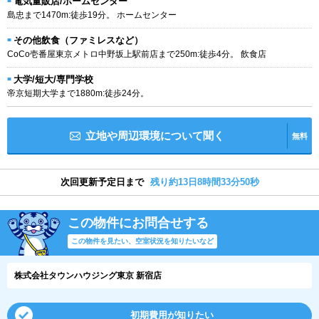
電気量販店/ホームセンター
島忠まで1470m:徒歩19分。 ホームセンター
その他飲食（ファミレスなど）
CoCo壱番屋東京メトロ中野坂上駅前店まで250m:徒歩4分。 飲食店
大学/短大/専門学校
帝京短期大学まで1880m:徒歩24分。
立地や周辺環境について聞く
無料
次回更新予定日まで
残り約13日8時間33分49秒
この物件にお問合せする
この物件を見たい、空室状況を知りたいなど
株式会社タウンハウジング東京 新宿店
初期費用が知りたい