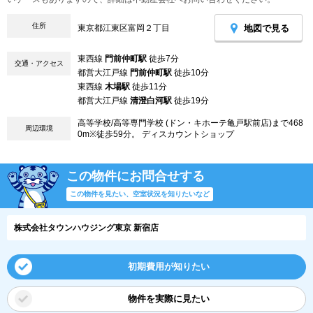
住所
地図で見る
東京都江東区富岡２丁目
東西線
門前仲町駅
徒歩7分
交通・アクセス
都営大江戸線
門前仲町駅
徒歩10分
東西線
木場駅
徒歩11分
都営大江戸線
清澄白河駅
徒歩19分
高等学校/高等専門学校 (ドン・キホーテ亀戸駅前店)まで468
周辺環境
0m※徒歩59分。 ディスカウントショップ
この物件にお問合せする
この物件を見たい、空室状況を知りたいなど
株式会社タウンハウジング東京 新宿店
初期費用が知りたい
物件を実際に見たい