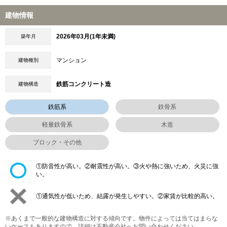
建物情報
2026年03月(1年未満)
築年月
マンション
建物種別
鉄筋コンクリート造
建物構造
鉄筋系
鉄骨系
軽量鉄骨系
木造
ブロック・その他
①防音性が高い。②耐震性が高い。③火や熱に強いため、火災に強
い。
①通気性が低いため、結露が発生しやすい。②家賃が比較的高い。
※あくまで一般的な建物構造に対する傾向です。物件によっては当てはまらな
いケースもありますので、詳細は不動産会社へお問い合わせください。