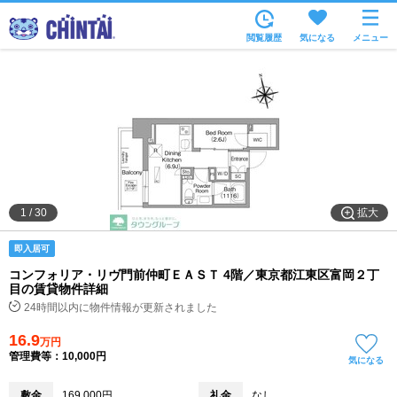
お部屋を探す
閲覧履歴
気になる
メニュー
沿線・駅から
住所から
家賃相場から
通勤通学時間から
物件特集から
拡大
1
/
30
不動産会社から
即入居可
TOP
コンフォリア・リヴ門前仲町ＥＡＳＴ 4階／東京都江東区富岡２丁
目の賃貸物件詳細
24時間以内に物件情報が更新されました
16.9
万円
管理費等：10,000円
気になる
敷金
169,000円
礼金
なし