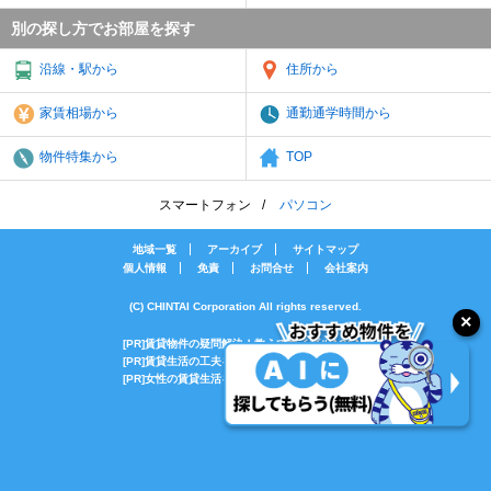
別の探し方でお部屋を探す
沿線・駅から
住所から
家賃相場から
通勤通学時間から
物件特集から
TOP
スマートフォン
パソコン
地域一覧
アーカイブ
サイトマップ
個人情報
免責
お問合せ
会社案内
(C) CHINTAI Corporation All rights reserved.
[PR]賃貸物件の疑問解決！教えてエイブルAGENT
[PR]賃貸生活の工夫を紹介！CHINTAI情報局
[PR]女性の賃貸生活を応援！Woman.CHINTAI