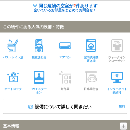
同じ建物の空室が
2
件あります
空いているお部屋をまとめてお問合せ！
この物件にある人気の設備・特徴
バス・トイレ別
独立洗面台
エアコン
室内洗濯機
ウォークイン
置き場
クローゼット
オートロック
TVモニター
角部屋
駐車場付き
インターネット
ホン
接続可
設備について詳しく聞きたい
無料
基本情報