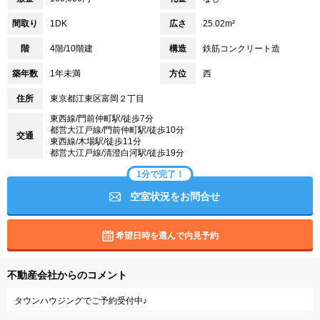
間取り
1DK
広さ
25.02m²
階
4階/10階建
構造
鉄筋コンクリート造
築年数
1年未満
方位
西
住所
東京都江東区富岡２丁目
東西線/門前仲町駅/徒歩7分
都営大江戸線/門前仲町駅/徒歩10分
交通
東西線/木場駅/徒歩11分
都営大江戸線/清澄白河駅/徒歩19分
1分で完了！
空室状況をお問合せ
希望日時を選んで内見予約
不動産会社からのコメント
タウンハウジングでご予約受付中♪