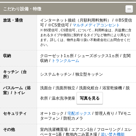
こだわり設備・特徴
放送・通信
インターネット接続（月額利用料無料） / ※BS受信
可 / ※CS受信可 /
マルチメディアコンセント
※ BS受信可 , CS受信可 , について…利用料金は、共益費に含
まれるタイプや個別に契約するタイプなど物件により異なり
ます。詳しくは、物件お取り扱い不動産会社にお問合せくだ
さい。
収納
クローゼット1ヵ所 / シューズボックス1ヵ所 / 玄関
収納 /
トランクルーム
キッチン（台
システムキッチン / 独立型キッチン
所）
バスルーム（浴
洗面台 / 洗面所独立 / 洗面化粧台 / 浴室乾燥機 / 脱
室）/ トイレ
衣所 / 温水洗浄便座
写真を見る
セキュリティ
オートロック /
宅配ボックス
/ 管理人有り / TVモニ
ターフォン / 防犯カメラ
その他
室内洗濯機置場 / エアコン1台 / フローリング / エレ
ベーター1基 / 敷地内ごみ置き場 /
追い焚き機能