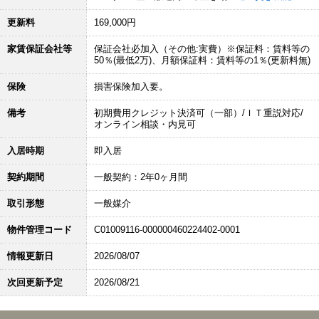
更新料
169,000円
家賃保証会社等
保証会社必加入（その他:実費）※保証料：賃料等の
50％(最低2万)、月額保証料：賃料等の1％(更新料無)
保険
損害保険加入要。
備考
初期費用クレジット決済可（一部）/ＩＴ重説対応/
オンライン相談・内見可
入居時期
即入居
契約期間
一般契約：2年0ヶ月間
取引形態
一般媒介
物件管理コード
C01009116-000000460224402-0001
情報更新日
2026/08/07
次回更新予定
2026/08/21