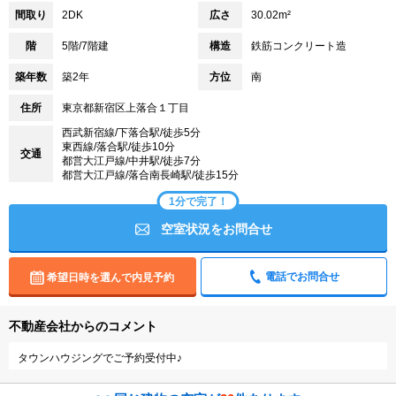
間取り
2DK
広さ
30.02m²
階
5階/7階建
構造
鉄筋コンクリート造
築年数
築2年
方位
南
住所
東京都新宿区上落合１丁目
西武新宿線/下落合駅/徒歩5分
東西線/落合駅/徒歩10分
交通
都営大江戸線/中井駅/徒歩7分
都営大江戸線/落合南長崎駅/徒歩15分
1分で完了！
空室状況をお問合せ
電話でお問合せ
希望日時を選んで内見予約
不動産会社からのコメント
タウンハウジングでご予約受付中♪