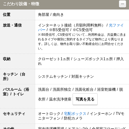
こだわり設備・特徴
位置
角部屋 / 南向き
放送・通信
インターネット接続（月額利用料無料） /
光ファイ
バー
/ ※BS受信可 / ※CS受信可
※ BS受信可 , CS受信可 について…利用料金は、共益費に含ま
れるタイプや個別に契約するタイプなど物件により異なりま
す。詳しくは、物件お取り扱い不動産会社にお問合せくださ
い。
収納
クローゼット1ヵ所 / シューズボックス1ヵ所 / 押入
れ
キッチン（台
システムキッチン / 対面キッチン
所）
バスルーム（浴
洗面台 / 洗面所独立 / 洗面化粧台 / 浴室乾燥機 / 脱
室）/ トイレ
衣所 / 温水洗浄便座
写真を見る
セキュリティ
オートロック /
宅配ボックス
/ インターホン / TVモ
ニターフォン / 防犯カメラ
その他
室内洗濯機置場 / エアコン2台 / 全居室フローリング