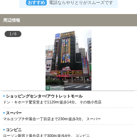
おすすめ
電話ならやりとりがスムーズです
周辺情報
1
/
6
ショッピングセンター/アウトレットモール
ドン・キホーテ驚安堂まで1120m:徒歩14分。 その他小売店
スーパー
マルエツプチ中落合一丁目店まで230m:徒歩3分。 スーパー
コンビニ
ローソン新宿上落合店まで300m:徒歩4分。 コンビニ