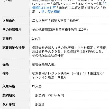
/ バルコニー / 南面バルコニー / エレベーター1基 /
2
4時間ゴミ出し可
/ 敷地内ごみ置き場 / 都市ガス / 給
湯 /
追い焚き機能
入居条件
二人入居可 / 保証人不要 / 独身可
その他諸費用
その他費用(口座振替事務手数料:110円)
更新料
1ヶ月
家賃保証会社等
保証会社必加入（その他:実費）※当社指定：初期費
用は賃料等の５０％、月次保証料は賃料等の１％。
その他保証会社条件有
保険
損害保険加入要。
備考
初期費用クレジット決済可（一部）/ＩＴ重説対応/
オンライン相談・内見可
入居時期
即入居
契約期間
一般契約：2年0ヶ月間
取引形態
一般媒介