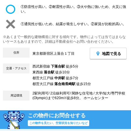
①防音性が高い。②耐震性が高い。③火や熱に強いため、火災に強
い。
①通気性が低いため、結露が発生しやすい。②家賃が比較的高い。
※あくまで一般的な建物構造に対する傾向です。物件によっては当てはまらな
いケースもありますので、詳細は不動産会社へお問い合わせください。
住所
地図で見る
東京都新宿区上落合１丁目
西武新宿線
下落合駅
徒歩5分
交通・アクセス
東西線
落合駅
徒歩10分
都営大江戸線
中井駅
徒歩7分
都営大江戸線
落合南長崎駅
徒歩15分
2駅利用可/ 2沿線利用可/ 閑静な住宅地 / 大学/短大/専門学校
周辺環境
(Olympic)まで620m※徒歩8分。 ホームセンター
この物件にお問合せする
この物件を見たい、空室状況を知りたいなど