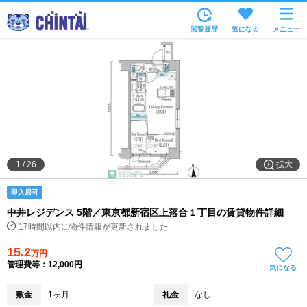
お部屋を探す
閲覧履歴
気になる
メニュー
沿線・駅から
住所から
家賃相場から
通勤通学時間から
物件特集から
拡大
1
/
26
不動産会社から
即入居可
TOP
中井レジデンス 5階／東京都新宿区上落合１丁目の賃貸物件詳細
17時間以内に物件情報が更新されました
15.2
万円
管理費等：12,000円
気になる
敷金
1ヶ月
礼金
なし