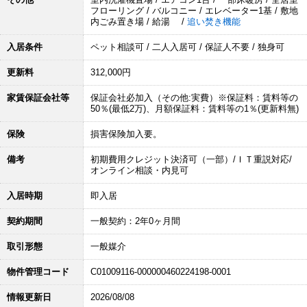
フローリング / バルコニー / エレベーター1基 / 敷地
内ごみ置き場 / 給湯 /
追い焚き機能
入居条件
ペット相談可 / 二人入居可 / 保証人不要 / 独身可
更新料
312,000円
家賃保証会社等
保証会社必加入（その他:実費）※保証料：賃料等の
50％(最低2万)、月額保証料：賃料等の1％(更新料無)
保険
損害保険加入要。
備考
初期費用クレジット決済可（一部）/ＩＴ重説対応/
オンライン相談・内見可
入居時期
即入居
契約期間
一般契約：2年0ヶ月間
取引形態
一般媒介
物件管理コード
C01009116-000000460224198-0001
情報更新日
2026/08/08