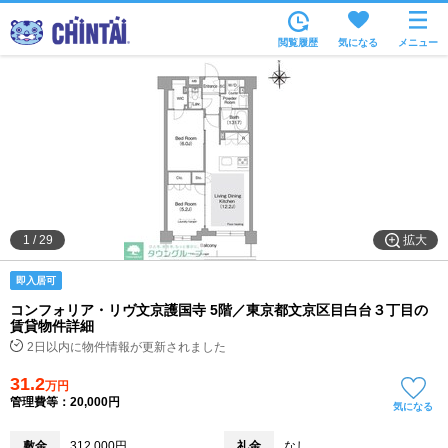
お部屋を探す
閲覧履歴
気になる
メニュー
沿線・駅から
住所から
家賃相場から
通勤通学時間から
物件特集から
拡大
1
/
29
不動産会社から
即入居可
TOP
コンフォリア・リヴ文京護国寺 5階／東京都文京区目白台３丁目の
賃貸物件詳細
2日以内に物件情報が更新されました
31.2
万円
管理費等：20,000円
気になる
敷金
312,000円
礼金
なし