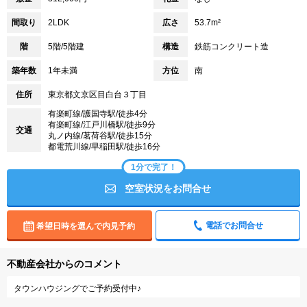
間取り
2LDK
広さ
53.7m²
階
5階/5階建
構造
鉄筋コンクリート造
築年数
1年未満
方位
南
住所
東京都文京区目白台３丁目
有楽町線/護国寺駅/徒歩4分
有楽町線/江戸川橋駅/徒歩9分
交通
丸ノ内線/茗荷谷駅/徒歩15分
都電荒川線/早稲田駅/徒歩16分
1分で完了！
空室状況をお問合せ
電話でお問合せ
希望日時を選んで内見予約
不動産会社からのコメント
タウンハウジングでご予約受付中♪