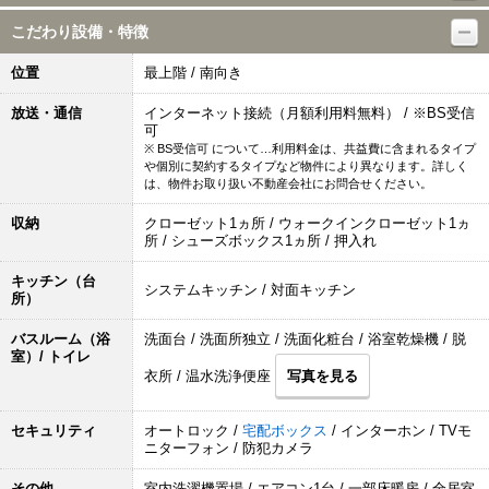
こだわり設備・特徴
位置
最上階 / 南向き
放送・通信
インターネット接続（月額利用料無料） / ※BS受信
可
※ BS受信可 について…利用料金は、共益費に含まれるタイプ
や個別に契約するタイプなど物件により異なります。詳しく
は、物件お取り扱い不動産会社にお問合せください。
収納
クローゼット1ヵ所 / ウォークインクローゼット1ヵ
所 / シューズボックス1ヵ所 / 押入れ
キッチン（台
システムキッチン / 対面キッチン
所）
バスルーム（浴
洗面台 / 洗面所独立 / 洗面化粧台 / 浴室乾燥機 / 脱
室）/ トイレ
衣所 / 温水洗浄便座
写真を見る
セキュリティ
オートロック /
宅配ボックス
/ インターホン / TVモ
ニターフォン / 防犯カメラ
その他
室内洗濯機置場 / エアコン1台 / 一部床暖房 / 全居室