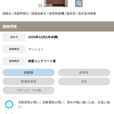
洗面台 / 洗面所独立 / 洗面化粧台 / 浴室乾燥機 / 脱衣所 / 温水洗浄便座
建物情報
2025年12月(1年未満)
築年月
マンション
建物種別
鉄筋コンクリート造
建物構造
鉄筋系
鉄骨系
軽量鉄骨系
木造
ブロック・その他
①防音性が高い。②耐震性が高い。③火や熱に強いため、火災に強
い。