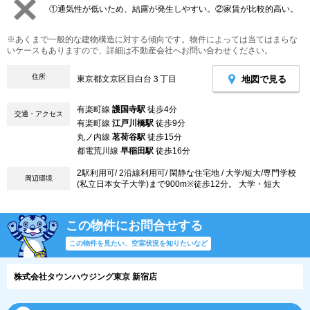
①通気性が低いため、結露が発生しやすい。②家賃が比較的高い。
※あくまで一般的な建物構造に対する傾向です。物件によっては当てはまらな
いケースもありますので、詳細は不動産会社へお問い合わせください。
住所
地図で見る
東京都文京区目白台３丁目
有楽町線
護国寺駅
徒歩4分
交通・アクセス
有楽町線
江戸川橋駅
徒歩9分
丸ノ内線
茗荷谷駅
徒歩15分
都電荒川線
早稲田駅
徒歩16分
2駅利用可/ 2沿線利用可/ 閑静な住宅地 / 大学/短大/専門学校
周辺環境
(私立日本女子大学)まで900m※徒歩12分。 大学・短大
この物件にお問合せする
この物件を見たい、空室状況を知りたいなど
株式会社タウンハウジング東京 新宿店