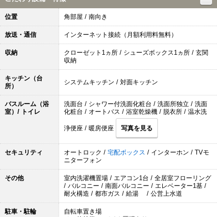
位置
角部屋 / 南向き
放送・通信
インターネット接続（月額利用料無料）
収納
クローゼット1ヵ所 / シューズボックス1ヵ所 / 玄関
収納
キッチン（台
システムキッチン / 対面キッチン
所）
バスルーム（浴
洗面台 / シャワー付洗面化粧台 / 洗面所独立 / 洗面
室）/ トイレ
化粧台 / オートバス / 浴室乾燥機 / 脱衣所 / 温水洗
浄便座 / 暖房便座
写真を見る
セキュリティ
オートロック /
宅配ボックス
/ インターホン / TVモ
ニターフォン
その他
室内洗濯機置場 / エアコン1台 / 全居室フローリング
/ バルコニー / 南面バルコニー / エレベーター1基 /
耐火構造 / 都市ガス / 給湯 / 公営上水道
駐車・駐輪
自転車置き場