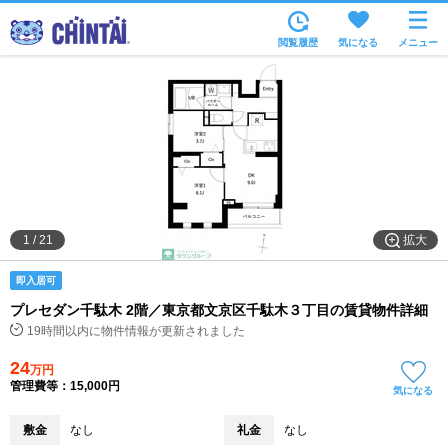
お部屋を探す
閲覧履歴
気になる
メニュー
沿線・駅から
住所から
家賃相場から
通勤通学時間から
物件特集から
拡大
1
/
21
不動産会社から
即入居可
TOP
プレセダン千駄木 2階／東京都文京区千駄木３丁目の賃貸物件詳細
19時間以内に物件情報が更新されました
24
万円
管理費等：15,000円
気になる
敷金
なし
礼金
なし