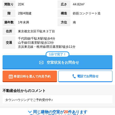
間取り
2DK
広さ
44.82m²
階
2階/4階建
構造
鉄筋コンクリート造
築年数
1年未満
方位
南
住所
東京都文京区千駄木３丁目
千代田線/千駄木駅/徒歩4分
交通
山手線/日暮里駅/徒歩13分
京浜東北線・根岸線/西日暮里駅/徒歩11分
1分で完了！
空室状況をお問合せ
電話でお問合せ
希望日時を選んで内見予約
不動産会社からのコメント
タウンハウジングでご予約受付中♪
同じ建物の空室が
20
件あります