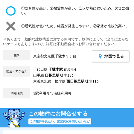
①防音性が高い。②耐震性が高い。③火や熱に強いため、火災に強
い。
①通気性が低いため、結露が発生しやすい。②家賃が比較的高い。
※あくまで一般的な建物構造に対する傾向です。物件によっては当てはまらな
いケースもありますので、詳細は不動産会社へお問い合わせください。
住所
地図で見る
東京都文京区千駄木３丁目
千代田線
千駄木駅
徒歩4分
交通・アクセス
山手線
日暮里駅
徒歩13分
京浜東北線・根岸線
西日暮里駅
徒歩11分
3駅利用可/ 3沿線利用可
周辺環境
この物件にお問合せする
この物件を見たい、空室状況を知りたいなど