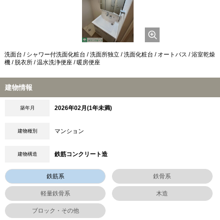
洗面台 / シャワー付洗面化粧台 / 洗面所独立 / 洗面化粧台 / オートバス / 浴室乾燥
機 / 脱衣所 / 温水洗浄便座 / 暖房便座
建物情報
2026年02月(1年未満)
築年月
マンション
建物種別
鉄筋コンクリート造
建物構造
鉄筋系
鉄骨系
軽量鉄骨系
木造
ブロック・その他