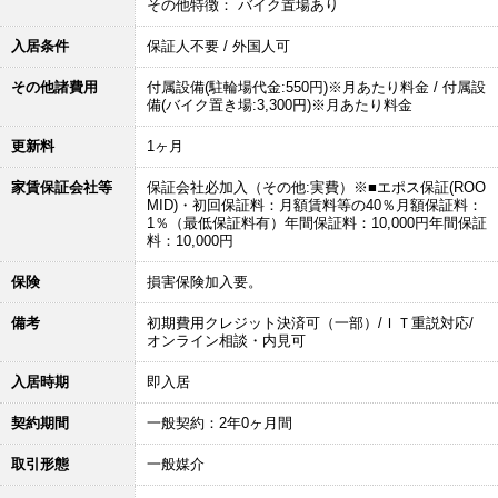
その他特徴： バイク置場あり
入居条件
保証人不要 / 外国人可
その他諸費用
付属設備(駐輪場代金:550円)※月あたり料金 / 付属設
備(バイク置き場:3,300円)※月あたり料金
更新料
1ヶ月
家賃保証会社等
保証会社必加入（その他:実費）※■エポス保証(ROO
MID)・初回保証料：月額賃料等の40％月額保証料：
1％（最低保証料有）年間保証料：10,000円年間保証
料：10,000円
保険
損害保険加入要。
備考
初期費用クレジット決済可（一部）/ＩＴ重説対応/
オンライン相談・内見可
入居時期
即入居
契約期間
一般契約：2年0ヶ月間
取引形態
一般媒介