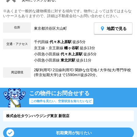
災時にリスクがある。
※あくまで一般的な建物構造に対する傾向です。物件によっては当てはまらな
いケースもありますので、詳細は不動産会社へお問い合わせください。
住所
地図で見る
東京都渋谷区大山町
千代田線
代々木上原駅
徒歩5分
交通・アクセス
京王線・京王新線
幡ヶ谷駅
徒歩13分
小田急小田原線
代々木上原駅
徒歩5分
小田急小田原線
東北沢駅
徒歩11分
2駅利用可/ 2沿線利用可/ 閑静な住宅地 / 大学/短大/専門学校
周辺環境
(帝京短期大学)まで1590m※徒歩20分。
この物件にお問合せする
この物件を見たい、空室状況を知りたいなど
株式会社タウンハウジング東京 新宿店
初期費用が知りたい