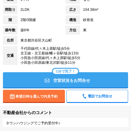
間取り
2LDK
広さ
104.38m²
階
2階/3階建
構造
鉄骨造
築年数
築6年
方位
東
住所
東京都渋谷区大山町
千代田線/代々木上原駅/徒歩5分
京王線・京王新線/幡ヶ谷駅/徒歩13分
交通
小田急小田原線/代々木上原駅/徒歩5分
小田急小田原線/東北沢駅/徒歩11分
1分で完了！
空室状況をお問合せ
電話でお問合せ
希望日時を選んで内見予約
不動産会社からのコメント
タウンハウジングでご予約受付中♪