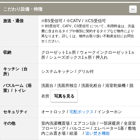
こだわり設備・特徴
放送・通信
※BS受信可 / ※CATV / ※CS受信可
※ BS受信可 , CATV , CS受信可 について…利用料金は、共益
費に含まれるタイプや個別に契約するタイプなど物件により
異なります。詳しくは、物件お取り扱い不動産会社にお問合
せください。
収納
クローゼット1ヵ所 / ウォークインクローゼット1ヵ
所 / シューズボックス1ヵ所 / 押入れ
キッチン（台
システムキッチン / グリル付
所）
バスルーム（浴
洗面台 / 洗面所独立 / 洗面化粧台 / 浴室乾燥機 / 脱
室）/ トイレ
衣所
写真を見る
セキュリティ
オートロック /
宅配ボックス
/ インターホン
その他
室内洗濯機置場 / エアコン1台 / 一部床暖房 / 全居室
フローリング / バルコニー / エレベーター1基 / 敷地
内ごみ置き場 / 給湯 /
追い焚き機能