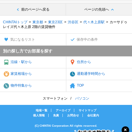
前のページへ戻る
ページの先頭へ
CHINTAIトップ
東京都
東京23区
渋谷区
代々木上原駅
カーサドゥ
レイズ代々木上原 2階の賃貸物件
気になるリスト
保存中の条件
別の探し方でお部屋を探す
沿線・駅から
住所から
家賃相場から
通勤通学時間から
物件特集から
TOP
スマートフォン
パソコン
地域一覧
アーカイブ
サイトマップ
個人情報
免責
お問合せ
会社案内
(C) CHINTAI Corporation All rights reserved.