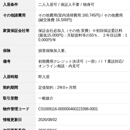
入居条件
二人入居可 / 保証人不要 / 独身可
その他諸費用
その他費用(室内清掃費用:160,745円) / その他費用
(鍵交換費:16,500円)
家賃保証会社等
保証会社必加入（その他:実費）※初回保証委託料
(最低15,000円)：月額賃料等の50％、 ２年目以降：1
0,000円/年
保険
損害保険加入要。
備考
初期費用クレジット決済可（一部）/ＩＴ重説対応/
オンライン相談・内見可
入居時期
即入居
契約期間
定借契約：2年0ヶ月間
取引形態
一般媒介
物件管理コード
C01009116-000000460223398-0001
情報更新日
2026/08/02