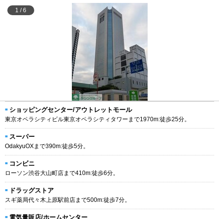
1
/
6
ショッピングセンター/アウトレットモール
東京オペラシティビル東京オペラシティタワーまで1970m:徒歩25分。
スーパー
OdakyuOXまで390m:徒歩5分。
コンビニ
ローソン渋谷大山町店まで410m:徒歩6分。
ドラッグストア
スギ薬局代々木上原駅前店まで500m:徒歩7分。
電気量販店/ホームセンター