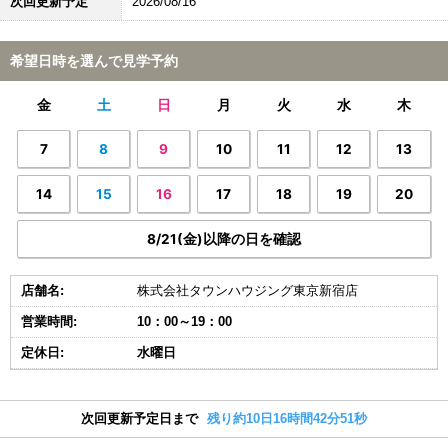
次回更新予定
2026/08/16
希望日時を選んで見学予約
金
土
日
月
火
水
木
7
8
9
10
11
12
13
14
15
16
17
18
19
20
8/21(金)以降の日を確認
店舗名:
株式会社タウンハウジング東京新宿店
営業時間:
10：00～19：00
定休日:
水曜日
次回更新予定日まで
残り約10日16時間42分51秒