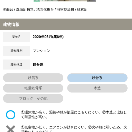
洗面台 / 洗面所独立 / 洗面化粧台 / 浴室乾燥機 / 脱衣所
建物情報
2020年05月(築6年)
築年月
マンション
建物種別
鉄骨造
建物構造
鉄筋系
鉄骨系
軽量鉄骨系
木造
ブロック・その他
①通気性が高く、湿気や熱が部屋にこもりにくい。②木造と比較し
て耐震性が高い。
①気密性が低く、エアコンが効きにくい。②火や熱に弱いため、火