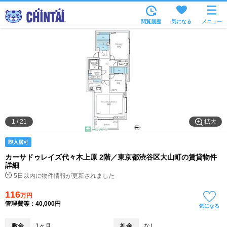
お部屋を探す
閲覧履歴
気になる
メニュー
沿線・駅から
住所から
家賃相場から
通勤通学時間から
物件特集から
拡大
1
/
21
不動産会社から
即入居可
TOP
カーサドゥレイズ代々木上原 2階／東京都渋谷区大山町の賃貸物件
詳細
5日以内に物件情報が更新されました
116
万円
管理費等：40,000円
気になる
敷金
1ヶ月
礼金
なし