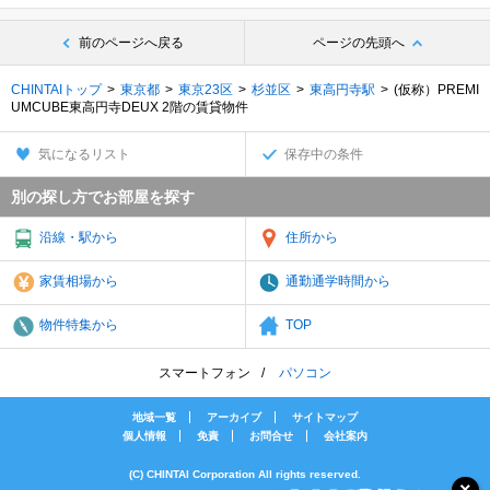
前のページへ戻る
ページの先頭へ
CHINTAIトップ
東京都
東京23区
杉並区
東高円寺駅
(仮称）PREMI
UMCUBE東高円寺DEUX 2階の賃貸物件
気になるリスト
保存中の条件
別の探し方でお部屋を探す
沿線・駅から
住所から
家賃相場から
通勤通学時間から
物件特集から
TOP
スマートフォン
パソコン
地域一覧
アーカイブ
サイトマップ
個人情報
免責
お問合せ
会社案内
(C) CHINTAI Corporation All rights reserved.