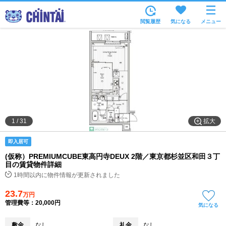
お部屋を探す
閲覧履歴
気になる
メニュー
沿線・駅から
住所から
家賃相場から
通勤通学時間から
物件特集から
拡大
1
/
31
不動産会社から
即入居可
TOP
(仮称）PREMIUMCUBE東高円寺DEUX 2階／東京都杉並区和田３丁
目の賃貸物件詳細
1時間以内に物件情報が更新されました
23.7
万円
管理費等：20,000円
気になる
敷金
なし
礼金
なし