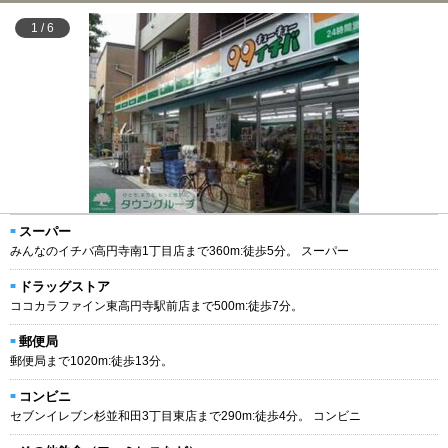
1
/
6
スーパー
みんなのイチバ高円寺南1丁目店まで360m:徒歩5分。 スーパー
ドラッグストア
ココカラファイン東高円寺駅前店まで500m:徒歩7分。
郵便局
郵便局まで1020m:徒歩13分。
コンビニ
セブンイレブン杉並和田3丁目東店まで290m:徒歩4分。 コンビニ