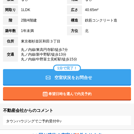
間取り
1LDK
広さ
40.65m²
階
2階/4階建
構造
鉄筋コンクリート造
築年数
1年未満
方位
北
住所
東京都杉並区和田３丁目
丸ノ内線/東高円寺駅/徒歩7分
交通
丸ノ内線/新中野駅/徒歩13分
丸ノ内線/中野富士見町駅/徒歩15分
1分で完了！
空室状況をお問合せ
希望日時を選んで内見予約
不動産会社からのコメント
タウンハウジングでご予約受付中♪