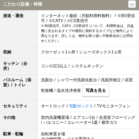
こだわり設備・特徴
放送・通信
インターネット接続（月額利用料無料） / ※BS受信
可 / ※CATV / ※CS受信可
※ BS受信可 , CATV , CS受信可 について…利用料金は、共益
費に含まれるタイプや個別に契約するタイプなど物件により
異なります。詳しくは、物件お取り扱い不動産会社にお問合
せください。
収納
クローゼット1ヵ所 / シューズボックス1ヵ所
キッチン（台
コンロ2口以上 / システムキッチン
所）
バスルーム（浴
洗面台 / シャワー付洗面化粧台 / 洗面所独立 / 浴室
室）/ トイレ
乾燥機 / 温水洗浄便座
写真を見る
セキュリティ
オートロック /
宅配ボックス
/ TVモニターフォン
その他
室内洗濯機置場 / エアコン1台 / 全居室フローリング
/ バルコニー / エレベーター1基 / 都市ガス
駐車・駐輪
自転車置き場
その他特徴： バイク置場あり