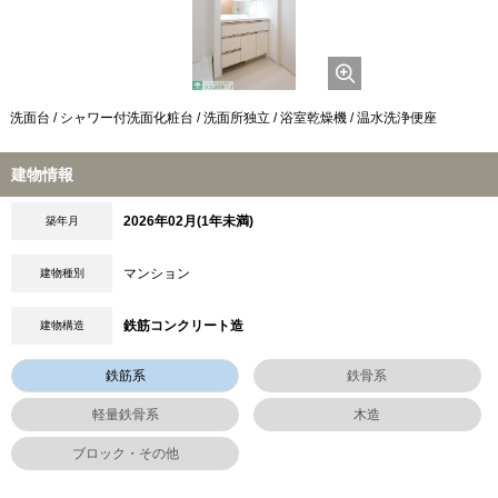
洗面台 / シャワー付洗面化粧台 / 洗面所独立 / 浴室乾燥機 / 温水洗浄便座
建物情報
2026年02月(1年未満)
築年月
マンション
建物種別
鉄筋コンクリート造
建物構造
鉄筋系
鉄骨系
軽量鉄骨系
木造
ブロック・その他