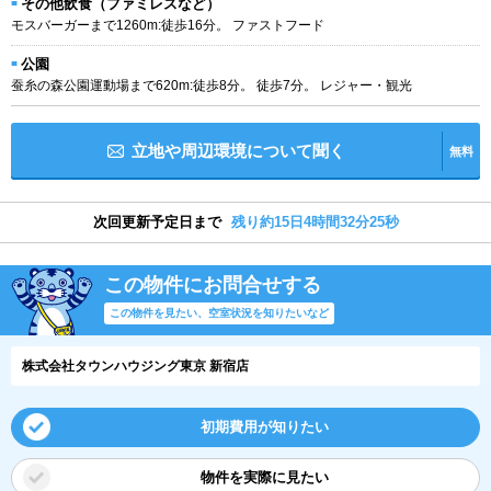
その他飲食（ファミレスなど）
モスバーガーまで1260m:徒歩16分。 ファストフード
公園
蚕糸の森公園運動場まで620m:徒歩8分。 徒歩7分。 レジャー・観光
立地や周辺環境について聞く
無料
次回更新予定日まで
残り約15日4時間32分24秒
この物件にお問合せする
この物件を見たい、空室状況を知りたいなど
株式会社タウンハウジング東京 新宿店
初期費用が知りたい
物件を実際に見たい