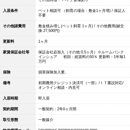
入居条件
ペット相談可 （飼育の場合：敷金1ヶ月増) / 保証人
不要
その他諸費用
敷金積み増し(ペット飼育:1ヶ月) / その他費用(鍵交
換:27,500円)
更新料
1ヶ月
家賃保証会社等
保証会社必加入（その他:0.5ヶ月）※ルームバンク
インシュア 初回：総賃料の50％ 更新料：1年毎1
万円
保険
損害保険加入要。
備考
初期費用クレジット決済可（一部）/ＩＴ重説対応/
オンライン相談・内見可
入居時期
即入居
契約期間
一般契約：2年0ヶ月間
取引形態
一般媒介