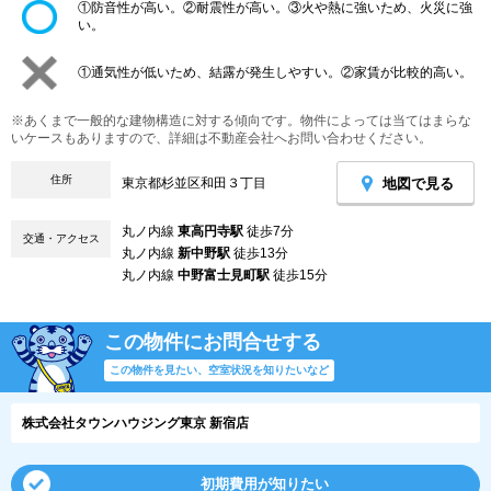
①防音性が高い。②耐震性が高い。③火や熱に強いため、火災に強
い。
①通気性が低いため、結露が発生しやすい。②家賃が比較的高い。
※あくまで一般的な建物構造に対する傾向です。物件によっては当てはまらな
いケースもありますので、詳細は不動産会社へお問い合わせください。
住所
地図で見る
東京都杉並区和田３丁目
丸ノ内線
東高円寺駅
徒歩7分
交通・アクセス
丸ノ内線
新中野駅
徒歩13分
丸ノ内線
中野富士見町駅
徒歩15分
この物件にお問合せする
この物件を見たい、空室状況を知りたいなど
株式会社タウンハウジング東京 新宿店
初期費用が知りたい