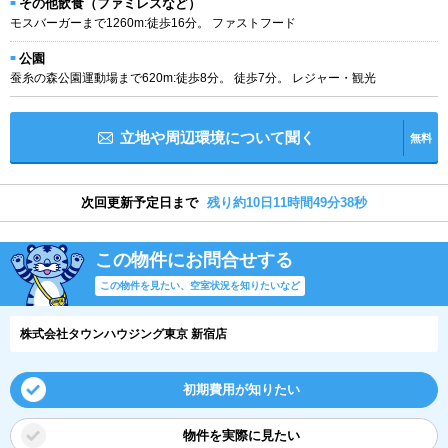
その他飲食（ファミレスなど）
モスバーガーまで1260m:徒歩16分。 ファストフード
公園
蚕糸の森公園運動場まで620m:徒歩8分。 徒歩7分。 レジャー・観光
立地や周辺環境について聞く
無料
次回更新予定日まで
残り約10日11時間49分37秒
この物件にお問合せする
この物件を見たい、空室状況を知りたいなど
株式会社タウンハウジング東京 新宿店
初期費用が知りたい
物件を実際に見たい