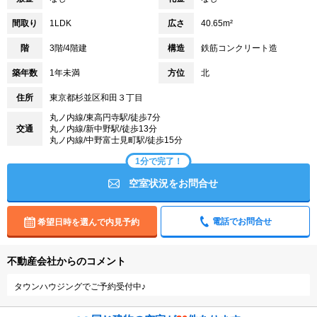
間取り
1LDK
広さ
40.65m²
階
3階/4階建
構造
鉄筋コンクリート造
築年数
1年未満
方位
北
住所
東京都杉並区和田３丁目
丸ノ内線/東高円寺駅/徒歩7分
交通
丸ノ内線/新中野駅/徒歩13分
丸ノ内線/中野富士見町駅/徒歩15分
1分で完了！
空室状況をお問合せ
電話でお問合せ
希望日時を選んで内見予約
不動産会社からのコメント
タウンハウジングでご予約受付中♪