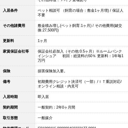
入居条件
ペット相談可 （飼育の場合：敷金1ヶ月増) / 保証人
不要
その他諸費用
敷金積み増し(ペット飼育:1ヶ月) / その他費用(鍵交
換:27,500円)
更新料
1ヶ月
家賃保証会社等
保証会社必加入（その他:0.5ヶ月）※ルームバンク
インシュア 初回：総賃料の50％ 更新料：1年毎1
万円
保険
損害保険加入要。
備考
初期費用クレジット決済可（一部）/ＩＴ重説対応/
オンライン相談・内見可
入居時期
即入居
契約期間
一般契約：2年0ヶ月間
取引形態
一般媒介