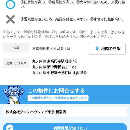
①防音性が高い。②耐震性が高い。③火や熱に強いため、火災に強
い。
①通気性が低いため、結露が発生しやすい。②家賃が比較的高い。
※あくまで一般的な建物構造に対する傾向です。物件によっては当てはまらな
いケースもありますので、詳細は不動産会社へお問い合わせください。
住所
地図で見る
東京都杉並区和田３丁目
丸ノ内線
東高円寺駅
徒歩7分
交通・アクセス
丸ノ内線
新中野駅
徒歩13分
丸ノ内線
中野富士見町駅
徒歩15分
この物件にお問合せする
この物件を見たい、空室状況を知りたいなど
株式会社タウンハウジング東京 新宿店
初期費用が知りたい