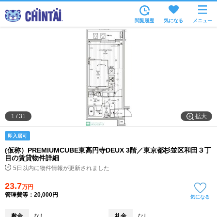
お部屋を探す
閲覧履歴
気になる
メニュー
沿線・駅から
住所から
家賃相場から
通勤通学時間から
物件特集から
拡大
1
/
31
不動産会社から
即入居可
TOP
(仮称）PREMIUMCUBE東高円寺DEUX 3階／東京都杉並区和田３丁
目の賃貸物件詳細
5日以内に物件情報が更新されました
23.7
万円
管理費等：20,000円
気になる
敷金
なし
礼金
なし