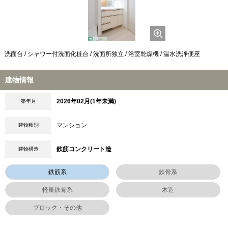
洗面台 / シャワー付洗面化粧台 / 洗面所独立 / 浴室乾燥機 / 温水洗浄便座
建物情報
2026年02月(1年未満)
築年月
マンション
建物種別
鉄筋コンクリート造
建物構造
鉄筋系
鉄骨系
軽量鉄骨系
木造
ブロック・その他