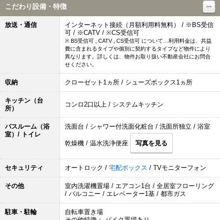
こだわり設備・特徴
放送・通信
インターネット接続（月額利用料無料） / ※BS受信
可 / ※CATV / ※CS受信可
※ BS受信可 , CATV , CS受信可 について…利用料金は、共益
費に含まれるタイプや個別に契約するタイプなど物件により
異なります。詳しくは、物件お取り扱い不動産会社にお問合
せください。
収納
クローゼット1ヵ所 / シューズボックス1ヵ所
キッチン（台
コンロ2口以上 / システムキッチン
所）
バスルーム（浴
洗面台 / シャワー付洗面化粧台 / 洗面所独立 / 浴室
室）/ トイレ
乾燥機 / 温水洗浄便座
写真を見る
セキュリティ
オートロック /
宅配ボックス
/ TVモニターフォン
その他
室内洗濯機置場 / エアコン1台 / 全居室フローリング
/ バルコニー / エレベーター1基 / 都市ガス
駐車・駐輪
自転車置き場
その他特徴： バイク置場あり