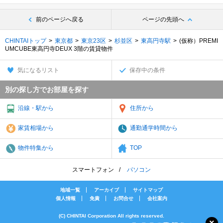
前のページへ戻る
ページの先頭へ
CHINTAIトップ
東京都
東京23区
杉並区
東高円寺駅
(仮称）PREMI
UMCUBE東高円寺DEUX 3階の賃貸物件
気になるリスト
保存中の条件
別の探し方でお部屋を探す
沿線・駅から
住所から
家賃相場から
通勤通学時間から
物件特集から
TOP
スマートフォン
パソコン
地域一覧
アーカイブ
サイトマップ
個人情報
免責
お問合せ
会社案内
(C) CHINTAI Corporation All rights reserved.