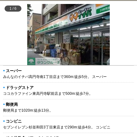
1
/
6
スーパー
みんなのイチバ高円寺南1丁目店まで360m:徒歩5分。 スーパー
ドラッグストア
ココカラファイン東高円寺駅前店まで500m:徒歩7分。
郵便局
郵便局まで1020m:徒歩13分。
コンビニ
セブンイレブン杉並和田3丁目東店まで290m:徒歩4分。 コンビニ