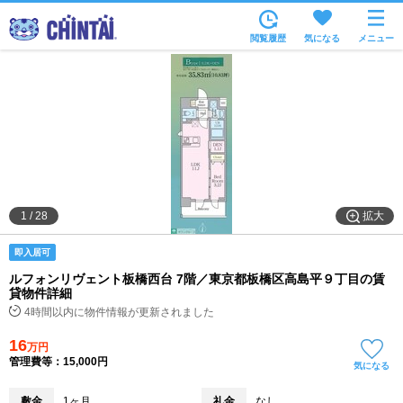
お部屋を探す
閲覧履歴
気になる
メニュー
沿線・駅から
住所から
家賃相場から
通勤通学時間から
物件特集から
拡大
1
/
28
不動産会社から
即入居可
TOP
ルフォンリヴェント板橋西台 7階／東京都板橋区高島平９丁目の賃
貸物件詳細
4時間以内に物件情報が更新されました
16
万円
管理費等：15,000円
気になる
敷金
1ヶ月
礼金
なし