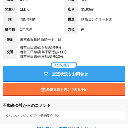
間取り
1LDK
広さ
35.83m²
階
7階/7階建
構造
鉄筋コンクリート造
築年数
1年未満
方位
南
住所
東京都板橋区高島平９丁目
都営三田線/西台駅/徒歩9分
交通
都営三田線/高島平駅/徒歩11分
都営三田線/蓮根駅/徒歩13分
1分で完了！
空室状況をお問合せ
希望日時を選んで内見予約
不動産会社からのコメント
タウンハウジングでご予約受付中♪