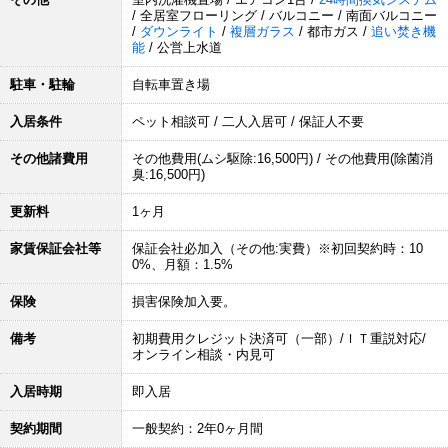
/ 全居室フローリング / バルコニー / 南面バルコニー
/
ダウンライト
/
複層ガラス
/ 都市ガス /
追い焚き機
能
/ 公営上水道
駐車・駐輪
自転車置き場
入居条件
ペット相談可 / 二人入居可 / 保証人不要
その他諸費用
その他費用(ムシ駆除:16,500円) / その他費用(除菌消
臭:16,500円)
更新料
1ヶ月
家賃保証会社等
保証会社必加入（その他:実費）※初回契約時：10
0%、月額：1.5%
保険
損害保険加入要。
備考
初期費用クレジット決済可（一部）/ＩＴ重説対応/
オンライン相談・内見可
入居時期
即入居
契約期間
一般契約：2年0ヶ月間