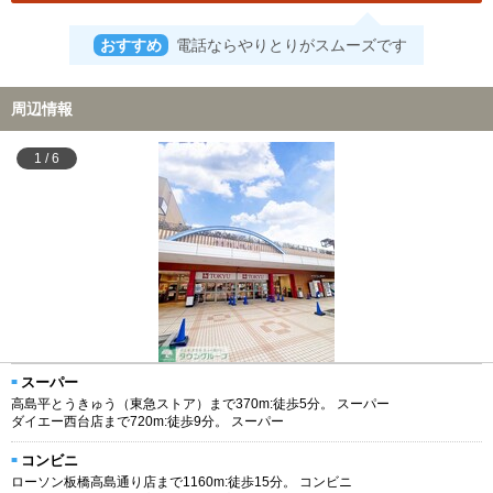
おすすめ
電話ならやりとりがスムーズです
周辺情報
1
/
6
スーパー
高島平とうきゅう（東急ストア）まで370m:徒歩5分。 スーパー
ダイエー西台店まで720m:徒歩9分。 スーパー
コンビニ
ローソン板橋高島通り店まで1160m:徒歩15分。 コンビニ