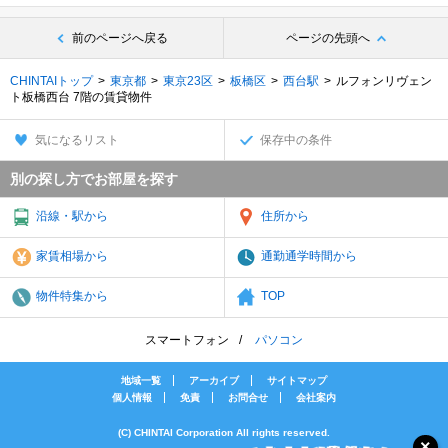
前のページへ戻る
ページの先頭へ
CHINTAIトップ
東京都
東京23区
板橋区
西台駅
ルフォンリヴェン
ト板橋西台 7階の賃貸物件
気になるリスト
保存中の条件
別の探し方でお部屋を探す
沿線・駅から
住所から
家賃相場から
通勤通学時間から
物件特集から
TOP
スマートフォン
パソコン
地域一覧
アーカイブ
サイトマップ
個人情報
免責
お問合せ
会社案内
(C) CHINTAI Corporation All rights reserved.