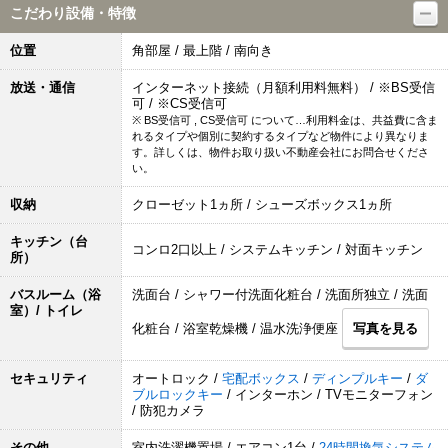
こだわり設備・特徴
位置
角部屋 / 最上階 / 南向き
放送・通信
インターネット接続（月額利用料無料） / ※BS受信
可 / ※CS受信可
※ BS受信可 , CS受信可 について…利用料金は、共益費に含ま
れるタイプや個別に契約するタイプなど物件により異なりま
す。詳しくは、物件お取り扱い不動産会社にお問合せくださ
い。
収納
クローゼット1ヵ所 / シューズボックス1ヵ所
キッチン（台
コンロ2口以上 / システムキッチン / 対面キッチン
所）
バスルーム（浴
洗面台 / シャワー付洗面化粧台 / 洗面所独立 / 洗面
室）/ トイレ
化粧台 / 浴室乾燥機 / 温水洗浄便座
写真を見る
セキュリティ
オートロック /
宅配ボックス
/
ディンプルキー
/
ダ
ブルロックキー
/ インターホン / TVモニターフォン
/ 防犯カメラ
その他
室内洗濯機置場 / エアコン1台 /
24時間換気システム