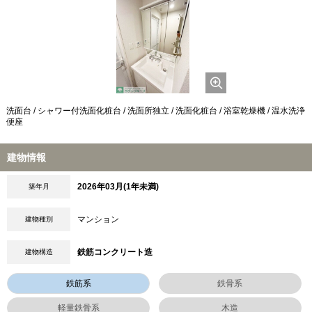
洗面台 / シャワー付洗面化粧台 / 洗面所独立 / 洗面化粧台 / 浴室乾燥機 / 温水洗浄
便座
建物情報
2026年03月(1年未満)
築年月
マンション
建物種別
鉄筋コンクリート造
建物構造
鉄筋系
鉄骨系
軽量鉄骨系
木造