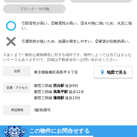
ブロック・その他
①防音性が高い。②耐震性が高い。③火や熱に強いため、火災に強
い。
①通気性が低いため、結露が発生しやすい。②家賃が比較的高い。
※あくまで一般的な建物構造に対する傾向です。物件によっては当てはまらな
いケースもありますので、詳細は不動産会社へお問い合わせください。
住所
地図で見る
東京都板橋区高島平９丁目
都営三田線
西台駅
徒歩9分
交通・アクセス
都営三田線
高島平駅
徒歩11分
都営三田線
蓮根駅
徒歩13分
3駅利用可
周辺環境
この物件にお問合せする