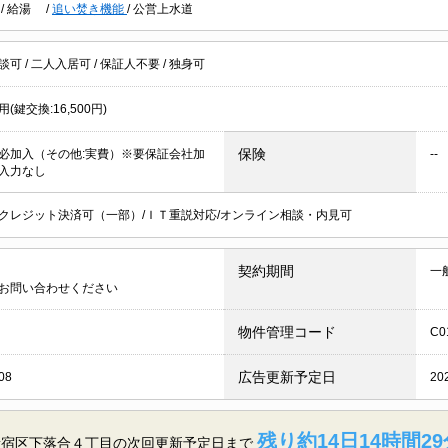
ス
/
給湯
/
追い焚き機能
/
公営上水道
談可
/
二人入居可
/
保証人不要
/
独身可
(鍵交換:16,500円)
保険
必加入（その他:実費）※要保証会社加
--
入力なし
クレジット決済可（一部）/ＩＴ重説対応/オンライン相談・内見可
契約期間
一
お問い合わせください
物件管理コード
C0
広告更新予定日
08
20
残り約14日14時間29
新宿区下落合４丁目の
次回更新予定日まで