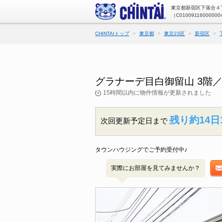
東京都新宿区下落合４丁
（C01009116000000
CHINTAIトップ
東京都
東京23区
新宿区
グラナーデ目白御留山 3階
15時間以内に物件情報が更新されました
残り約14日
次回更新予定日まで
タウンハウジングでご予約受付中♪
実際にお部屋を見てみませんか？