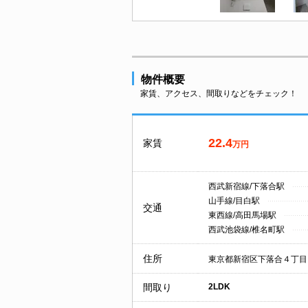
物件概要
家賃、アクセス、間取りなどをチェック！
22.4
家賃
万円
西武新宿線/下落合駅
山手線/目白駅
交通
東西線/高田馬場駅
西武池袋線/椎名町駅
住所
東京都新宿区下落合４丁目
間取り
2LDK