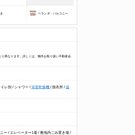
焚き
ベランダ・バルコニー
件により異なります。詳しくは、物件お取り扱い不動産会
トイレ別
/
シャワー
/
浴室乾燥機
/
脱衣所
/
温
コニー
/
エレベーター1基
/
敷地内ごみ置き場
/