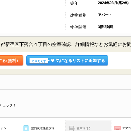
築年
2024年03月(築2年)
建物種別
アパート
物件階層
3階/3階建
京都新宿区下落合４丁目の空室確認、詳細情報などお気軽にお
する
（無料）
気になるリストに追加する
とりあえず
チェック！
ーホン
室内洗濯機置き場
駐車場付き
エア