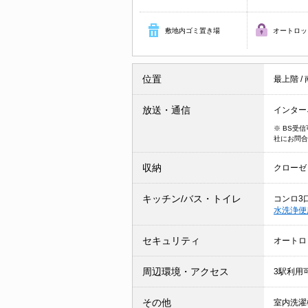
敷地内ゴミ置き場
オートロッ
位置
最上階
/
放送・通信
インター
※ BS受
社にお問合
収納
クローゼ
キッチン/バス・トイレ
コンロ3
水洗浄
セキュリティ
オートロ
周辺環境・アクセス
3駅利用
その他
室内洗濯