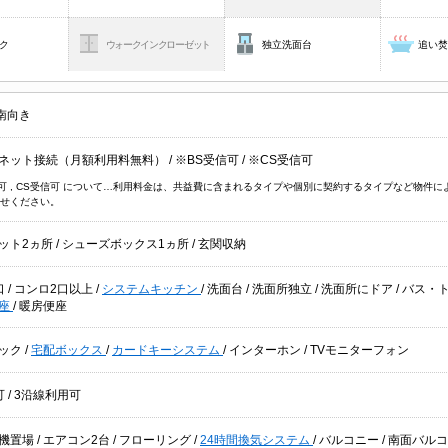
ク
ウォークインクローゼット
独立洗面台
追い
南向き
ネット接続（月額利用料無料）
/
※BS受信可
/
※CS受信可
信可 , CS受信可 について…利用料金は、共益費に含まれるタイプや個別に契約するタイプなど物
せください。
ット2ヵ所
/
シューズボックス1ヵ所
/
玄関収納
口
/
コンロ2口以上
/
システムキッチン
/
洗面台
/
洗面所独立
/
洗面所にドア
/
バス・
便座
/
暖房便座
ック
/
宅配ボックス
/
カードキーシステム
/
インターホン
/
TVモニターフォン
可
/
3沿線利用可
機置場
/
エアコン2台
/
フローリング
/
24時間換気システム
/
バルコニー
/
南面バル