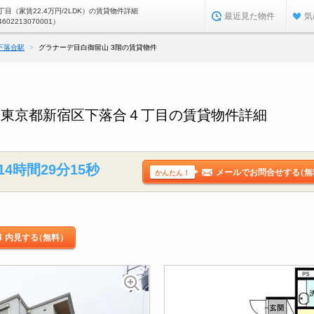
目（家賃22.4万円/2LDK）の賃貸物件詳細
最近見た物件
気
4602213070001）
下落合駅
グラナーデ目白御留山 3階の賃貸物件
／東京都新宿区下落合４丁目の賃貸物件詳細
14時間29分14秒
メールでお問合せする
（無
かんたん！
内見する
（無料）