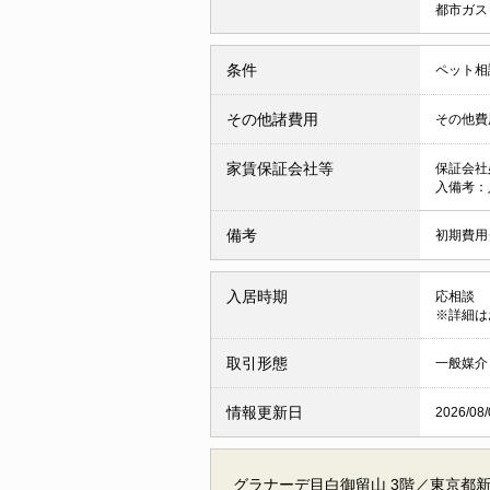
都市ガ
条件
ペット相
その他諸費用
その他費用
家賃保証会社等
保証会社
入備考：
備考
初期費用
入居時期
応相談
※詳細は
取引形態
一般媒介
情報更新日
2026/08/
グラナーデ目白御留山 3階／東京都