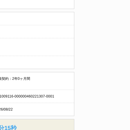
般契約：2年0ヶ月間
1009116-000000460221307-0001
26/08/22
分14秒