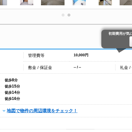
初期費用が気
管理費等
10,000円
敷金 / 保証金
礼金 /
-- / --
8
徒歩
分
15
徒歩
分
14
徒歩
分
16
徒歩
分
地図で物件の周辺環境をチェック！