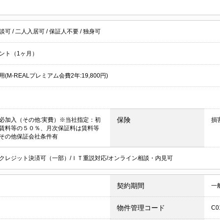
談可
/
二人入居可
/
保証人不要
/
独身可
ント（1ヶ月）
(M-REALプレミアム会費2年:19,800円)
保険
必加入（その他:実費）※当社指定：初
損
賃料等の５０％、月次保証料は賃料等
その他保証会社条件有
クレジット決済可（一部）/ＩＴ重説対応/オンライン相談・内見可
契約期間
一
物件管理コード
C0