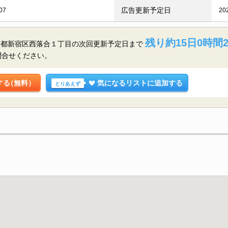
広告更新予定日
07
20
残り約15日0時間2
京都新宿区西落合１丁目の
次回更新予定日まで
問合せください。
する
（無料）
気になるリストに追加する
とりあえず