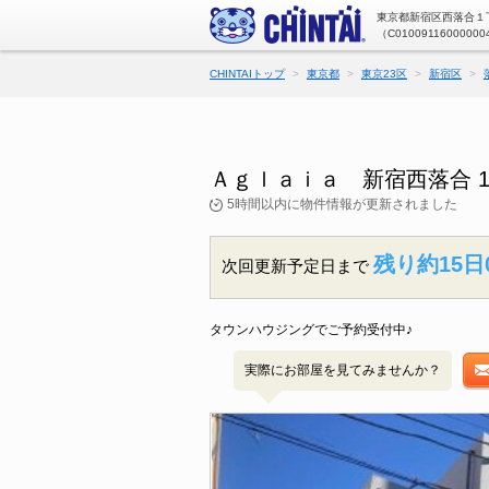
東京都新宿区西落合１丁
（C01009116000000
CHINTAIトップ
東京都
東京23区
新宿区
Ａｇｌａｉａ 新宿西落合 
5時間以内に物件情報が更新されました
残り約15日
次回更新予定日まで
タウンハウジングでご予約受付中♪
実際にお部屋を見てみませんか？