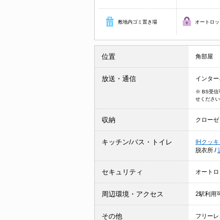
敷地内ゴミ置き場
オートロッ
位置
角部屋
放送・通信
インター
※ BS受
せください
収納
クローゼ
キッチン/バス・トイレ
IHクッ
脱衣所
/
セキュリティ
オートロ
周辺環境・アクセス
2駅利用
その他
フリーレ