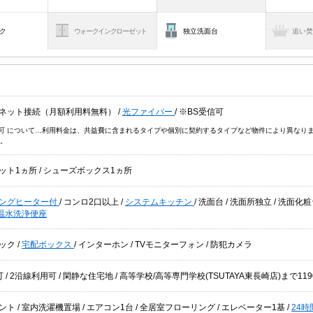
ク
ウォークインクローゼット
独立洗面台
追い
ネット接続（月額利用料無料）
/
光ファイバー
/
※BS受信可
信可 について…利用料金は、共益費に含まれるタイプや個別に契約するタイプなど物件により異なり
。
ット1ヵ所
/
シューズボックス1ヵ所
キングヒーター付
/
コンロ2口以上
/
システムキッチン
/
洗面台
/
洗面所独立
/
洗面化
温水洗浄便座
ック
/
宅配ボックス
/
インターホン
/
TVモニターフォン
/
防犯カメラ
可
/
2沿線利用可
/
閑静な住宅地
/ 高等学校/高等専門学校(TSUTAYA東長崎店)まで1
ント
/
室内洗濯機置場
/
エアコン1台
/
全居室フローリング
/
エレベーター1基
/
24