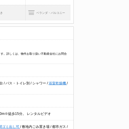
焚き
ベランダ・バルコニー
ます。詳しくは、物件お取り扱い不動産会社にお問合
粧台
/
バス・トイレ別
/
シャワー
/
浴室乾燥機
/
190m※徒歩15分。 レンタルビデオ
時間ゴミ出し可
/
敷地内ごみ置き場
/
都市ガス
/