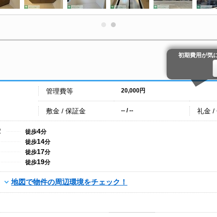
初期費用が気
管理費等
20,000円
敷金 / 保証金
礼金 /
-- / --
4
駅
徒歩
分
14
徒歩
分
17
徒歩
分
19
徒歩
分
地図で物件の周辺環境をチェック！