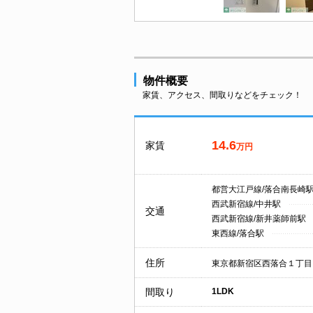
物件概要
家賃、アクセス、間取りなどをチェック！
14.6
家賃
万円
都営大江戸線/落合南長崎
西武新宿線/中井駅
交通
西武新宿線/新井薬師前駅
東西線/落合駅
住所
東京都新宿区西落合１丁目
間取り
1LDK