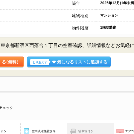
築年
2025年12月(1年未満
建物種別
マンション
物件階層
1階/3階建
／東京都新宿区西落合１丁目の空室確認、詳細情報などお気軽
する
（無料）
気になるリストに追加する
とりあえず
チェック！
ーホン
室内洗濯機置き場
駐車場付き
エア