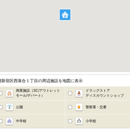
都新宿区西落合１丁目の周辺施設を地図に表示
商業施設（SC/アウトレット
ドラッグストア
モール/デパート）
ディスカウントショップ
公園
警察署・交番
中学校
小学校