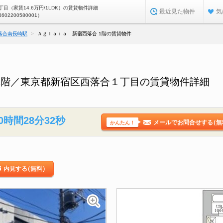
目（家賃14.6万円/1LDK）の賃貸物件詳細
最近見た物件
気
4602200580001）
落合南長崎駅
Ａｇｌａｉａ 新宿西落合 1階の賃貸物件
1階／東京都新宿区西落合１丁目の賃貸物件詳細
0時間28分31秒
メールでお問合せする
（無
かんたん！
内見する
（無料）