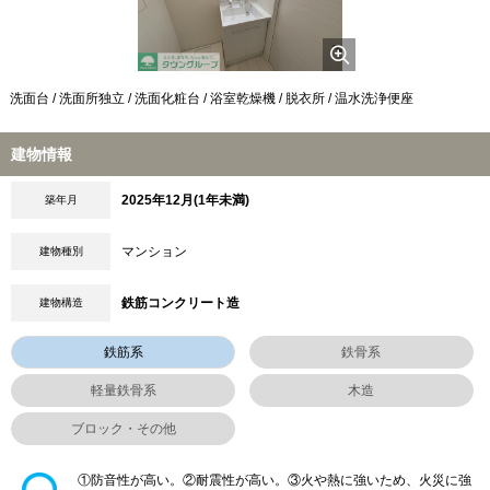
洗面台 / 洗面所独立 / 洗面化粧台 / 浴室乾燥機 / 脱衣所 / 温水洗浄便座
建物情報
2025年12月(1年未満)
築年月
マンション
建物種別
鉄筋コンクリート造
建物構造
鉄筋系
鉄骨系
軽量鉄骨系
木造
ブロック・その他
①防音性が高い。②耐震性が高い。③火や熱に強いため、火災に強