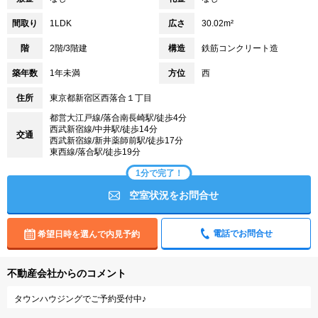
間取り
1LDK
広さ
30.02m²
階
2階/3階建
構造
鉄筋コンクリート造
築年数
1年未満
方位
西
住所
東京都新宿区西落合１丁目
都営大江戸線/落合南長崎駅/徒歩4分
西武新宿線/中井駅/徒歩14分
交通
西武新宿線/新井薬師前駅/徒歩17分
東西線/落合駅/徒歩19分
1分で完了！
空室状況をお問合せ
電話でお問合せ
希望日時を選んで内見予約
不動産会社からのコメント
タウンハウジングでご予約受付中♪