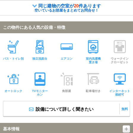
同じ建物の空室が
20
件あります
空いているお部屋をまとめてお問合せ！
この物件にある人気の設備・特徴
バス・トイレ別
独立洗面台
エアコン
室内洗濯機
ウォークイン
置き場
クローゼット
オートロック
TVモニター
角部屋
駐車場付き
インターネット
ホン
接続可
設備について詳しく聞きたい
無料
基本情報