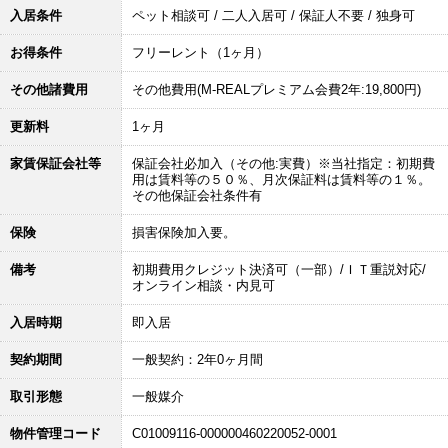
入居条件
ペット相談可 / 二人入居可 / 保証人不要 / 独身可
お得条件
フリーレント（1ヶ月）
その他諸費用
その他費用(M-REALプレミアム会費2年:19,800円)
更新料
1ヶ月
家賃保証会社等
保証会社必加入（その他:実費）※当社指定：初期費
用は賃料等の５０％、月次保証料は賃料等の１％。
その他保証会社条件有
保険
損害保険加入要。
備考
初期費用クレジット決済可（一部）/ＩＴ重説対応/
オンライン相談・内見可
入居時期
即入居
契約期間
一般契約：2年0ヶ月間
取引形態
一般媒介
物件管理コード
C01009116-000000460220052-0001