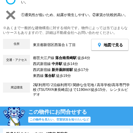
い。
①通気性が低いため、結露が発生しやすい。②家賃が比較的高い。
※あくまで一般的な建物構造に対する傾向です。物件によっては当てはまらな
いケースもありますので、詳細は不動産会社へお問い合わせください。
住所
地図で見る
東京都新宿区西落合１丁目
都営大江戸線
落合南長崎駅
徒歩4分
交通・アクセス
西武新宿線
中井駅
徒歩14分
西武新宿線
新井薬師前駅
徒歩17分
東西線
落合駅
徒歩19分
2駅利用可/ 2沿線利用可/ 閑静な住宅地 / 高等学校/高等専門学
周辺環境
校 (TSUTAYA東長崎店)まで1190m※徒歩15分。 レンタルビ
デオ
この物件にお問合せする
この物件を見たい、空室状況を知りたいなど