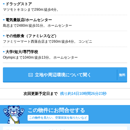
ドラッグストア
マツモトキヨシまで290m:徒歩4分。
電気量販店/ホームセンター
島忠まで2480m:徒歩31分。 ホームセンター
その他飲食（ファミレスなど）
ファミリーマート西落合店まで260m:徒歩4分。 コンビニ
大学/短大/専門学校
Olympicまで1040m:徒歩13分。 ホームセンター
立地や周辺環境について聞く
無料
次回更新予定日まで
残り約14日10時間26分22秒
この物件にお問合せする
この物件を見たい、空室状況を知りたいなど