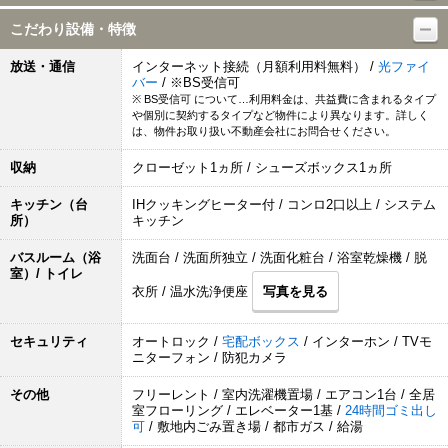
こだわり設備・特徴
放送・通信
インターネット接続（月額利用料無料） /
光ファイ
バー
/ ※BS受信可
※ BS受信可 について…利用料金は、共益費に含まれるタイプ
や個別に契約するタイプなど物件により異なります。詳しく
は、物件お取り扱い不動産会社にお問合せください。
収納
クローゼット1ヵ所 / シューズボックス1ヵ所
キッチン（台
IHクッキングヒーター付 / コンロ2口以上 / システム
所）
キッチン
バスルーム（浴
洗面台 / 洗面所独立 / 洗面化粧台 / 浴室乾燥機 / 脱
室）/ トイレ
衣所 / 温水洗浄便座
写真を見る
セキュリティ
オートロック /
宅配ボックス
/ インターホン / TVモ
ニターフォン / 防犯カメラ
その他
フリーレント / 室内洗濯機置場 / エアコン1台 / 全居
室フローリング / エレベーター1基 /
24時間ゴミ出し
可
/ 敷地内ごみ置き場 / 都市ガス / 給湯