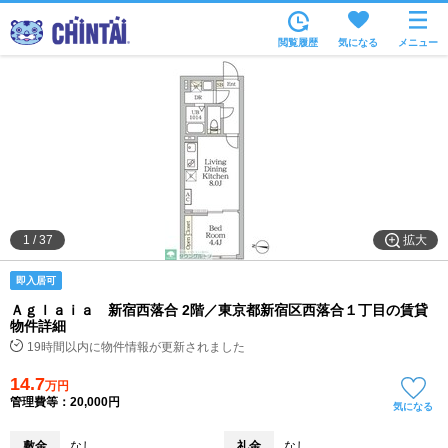
お部屋を探す
閲覧履歴
気になる
メニュー
沿線・駅から
住所から
家賃相場から
通勤通学時間から
物件特集から
拡大
1
/
37
不動産会社から
即入居可
TOP
Ａｇｌａｉａ 新宿西落合 2階／東京都新宿区西落合１丁目の賃貸
物件詳細
19時間以内に物件情報が更新されました
14.7
万円
管理費等：20,000円
気になる
敷金
なし
礼金
なし