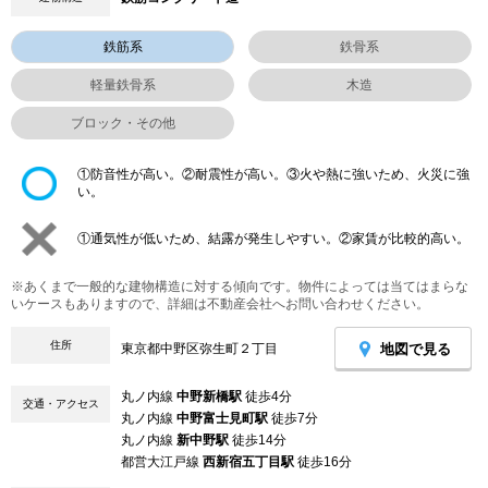
鉄筋系
鉄骨系
軽量鉄骨系
木造
ブロック・その他
①防音性が高い。②耐震性が高い。③火や熱に強いため、火災に強
い。
①通気性が低いため、結露が発生しやすい。②家賃が比較的高い。
※あくまで一般的な建物構造に対する傾向です。物件によっては当てはまらな
いケースもありますので、詳細は不動産会社へお問い合わせください。
住所
地図で見る
東京都中野区弥生町２丁目
丸ノ内線
中野新橋駅
徒歩4分
交通・アクセス
丸ノ内線
中野富士見町駅
徒歩7分
丸ノ内線
新中野駅
徒歩14分
都営大江戸線
西新宿五丁目駅
徒歩16分