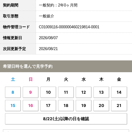
契約期間
一般契約：2年0ヶ月間
取引形態
一般媒介
物件管理コード
C01009116-000000460219814-0001
情報更新日
2026/08/07
次回更新予定
2026/08/21
希望日時を選んで見学予約
土
日
月
火
水
木
金
8
9
10
11
12
13
14
15
16
17
18
19
20
21
8/22(土)以降の日を確認