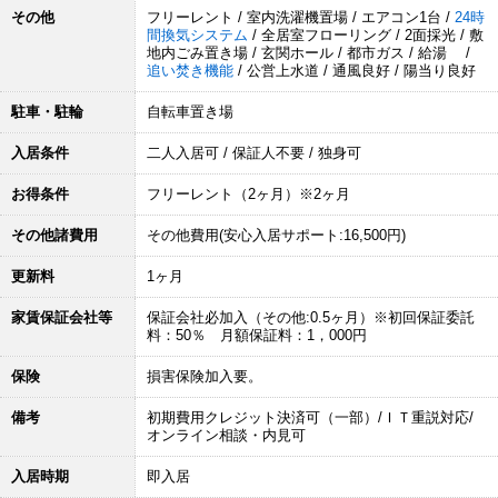
その他
フリーレント / 室内洗濯機置場 / エアコン1台 /
24時
間換気システム
/ 全居室フローリング / 2面採光 / 敷
地内ごみ置き場 / 玄関ホール / 都市ガス / 給湯 /
追い焚き機能
/ 公営上水道 / 通風良好 / 陽当り良好
駐車・駐輪
自転車置き場
入居条件
二人入居可 / 保証人不要 / 独身可
お得条件
フリーレント（2ヶ月）※2ヶ月
その他諸費用
その他費用(安心入居サポート:16,500円)
更新料
1ヶ月
家賃保証会社等
保証会社必加入（その他:0.5ヶ月）※初回保証委託
料：50％ 月額保証料：1，000円
保険
損害保険加入要。
備考
初期費用クレジット決済可（一部）/ＩＴ重説対応/
オンライン相談・内見可
入居時期
即入居