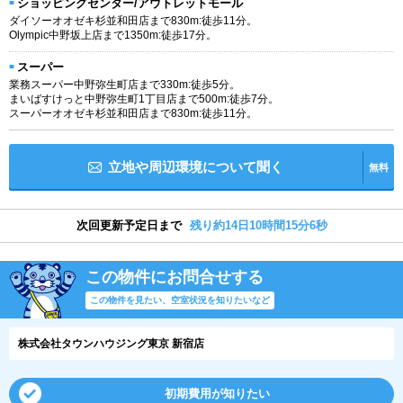
ショッピングセンター/アウトレットモール
ダイソーオオゼキ杉並和田店まで830m:徒歩11分。
Olympic中野坂上店まで1350m:徒歩17分。
スーパー
業務スーパー中野弥生町店まで330m:徒歩5分。
まいばすけっと中野弥生町1丁目店まで500m:徒歩7分。
スーパーオオゼキ杉並和田店まで830m:徒歩11分。
立地や周辺環境について聞く
無料
次回更新予定日まで
残り約14日10時間15分6秒
この物件にお問合せする
この物件を見たい、空室状況を知りたいなど
株式会社タウンハウジング東京 新宿店
初期費用が知りたい