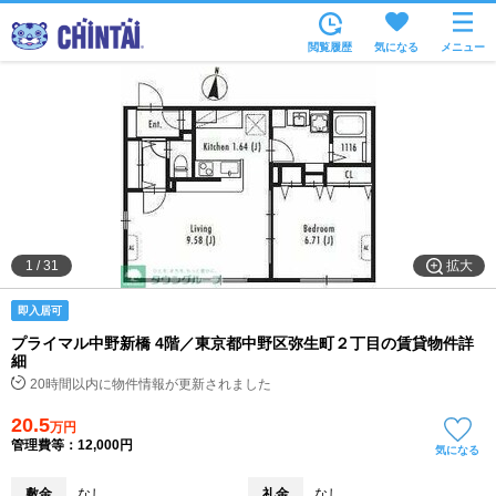
お部屋を探す
閲覧履歴
気になる
メニュー
沿線・駅から
住所から
家賃相場から
通勤通学時間から
物件特集から
拡大
1
/
31
不動産会社から
即入居可
TOP
プライマル中野新橋 4階／東京都中野区弥生町２丁目の賃貸物件詳
細
20時間以内に物件情報が更新されました
20.5
万円
管理費等：12,000円
気になる
敷金
なし
礼金
なし