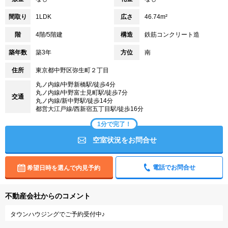
間取り
1LDK
広さ
46.74m²
階
4階/5階建
構造
鉄筋コンクリート造
築年数
築3年
方位
南
住所
東京都中野区弥生町２丁目
丸ノ内線/中野新橋駅/徒歩4分
丸ノ内線/中野富士見町駅/徒歩7分
交通
丸ノ内線/新中野駅/徒歩14分
都営大江戸線/西新宿五丁目駅/徒歩16分
1分で完了！
空室状況をお問合せ
電話でお問合せ
希望日時を選んで内見予約
不動産会社からのコメント
タウンハウジングでご予約受付中♪