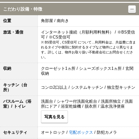
こだわり設備・特徴
位置
角部屋 / 南向き
放送・通信
インターネット接続（月額利用料無料） / ※BS受信
可 / ※CS受信可
※ BS受信可 , CS受信可 について…利用料金は、共益費に含ま
れるタイプや個別に契約するタイプなど物件により異なりま
す。詳しくは、物件お取り扱い不動産会社にお問合せくださ
い。
収納
クローゼット1ヵ所 / シューズボックス1ヵ所 / 玄関
収納
キッチン（台
コンロ2口以上 / システムキッチン / 独立型キッチン
所）
バスルーム（浴
洗面台 / シャワー付洗面化粧台 / 洗面所独立 / 洗面
室）/ トイレ
所にドア / 浴室乾燥機 / 脱衣所 / 温水洗浄便座
写真を見る
セキュリティ
オートロック /
宅配ボックス
/ 防犯カメラ