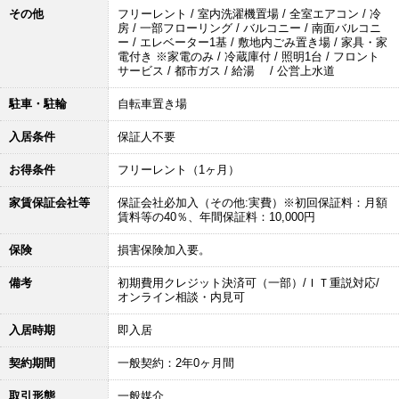
その他
フリーレント / 室内洗濯機置場 / 全室エアコン / 冷
房 / 一部フローリング / バルコニー / 南面バルコニ
ー / エレベーター1基 / 敷地内ごみ置き場 / 家具・家
電付き ※家電のみ / 冷蔵庫付 / 照明1台 / フロント
サービス / 都市ガス / 給湯 / 公営上水道
駐車・駐輪
自転車置き場
入居条件
保証人不要
お得条件
フリーレント（1ヶ月）
家賃保証会社等
保証会社必加入（その他:実費）※初回保証料：月額
賃料等の40％、年間保証料：10,000円
保険
損害保険加入要。
備考
初期費用クレジット決済可（一部）/ＩＴ重説対応/
オンライン相談・内見可
入居時期
即入居
契約期間
一般契約：2年0ヶ月間
取引形態
一般媒介