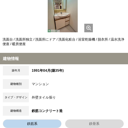
洗面台 / 洗面所独立 / 洗面所にドア / 洗面化粧台 / 浴室乾燥機 / 脱衣所 / 温水洗浄
便座 / 暖房便座
建物情報
1991年04月(築35年)
築年月
マンション
建物種別
外壁タイル張り
タイプ・デザイン
鉄筋コンクリート造
建物構造
鉄筋系
鉄骨系