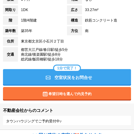
間取り
1DK
広さ
33.27m²
階
1階/4階建
構造
鉄筋コンクリート造
築年数
築35年
方位
南
住所
東京都文京区小石川２丁目
都営大江戸線/春日駅/徒歩5分
交通
南北線/後楽園駅/徒歩8分
総武線/飯田橋駅/徒歩18分
1分で完了！
空室状況をお問合せ
希望日時を選んで内見予約
不動産会社からのコメント
タウンハウジングでご予約受付中♪