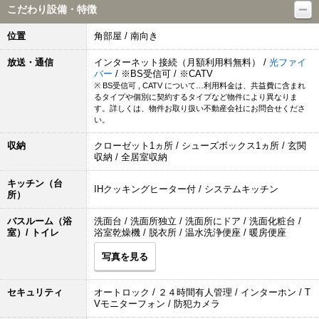
こだわり設備・特徴
位置
角部屋 / 南向き
放送・通信
インターネット接続（月額利用料無料） /
光ファイ
バー
/ ※BS受信可 / ※CATV
※ BS受信可 , CATV について…利用料金は、共益費に含まれ
るタイプや個別に契約するタイプなど物件により異なりま
す。詳しくは、物件お取り扱い不動産会社にお問合せくださ
い。
収納
クローゼット1ヵ所 / シューズボックス1ヵ所 / 玄関
収納 / 全居室収納
キッチン（台
IHクッキングヒーター付 / システムキッチン
所）
バスルーム（浴
洗面台 / 洗面所独立 / 洗面所にドア / 洗面化粧台 /
室）/ トイレ
浴室乾燥機 / 脱衣所 / 温水洗浄便座 / 暖房便座
写真を見る
セキュリティ
オートロック / ２４時間有人管理 / インターホン / T
Vモニターフォン / 防犯カメラ