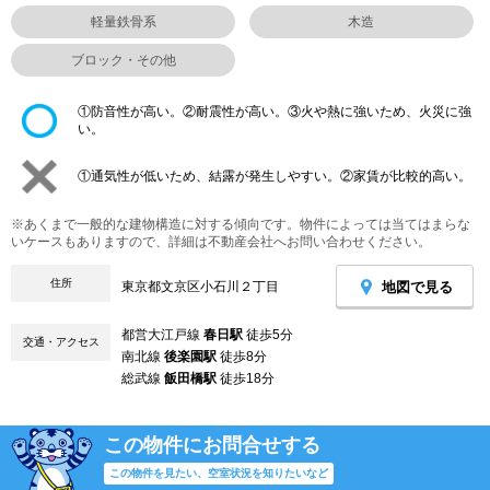
軽量鉄骨系
木造
ブロック・その他
①防音性が高い。②耐震性が高い。③火や熱に強いため、火災に強
い。
①通気性が低いため、結露が発生しやすい。②家賃が比較的高い。
※あくまで一般的な建物構造に対する傾向です。物件によっては当てはまらな
いケースもありますので、詳細は不動産会社へお問い合わせください。
住所
地図で見る
東京都文京区小石川２丁目
都営大江戸線
春日駅
徒歩5分
交通・アクセス
南北線
後楽園駅
徒歩8分
総武線
飯田橋駅
徒歩18分
この物件にお問合せする
この物件を見たい、空室状況を知りたいなど