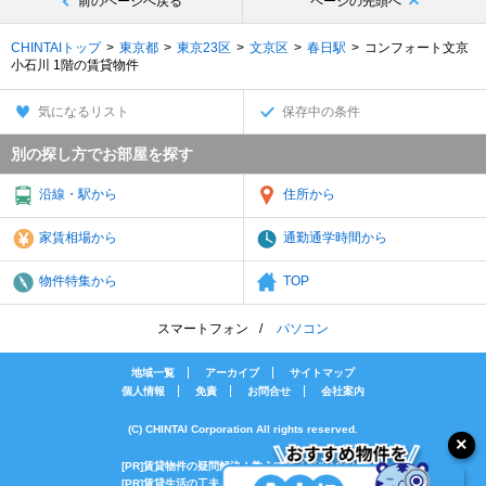
前のページへ戻る
ページの先頭へ
CHINTAIトップ
東京都
東京23区
文京区
春日駅
コンフォート文京
小石川 1階の賃貸物件
気になるリスト
保存中の条件
別の探し方でお部屋を探す
沿線・駅から
住所から
家賃相場から
通勤通学時間から
物件特集から
TOP
スマートフォン
パソコン
地域一覧
アーカイブ
サイトマップ
個人情報
免責
お問合せ
会社案内
(C) CHINTAI Corporation All rights reserved.
[PR]賃貸物件の疑問解決！教えてエイブルAGENT
[PR]賃貸生活の工夫を紹介！CHINTAI情報局