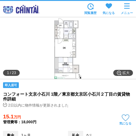
お部屋を探す
閲覧履歴
気になる
メニュー
沿線・駅から
住所から
家賃相場から
通勤通学時間から
物件特集から
拡大
1
/
23
不動産会社から
即入居可
TOP
コンフォート文京小石川 1階／東京都文京区小石川２丁目の賃貸物
件詳細
2日以内に物件情報が更新されました
15.1
万円
管理費等：18,000円
気になる
敷金
1ヶ月
礼金
なし