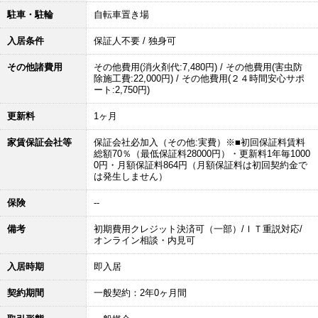
駐車・駐輪
自転車置き場
入居条件
保証人不要 / 独身可
その他諸費用
その他費用(消火剤代:7,480円) / その他費用(害虫防
除施工費:22,000円) / その他費用(２４時間安心サポ
ート:2,750円)
更新料
1ヶ月
家賃保証会社等
保証会社必加入（その他:実費）※■初回保証料賃料
総額70％（最低保証料28000円）・更新料1年毎1000
0円・月額保証料864円（月額保証料は初回契約金で
は発生しません）
保険
--
備考
初期費用クレジット決済可（一部）/ＩＴ重説対応/
オンライン相談・内見可
入居時期
即入居
契約期間
一般契約：2年0ヶ月間