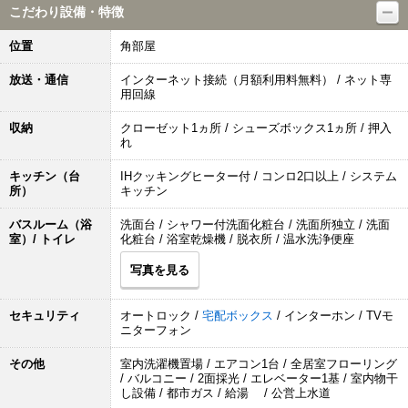
こだわり設備・特徴
位置
角部屋
放送・通信
インターネット接続（月額利用料無料） / ネット専
用回線
収納
クローゼット1ヵ所 / シューズボックス1ヵ所 / 押入
れ
キッチン（台
IHクッキングヒーター付 / コンロ2口以上 / システム
所）
キッチン
バスルーム（浴
洗面台 / シャワー付洗面化粧台 / 洗面所独立 / 洗面
室）/ トイレ
化粧台 / 浴室乾燥機 / 脱衣所 / 温水洗浄便座
写真を見る
セキュリティ
オートロック /
宅配ボックス
/ インターホン / TVモ
ニターフォン
その他
室内洗濯機置場 / エアコン1台 / 全居室フローリング
/ バルコニー / 2面採光 / エレベーター1基 / 室内物干
し設備 / 都市ガス / 給湯 / 公営上水道