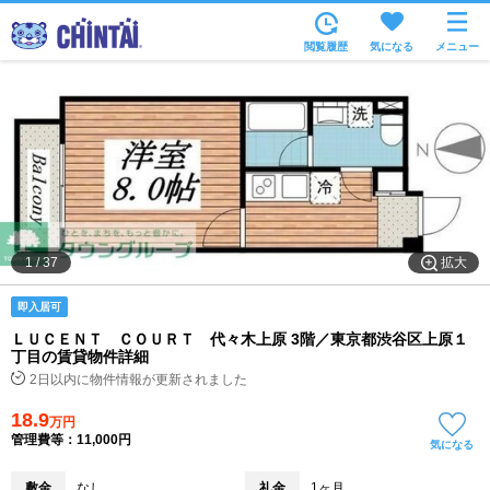
お部屋を探す
閲覧履歴
気になる
メニュー
沿線・駅から
住所から
家賃相場から
通勤通学時間から
物件特集から
拡大
1
/
37
不動産会社から
即入居可
TOP
ＬＵＣＥＮＴ ＣＯＵＲＴ 代々木上原 3階／東京都渋谷区上原１
丁目の賃貸物件詳細
2日以内に物件情報が更新されました
18.9
万円
管理費等：11,000円
気になる
敷金
なし
礼金
1ヶ月