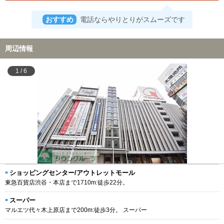
おすすめ
電話ならやりとりがスムーズです
周辺情報
1
/
6
ショッピングセンター/アウトレットモール
東急百貨店渋谷・本店まで1710m:徒歩22分。
スーパー
マルエツ代々木上原店まで200m:徒歩3分。 スーパー