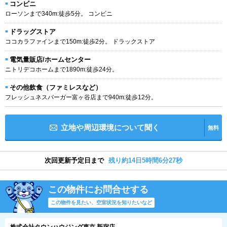
コンビニ
ローソンまで340m:徒歩5分。 コンビニ
ドラッグストア
ココカラファインまで150m:徒歩2分。 ドラックストア
電気量販店/ホームセンター
ニトリデコホームまで1890m:徒歩24分。
その他飲食（ファミレスなど）
フレッシュネスバーガー富ヶ谷店まで940m:徒歩12分。
立地や周辺環境について聞く
無料
次回更新予定日まで
残り約14日5時間6分26秒
この物件にお問合せする
この物件を見たい、空室状況を知りたいなど
株式会社タウンハウジング東京 新宿店