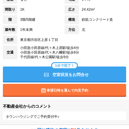
間取り
1K
広さ
24.42m²
階
3階/5階建
構造
鉄筋コンクリート造
築年数
1年未満
方位
北
住所
東京都渋谷区上原１丁目
小田急小田原線/代々木上原駅/徒歩4分
交通
小田急小田原線/代々木八幡駅/徒歩8分
千代田線/代々木公園駅/徒歩9分
1分で完了！
空室状況をお問合せ
希望日時を選んで内見予約
不動産会社からのコメント
タウンハウジングでご予約受付中♪