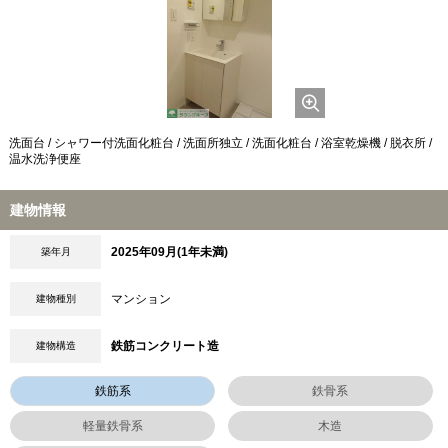
洗面台 / シャワー付洗面化粧台 / 洗面所独立 / 洗面化粧台 / 浴室乾燥機 / 脱衣所 /
温水洗浄便座
建物情報
2025年09月(1年未満)
築年月
マンション
建物種別
鉄筋コンクリート造
建物構造
鉄筋系
鉄骨系
軽量鉄骨系
木造