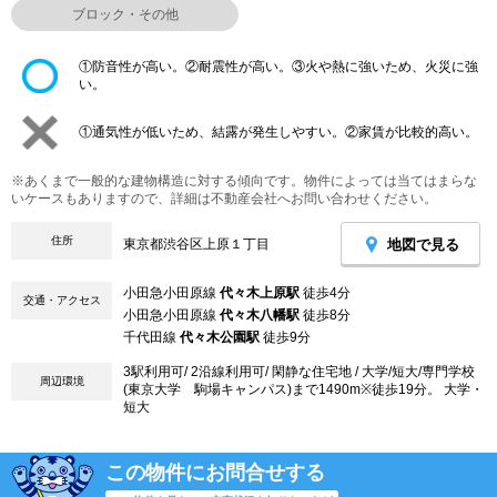
ブロック・その他
①防音性が高い。②耐震性が高い。③火や熱に強いため、火災に強
い。
①通気性が低いため、結露が発生しやすい。②家賃が比較的高い。
※あくまで一般的な建物構造に対する傾向です。物件によっては当てはまらな
いケースもありますので、詳細は不動産会社へお問い合わせください。
住所
地図で見る
東京都渋谷区上原１丁目
小田急小田原線
代々木上原駅
徒歩4分
交通・アクセス
小田急小田原線
代々木八幡駅
徒歩8分
千代田線
代々木公園駅
徒歩9分
3駅利用可/ 2沿線利用可/ 閑静な住宅地 / 大学/短大/専門学校
周辺環境
(東京大学 駒場キャンパス)まで1490m※徒歩19分。 大学・
短大
この物件にお問合せする