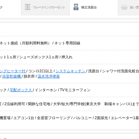
ク
ウォークインクローゼット
独立洗面台
追い
ネット接続（月額利用料無料）
/
ネット専用回線
ット1ヵ所
/
シューズボックス1ヵ所
/
押入れ
キングヒーター付
/
コンロ2口以上
/
システムキッチン
/
洗面台
/
シャワー付洗面化粧
ー
/
浴室乾燥機
/
脱衣所
/
温水洗浄便座
ック
/
宅配ボックス
/
インターホン
/
TVモニターフォン
可
/
2沿線利用可
/
閑静な住宅地
/ 大学/短大/専門学校(東京大学 駒場キャンパス)まで
機置場
/
エアコン1台
/
全居室フローリング
/
バルコニー
/
2面採光
/
エレベーター1