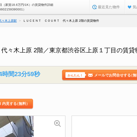
（家賃18.6万円/1K）の賃貸物件詳細
最近見た物件
気
4602159390001）
代々木上原駅
ＬＵＣＥＮＴ ＣＯＵＲＴ 代々木上原 2階の賃貸物件
代々木上原 2階／東京都渋谷区上原１丁目の賃貸
4時間23分59秒
メールでお問合せする
（無
かんたん！
内見する
（無料）