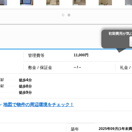
初期費用が気
管理費等
11,000円
敷金 / 保証金
礼金 /
-- / --
4
原駅
徒歩
分
8
幡駅
徒歩
分
9
徒歩
分
地図で物件の周辺環境をチェック！
築年
2025年09月(1年未満