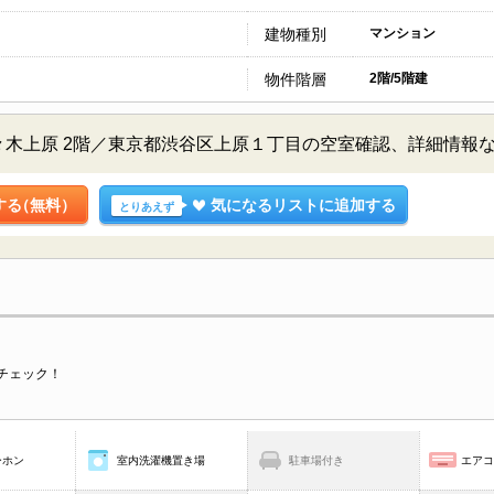
建物種別
マンション
物件階層
2階/5階建
々木上原 2階／東京都渋谷区上原１丁目の空室確認、詳細情報
する
（無料）
気になるリストに追加する
とりあえず
チェック！
ーホン
室内洗濯機置き場
駐車場付き
エア