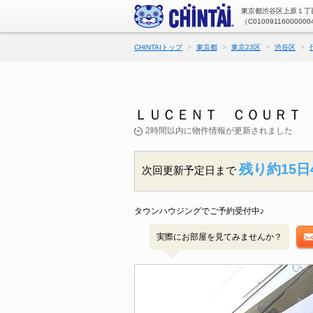
東京都渋谷区上原１丁目
（C01009116000000
CHINTAIトップ
東京都
東京23区
渋谷区
ＬＵＣＥＮＴ ＣＯＵＲＴ 
2時間以内に物件情報が更新されました
残り約15日
次回更新予定日まで
タウンハウジングでご予約受付中♪
実際にお部屋を見てみませんか？