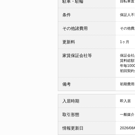
駐車・駐輪
自転車置
条件
保証人
その他諸費用
その他費用
更新料
1ヶ月
家賃保証会社等
保証会社
賃料総額
年毎10
初回契約
備考
初期費用
入居時期
即入居
取引形態
一般媒介
情報更新日
2026/08/