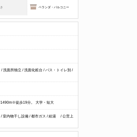
焚き
ベランダ・バルコニー
台
/
洗面所独立
/
洗面化粧台
/
バス・トイレ別
/
1490m※徒歩19分。 大学・短大
基
/
室内物干し設備
/
都市ガス
/
給湯
/
公営上