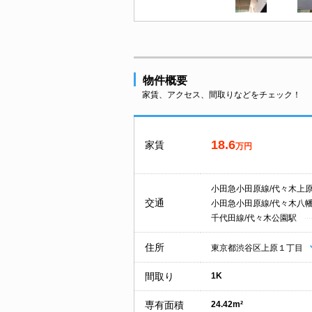
物件概要
家賃、アクセス、間取りなどをチェック！
18.6
家賃
万円
小田急小田原線/代々木上
交通
小田急小田原線/代々木八
千代田線/代々木公園駅
住所
東京都渋谷区上原１丁目
間取り
1K
専有面積
24.42m²