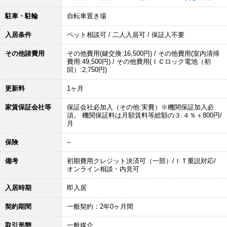
駐車・駐輪
自転車置き場
入居条件
ペット相談可 / 二人入居可 / 保証人不要
その他諸費用
その他費用(鍵交換:16,500円) / その他費用(室内清掃
費用:49,500円) / その他費用(ＩＣロック電池（初
回）:2,750円)
更新料
1ヶ月
家賃保証会社等
保証会社必加入（その他:実費）※機関保証加入必
須。 機関保証料は月額賃料等総額の３.４％＋800円/
月
保険
--
備考
初期費用クレジット決済可（一部）/ＩＴ重説対応/
オンライン相談・内見可
入居時期
即入居
契約期間
一般契約：2年0ヶ月間
取引形態
一般媒介