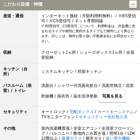
こだわり設備・特徴
放送・通信
インターネット接続（月額利用料無料） / ※BS受信
可 / ※CS受信可 / ネット専用回線
※ BS受信可 , CS受信可 , について…利用料金は、共益費に含
まれるタイプや個別に契約するタイプなど物件により異なり
ます。詳しくは、物件お取り扱い不動産会社にお問合せくだ
さい。
収納
クローゼット1ヵ所 / シューズボックス1ヵ所 / 全居
室収納
キッチン（台
システムキッチン / 対面キッチン
所）
バスルーム（浴
洗面台 / シャワー付洗面化粧台 / 洗面所独立 / 浴室
室）/ トイレ
乾燥機 / 脱衣所 / 温水洗浄便座
写真を見る
セキュリティ
オートロック /
宅配ボックス
/
カードキーシステム
/
TVモニターフォン /
セキュリティー会社加入済
その他
室内洗濯機置場 / 全室エアコン / 全居室フローリン
グ / バルコニー / 敷地内ごみ置き場 / 照明1台 / LDK
12畳以上 /
複層ガラス
/ 都市ガス /
追い焚き機能