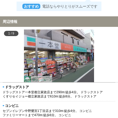
おすすめ
電話ならやりとりがスムーズです
周辺情報
1
/
9
ドラッグストア
ドラッグストア一本堂都立家政店まで290m:徒歩4分。 ドラックストア
くすりセイジョー都立家政店まで610m:徒歩8分。 ドラックストア
コンビニ
セブンイレブン中野鷺宮1丁目店まで310m:徒歩4分。 コンビニ
ファミリーマートまで470m:徒歩6分。 コンビニ