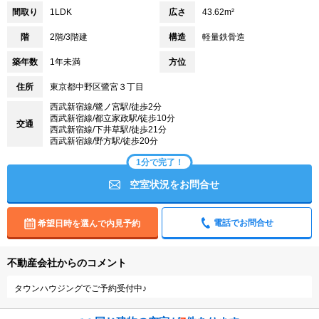
間取り
1LDK
広さ
43.62m²
階
2階/3階建
構造
軽量鉄骨造
築年数
1年未満
方位
住所
東京都中野区鷺宮３丁目
西武新宿線/鷺ノ宮駅/徒歩2分
西武新宿線/都立家政駅/徒歩10分
交通
西武新宿線/下井草駅/徒歩21分
西武新宿線/野方駅/徒歩20分
1分で完了！
空室状況をお問合せ
電話でお問合せ
希望日時を選んで内見予約
不動産会社からのコメント
タウンハウジングでご予約受付中♪