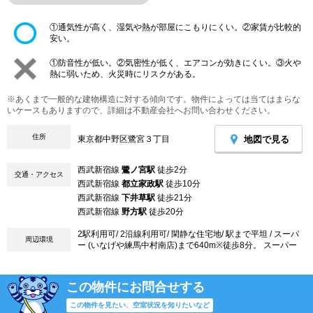
①通気性が高く、湿気や熱が部屋にこもりにくい。②家賃が比較的
安い。
①防音性が低い。②気密性が低く、エアコンが効きにくい。③火や
熱に弱いため、火災時にリスクがある。
※あくまで一般的な建物構造に対する傾向です。物件によっては当てはまらな
いケースもありますので、詳細は不動産会社へお問い合わせください。
住所
地図で見る
東京都中野区鷺宮３丁目
西武新宿線
鷺ノ宮駅
徒歩2分
交通・アクセス
西武新宿線
都立家政駅
徒歩10分
西武新宿線
下井草駅
徒歩21分
西武新宿線
野方駅
徒歩20分
2駅利用可/ 2沿線利用可/ 閑静な住宅地/ 駅まで平坦 / スーパ
周辺環境
ー (いなげや練馬中村南店)まで640m※徒歩8分。 スーパー
この物件にお問合せする
この物件を見たい、空室状況を知りたいなど