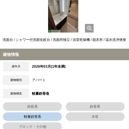
洗面台 / シャワー付洗面化粧台 / 洗面所独立 / 浴室乾燥機 / 脱衣所 / 温水洗浄便座
建物情報
2026年03月(1年未満)
築年月
アパート
建物種別
軽量鉄骨造
建物構造
鉄筋系
鉄骨系
軽量鉄骨系
木造
ブロック・その他