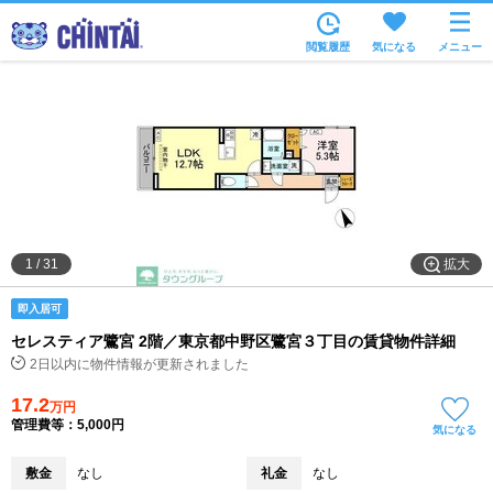
お部屋を探す
閲覧履歴
気になる
メニュー
沿線・駅から
住所から
家賃相場から
通勤通学時間から
物件特集から
拡大
1
/
31
不動産会社から
即入居可
TOP
セレスティア鷺宮 2階／東京都中野区鷺宮３丁目の賃貸物件詳細
2日以内に物件情報が更新されました
17.2
万円
管理費等：5,000円
気になる
敷金
なし
礼金
なし