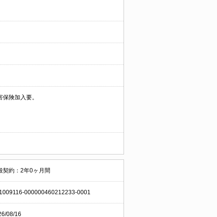
害保険加入要。
般契約：2年0ヶ月間
1009116-000000460212233-0001
26/08/16