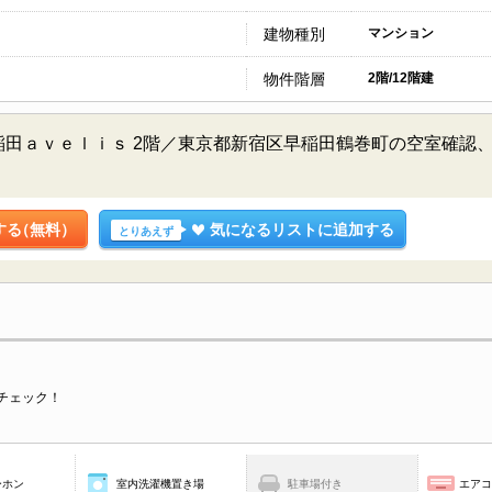
建物種別
マンション
物件階層
2階/12階建
稲田ａｖｅｌｉｓ 2階／東京都新宿区早稲田鶴巻町の空室確認
する
（無料）
気になるリストに追加する
とりあえず
チェック！
ーホン
室内洗濯機置き場
駐車場付き
エア