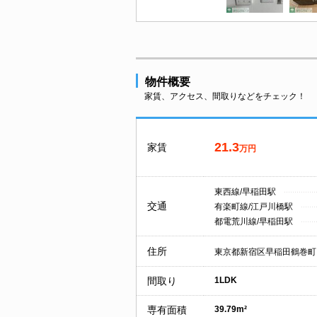
物件概要
家賃、アクセス、間取りなどをチェック！
21.3
家賃
万円
東西線/早稲田駅
交通
有楽町線/江戸川橋駅
都電荒川線/早稲田駅
住所
東京都新宿区早稲田鶴巻町
間取り
1LDK
専有面積
39.79m²