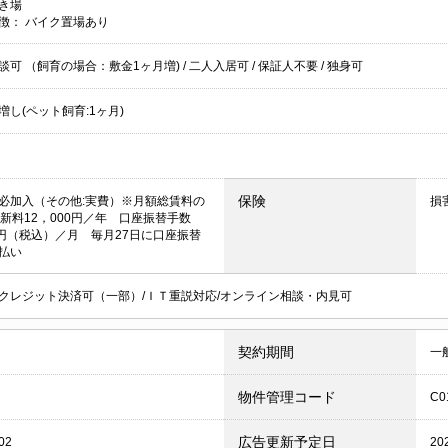
き場
徴：
バイク置場あり
談可 （飼育の場合：敷金1ヶ月増)
/
二人入居可
/
保証人不要
/
独身可
増し(ペット飼育:1ヶ月)
保険
必加入（その他:実費）※月額総賃料の
損
更新料12，000円／年 口座振替手数
0円（税込）／月 毎月27日に口座振替
払い
クレジット決済可（一部）/ＩＴ重説対応/オンライン相談・内見可
契約期間
一
物件管理コード
C0
広告更新予定日
02
20