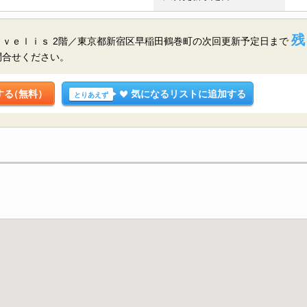
残
ｖｅｌｉｓ 2階／東京都新宿区早稲田鶴巻町の
次回更新予定日まで
問合せください。
する
（無料）
気になるリストに追加する
とりあえず