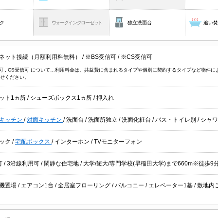
ク
ウォークインクローゼット
独立洗面台
追い
ネット接続（月額利用料無料）
/
※BS受信可
/
※CS受信可
信可 , CS受信可 について…利用料金は、共益費に含まれるタイプや個別に契約するタイプなど物
せください。
ット1ヵ所
/
シューズボックス1ヵ所
/
押入れ
キッチン
/
対面キッチン
/
洗面台
/
洗面所独立
/
洗面化粧台
/
バス・トイレ別
/
シャ
ック
/
宅配ボックス
/
インターホン
/
TVモニターフォン
可
/
3沿線利用可
/
閑静な住宅地
/ 大学/短大/専門学校(早稲田大学)まで660m※徒歩9
機置場
/
エアコン1台
/
全居室フローリング
/
バルコニー
/
エレベーター1基
/
敷地内