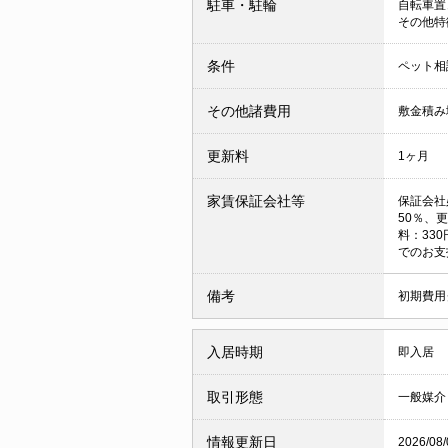
駐車・駐輪
自転車置
その他特
条件
ペット相
その他諸費用
敷金積み
更新料
1ヶ月
家賃保証会社等
保証会社
50％、
料：33
でのお支
備考
初期費用
入居時期
即入居
取引形態
一般媒介
情報更新日
2026/08/