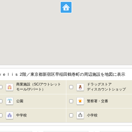
ｖｅｌｉｓ 2階／東京都新宿区早稲田鶴巻町の周辺施設を地図に表示
商業施設（SC/アウトレット
ドラッグストア
モール/デパート）
ディスカウントショップ
公園
警察署・交番
中学校
小学校