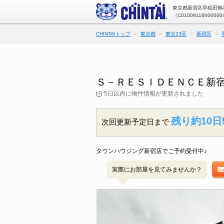
東京都新宿区早稲田鶴巻
（C01009116000000
CHINTAIトップ
東京都
東京23区
新宿区
Ｓ－ＲＥＳＩＤＥＮＣＥ新宿
5日以内に物件情報が更新されました
残り約10日
次回更新予定日まで
タウンハウジング新宿店でご予約受付中♪
実際にお部屋を見てみませんか？