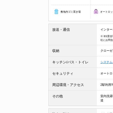
敷地内ゴミ置き場
オートロッ
放送・通信
インター
※ BS受
社にお問合
収納
クローゼ
キッチン/バス・トイレ
システム
セキュリティ
オートロ
周辺環境・アクセス
2駅利用
その他
室内洗濯
道