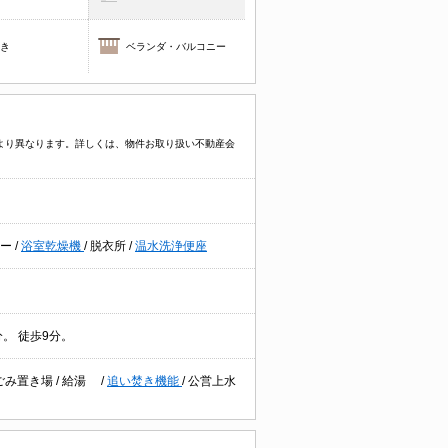
焚き
ベランダ・バルコニー
件により異なります。詳しくは、物件お取り扱い不動産会
ワー
/
浴室乾燥機
/
脱衣所
/
温水洗浄便座
分。 徒歩9分。
ごみ置き場
/
給湯
/
追い焚き機能
/
公営上水