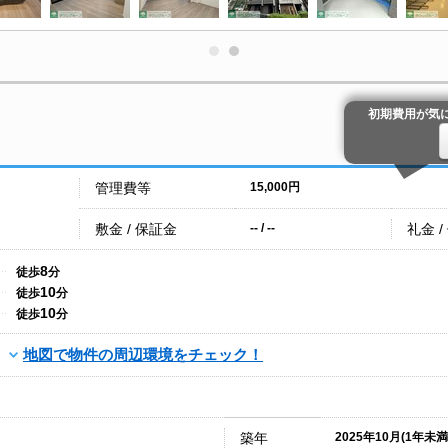
初期費用が気
管理費等
15,000円
敷金 / 保証金
礼金 /
-- / --
8
徒歩
分
10
徒歩
分
10
徒歩
分
地図で物件の周辺環境をチェック！
築年
2025年10月(1年未満