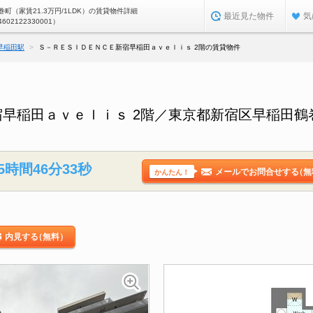
町（家賃21.3万円/1LDK）の賃貸物件詳細
最近見た物件
気
4602122330001）
早稲田駅
Ｓ－ＲＥＳＩＤＥＮＣＥ新宿早稲田ａｖｅｌｉｓ 2階の賃貸物件
早稲田ａｖｅｌｉｓ 2階／東京都新宿区早稲田鶴
5時間46分32秒
メールでお問合せする
（無
かんたん！
内見する
（無料）