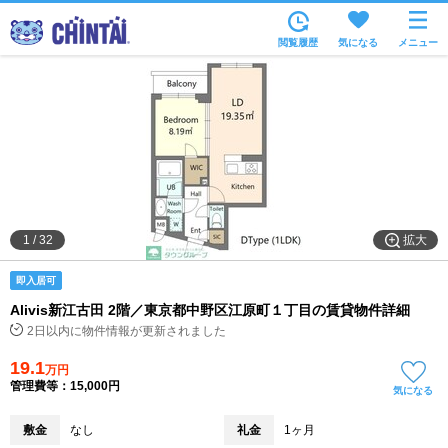
お部屋を探す
閲覧履歴
気になる
メニュー
沿線・駅から
住所から
家賃相場から
通勤通学時間から
物件特集から
拡大
1
/
32
不動産会社から
即入居可
TOP
Alivis新江古田 2階／東京都中野区江原町１丁目の賃貸物件詳細
2日以内に物件情報が更新されました
19.1
万円
管理費等：15,000円
気になる
敷金
なし
礼金
1ヶ月