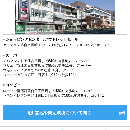
ショッピングセンター/アウトレットモール
アイテラス落合南長崎まで1120m:徒歩14分。 ショッピングセンター
スーパー
マルマンストア江古田店まで640m:徒歩8分。 スーパー
マルエツ新江古田駅前店まで850m:徒歩11分。 スーパー
コモディイイダまで790m:徒歩10分。 スーパー
スーパーみらべる江古田店まで960m:徒歩12分。
コンビニ
ローソン新宿西落合三丁目店まで430m:徒歩6分。 コンビニ
セブンイレブン中野江古田1丁目店まで580m:徒歩8分。 コンビニ
立地や周辺環境について聞く
無料