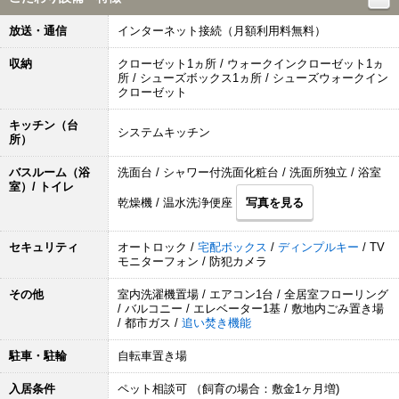
放送・通信
インターネット接続（月額利用料無料）
収納
クローゼット1ヵ所 / ウォークインクローゼット1ヵ
所 / シューズボックス1ヵ所 / シューズウォークイン
クローゼット
キッチン（台
システムキッチン
所）
バスルーム（浴
洗面台 / シャワー付洗面化粧台 / 洗面所独立 / 浴室
室）/ トイレ
乾燥機 / 温水洗浄便座
写真を見る
セキュリティ
オートロック /
宅配ボックス
/
ディンプルキー
/ TV
モニターフォン / 防犯カメラ
その他
室内洗濯機置場 / エアコン1台 / 全居室フローリング
/ バルコニー / エレベーター1基 / 敷地内ごみ置き場
/ 都市ガス /
追い焚き機能
駐車・駐輪
自転車置き場
入居条件
ペット相談可 （飼育の場合：敷金1ヶ月増)