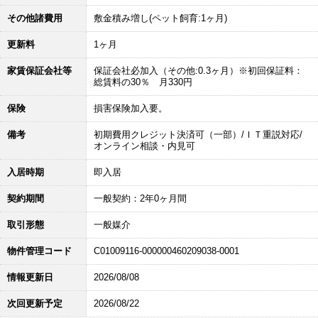
その他諸費用
敷金積み増し(ペット飼育:1ヶ月)
更新料
1ヶ月
家賃保証会社等
保証会社必加入（その他:0.3ヶ月）※初回保証料：
総賃料の30％ 月330円
保険
損害保険加入要。
備考
初期費用クレジット決済可（一部）/ＩＴ重説対応/
オンライン相談・内見可
入居時期
即入居
契約期間
一般契約：2年0ヶ月間
取引形態
一般媒介
物件管理コード
C01009116-000000460209038-0001
情報更新日
2026/08/08
次回更新予定
2026/08/22