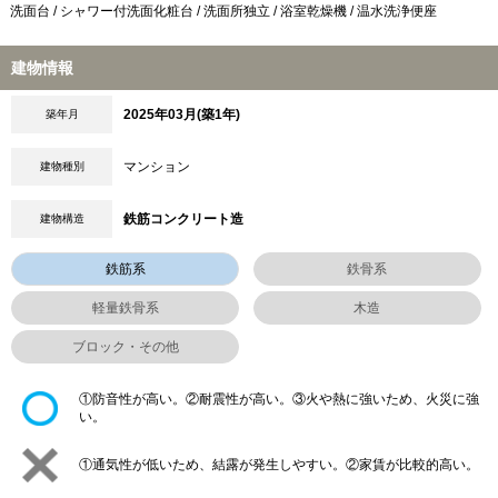
洗面台 / シャワー付洗面化粧台 / 洗面所独立 / 浴室乾燥機 / 温水洗浄便座
建物情報
2025年03月(築1年)
築年月
マンション
建物種別
鉄筋コンクリート造
建物構造
鉄筋系
鉄骨系
軽量鉄骨系
木造
ブロック・その他
①防音性が高い。②耐震性が高い。③火や熱に強いため、火災に強
い。
①通気性が低いため、結露が発生しやすい。②家賃が比較的高い。