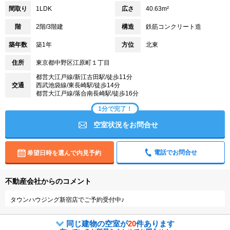
間取り
1LDK
広さ
40.63m²
階
2階/3階建
構造
鉄筋コンクリート造
築年数
築1年
方位
北東
住所
東京都中野区江原町１丁目
都営大江戸線/新江古田駅/徒歩11分
交通
西武池袋線/東長崎駅/徒歩14分
都営大江戸線/落合南長崎駅/徒歩16分
1分で完了！
空室状況をお問合せ
電話でお問合せ
希望日時を選んで内見予約
不動産会社からのコメント
タウンハウジング新宿店でご予約受付中♪
同じ建物の空室が
20
件あります