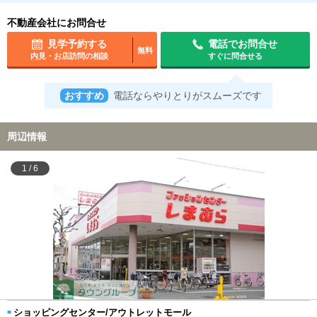
不動産会社にお問合せ
見学予約する
電話でお問合せ
無料
内見・お店訪問の相談
すぐに問合せる
おすすめ
電話ならやりとりがスムーズです
周辺情報
1
/
6
ショッピングセンター/アウトレットモール