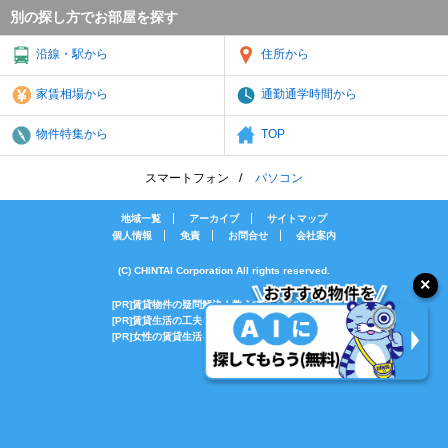
別の探し方でお部屋を探す
沿線・駅から
住所から
家賃相場から
通勤通学時間から
物件特集から
TOP
スマートフォン
パソコン
地域一覧
アーカイブ
サイトマップ
個人情報
免責
お問合せ
会社案内
(C) CHINTAI Corporation All rights reserved.
[PR]賃貸物件の疑問解決！教えてエイブルAGENT
[PR]賃貸生活の工夫を紹介！CHINTAI情報局
[PR]女性の賃貸生活を応援！Woman.CHINTAI