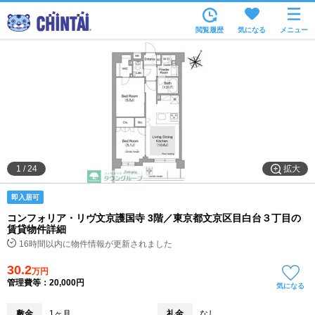
お部屋を探す
閲覧履歴
気になる
メニュー
沿線・駅から
住所から
家賃相場から
通勤通学時間から
物件特集から
拡大
1
/
24
不動産会社から
即入居可
TOP
コンフォリア・リヴ文京護国寺 3階／東京都文京区目白台３丁目の
賃貸物件詳細
16時間以内に物件情報が更新されました
30.2
万円
管理費等：20,000円
気になる
敷金
1ヶ月
礼金
なし