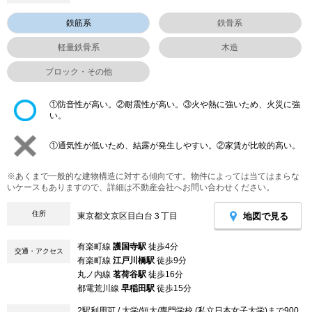
鉄筋系
鉄骨系
軽量鉄骨系
木造
ブロック・その他
①防音性が高い。②耐震性が高い。③火や熱に強いため、火災に強
い。
①通気性が低いため、結露が発生しやすい。②家賃が比較的高い。
※あくまで一般的な建物構造に対する傾向です。物件によっては当てはまらな
いケースもありますので、詳細は不動産会社へお問い合わせください。
住所
地図で見る
東京都文京区目白台３丁目
有楽町線
護国寺駅
徒歩4分
交通・アクセス
有楽町線
江戸川橋駅
徒歩9分
丸ノ内線
茗荷谷駅
徒歩16分
都電荒川線
早稲田駅
徒歩15分
2駅利用可 / 大学/短大/専門学校 (私立日本女子大学)まで900