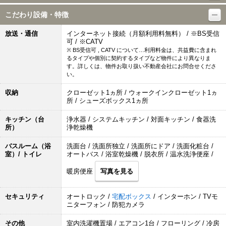
こだわり設備・特徴
放送・通信
インターネット接続（月額利用料無料） / ※BS受信
可 / ※CATV
※ BS受信可 , CATV について…利用料金は、共益費に含まれ
るタイプや個別に契約するタイプなど物件により異なりま
す。詳しくは、物件お取り扱い不動産会社にお問合せくださ
い。
収納
クローゼット1ヵ所 / ウォークインクローゼット1ヵ
所 / シューズボックス1ヵ所
キッチン（台
浄水器 / システムキッチン / 対面キッチン / 食器洗
所）
浄乾燥機
バスルーム（浴
洗面台 / 洗面所独立 / 洗面所にドア / 洗面化粧台 /
室）/ トイレ
オートバス / 浴室乾燥機 / 脱衣所 / 温水洗浄便座 /
暖房便座
写真を見る
セキュリティ
オートロック /
宅配ボックス
/ インターホン / TVモ
ニターフォン / 防犯カメラ
その他
室内洗濯機置場 / エアコン1台 / フローリング / 冷房