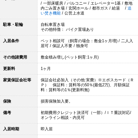
/ 一部床暖房 / バルコニー / エレベーター1基 / 敷地
内ごみ置き場 / 玄関ホール / 都市ガス / 給湯 /
追
い焚き機能
/ 公営上水道
駐車・駐輪
自転車置き場
その他特徴： バイク置場あり
入居条件
ペット相談可 （飼育の場合：敷金1ヶ月増) / 二人入
居可 / 保証人不要 / 独身可
その他諸費用
敷金積み増し(ペット飼育:1ヶ月)
更新料
1ヶ月
家賃保証会社等
保証会社必加入（その他:実費）※エポスカード（Ｒ
Ｐ） 保証料：賃料等の50％(最低2万)、月額保証
料：賃料等の1％(更新料無)
保険
損害保険加入要。
備考
初期費用クレジット決済可（一部）/ＩＴ重説対応/
オンライン相談・内見可
入居時期
即入居