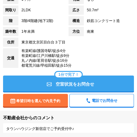
間取り
2LDK
広さ
50.7m²
階
3階/4階建(地下1階)
構造
鉄筋コンクリート造
築年数
1年未満
方位
南東
住所
東京都文京区目白台３丁目
有楽町線/護国寺駅/徒歩4分
有楽町線/江戸川橋駅/徒歩9分
交通
丸ノ内線/茗荷谷駅/徒歩16分
都電荒川線/早稲田駅/徒歩15分
1分で完了！
空室状況をお問合せ
電話でお問合せ
希望日時を選んで内見予約
不動産会社からのコメント
タウンハウジング新宿店でご予約受付中♪