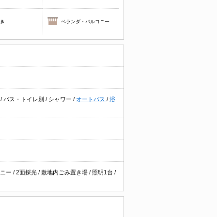
焚き
ベランダ・バルコニー
台
/
バス・トイレ別
/
シャワー
/
オートバス
/
浴
コニー
/
2面採光
/
敷地内ごみ置き場
/
照明1台
/