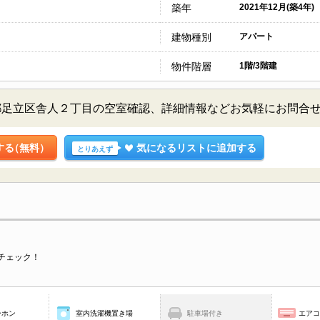
築年
2021年12月(築4年)
建物種別
アパート
物件階層
1階/3階建
都足立区舎人２丁目の空室確認、詳細情報などお気軽にお問合
する
（無料）
気になるリストに追加する
とりあえず
チェック！
ーホン
室内洗濯機置き場
駐車場付き
エア