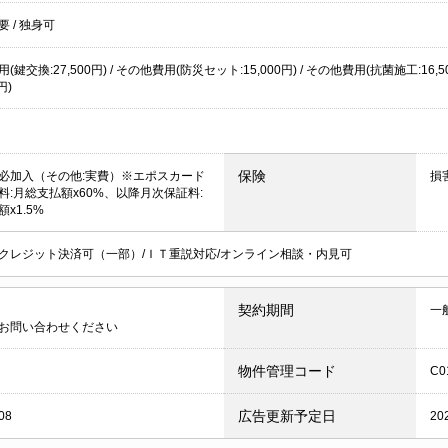
不要
/
独身可
(鍵交換:27,500円) / その他費用(防災セット:15,000円) / その他費用(抗菌施工:1
円)
保険
必加入（その他:実費）※エポスカード
損
料:月総支払額x60%、以降月次保証料:
x1.5%
クレジット決済可（一部）/ＩＴ重説対応/オンライン相談・内見可
契約期間
一
お問い合わせください
物件管理コード
C0
広告更新予定日
08
20