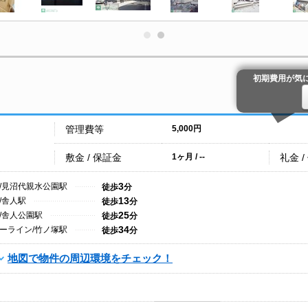
初期費用が気
管理費等
5,000円
敷金 / 保証金
礼金 /
1ヶ月 / --
3
/見沼代親水公園駅
徒歩
分
13
/舎人駅
徒歩
分
25
/舎人公園駅
徒歩
分
34
ーライン/竹ノ塚駅
徒歩
分
地図で物件の周辺環境をチェック！