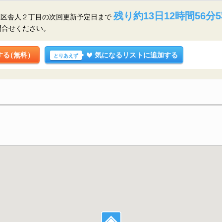
残り約13日12時間56分
立区舎人２丁目の
次回更新予定日まで
問合せください。
する
（無料）
気になるリストに追加する
とりあえず