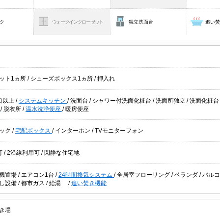
ク
ウォークインクローゼット
独立洗面台
追い
ット1ヵ所
/
シューズボックス1ヵ所
/
押入れ
口以上
/
システムキッチン
/
洗面台
/
シャワー付洗面化粧台
/
洗面所独立
/
洗面化粧
機
/
脱衣所
/
温水洗浄便座
/
暖房便座
ック
/
宅配ボックス
/
インターホン
/
TVモニターフォン
可
/
2沿線利用可
/
閑静な住宅地
機置場
/
エアコン1台
/
24時間換気システム
/
全居室フローリング
/
ベランダ
/
バル
し設備
/
都市ガス
/
給湯
/
追い焚き機能
き場