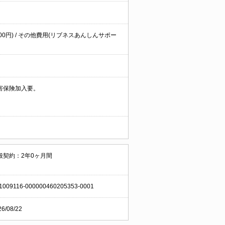
6,500円) / その他費用(リブネスあんしんサポー
害保険加入要。
般契約：2年0ヶ月間
1009116-000000460205353-0001
26/08/22