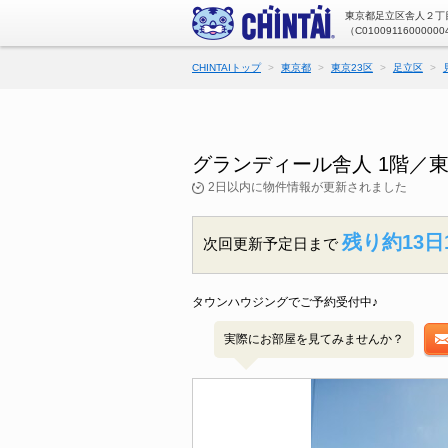
東京都足立区舎人２丁目
（C01009116000000
CHINTAIトップ
東京都
東京23区
足立区
グランディール舎人 1階／
2日以内に物件情報が更新されました
残り約13日
次回更新予定日まで
タウンハウジングでご予約受付中♪
実際にお部屋を見てみませんか？