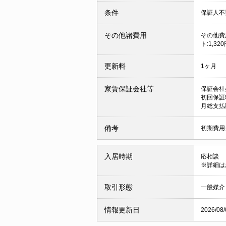
条件
保証人
その他諸費用
その他費用
ト:1,320
更新料
1ヶ月
家賃保証会社等
保証会社
初回保証
月総支払額
備考
初期費用
入居時期
応相談
※詳細は
取引形態
一般媒介
情報更新日
2026/08/