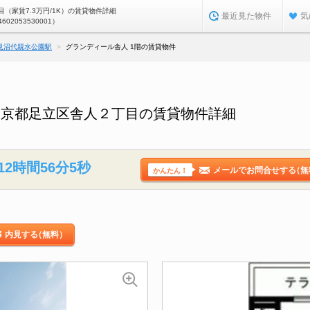
（家賃7.3万円/1K）の賃貸物件詳細
最近見た物件
気
4602053530001）
見沼代親水公園駅
グランディール舎人 1階の賃貸物件
東京都足立区舎人２丁目の賃貸物件詳細
12時間56分4秒
メールでお問合せする
（無
かんたん！
内見する
（無料）