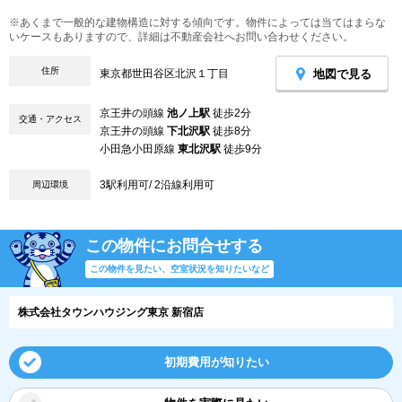
※あくまで一般的な建物構造に対する傾向です。物件によっては当てはまらな
いケースもありますので、詳細は不動産会社へお問い合わせください。
住所
地図で見る
東京都世田谷区北沢１丁目
京王井の頭線
池ノ上駅
徒歩2分
交通・アクセス
京王井の頭線
下北沢駅
徒歩8分
小田急小田原線
東北沢駅
徒歩9分
3駅利用可/ 2沿線利用可
周辺環境
この物件にお問合せする
この物件を見たい、空室状況を知りたいなど
株式会社タウンハウジング東京 新宿店
初期費用が知りたい