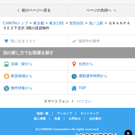
前のページへ戻る
ページの先頭へ
CHINTAIトップ
東京都
東京23区
世田谷区
池ノ上駅
ＧＲＡＮＰＡ
ＳＥＯ下北沢 3階の賃貸物件
気になるリスト
保存中の条件
別の探し方でお部屋を探す
沿線・駅から
住所から
家賃相場から
通勤通学時間から
物件特集から
TOP
スマートフォン
パソコン
地域一覧
アーカイブ
サイトマップ
個人情報
免責
お問合せ
会社案内
(C) CHINTAI Corporation All rights reserved.