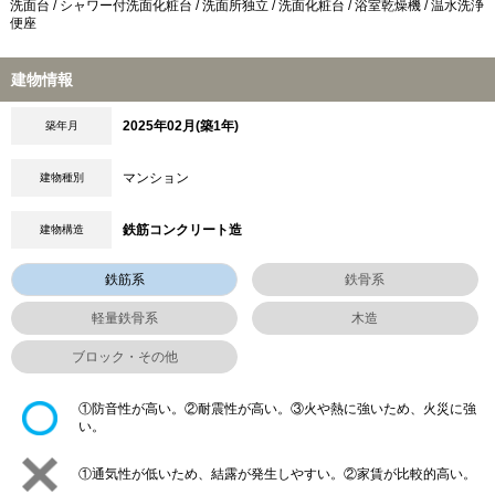
洗面台 / シャワー付洗面化粧台 / 洗面所独立 / 洗面化粧台 / 浴室乾燥機 / 温水洗浄
便座
建物情報
2025年02月(築1年)
築年月
マンション
建物種別
鉄筋コンクリート造
建物構造
鉄筋系
鉄骨系
軽量鉄骨系
木造
ブロック・その他
①防音性が高い。②耐震性が高い。③火や熱に強いため、火災に強
い。
①通気性が低いため、結露が発生しやすい。②家賃が比較的高い。