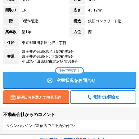
間取り
1R
広さ
43.12m²
階
3階/4階建
構造
鉄筋コンクリート造
築年数
築1年
方位
西
住所
東京都世田谷区北沢１丁目
京王井の頭線/池ノ上駅/徒歩2分
交通
京王井の頭線/下北沢駅/徒歩8分
小田急小田原線/東北沢駅/徒歩9分
1分で完了！
空室状況をお問合せ
電話でお問合せ
希望日時を選んで内見予約
不動産会社からのコメント
タウンハウジング新宿店でご予約受付中♪