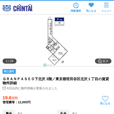
お部屋を探す
閲覧履歴
気になる
メニュー
沿線・駅から
住所から
家賃相場から
通勤通学時間から
物件特集から
拡大
1
/
26
不動産会社から
即入居可
TOP
ＧＲＡＮＰＡＳＥＯ下北沢 3階／東京都世田谷区北沢１丁目の賃貸
物件詳細
6日以内に物件情報が更新されました
19.6
万円
管理費等：12,000円
気になる
敷金
なし
礼金
なし