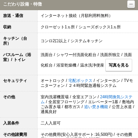
こだわり設備・特徴
放送・通信
インターネット接続（月額利用料無料）
収納
クローゼット1ヵ所 / シューズボックス1ヵ所
キッチン（台
コンロ2口以上 / システムキッチン
所）
バスルーム（浴
洗面台 / シャワー付洗面化粧台 / 洗面所独立 / 洗面
室）/ トイレ
化粧台 / 浴室乾燥機 / 温水洗浄便座
写真を見る
セキュリティ
オートロック /
宅配ボックス
/ インターホン / TVモ
ニターフォン / ２４時間緊急通報システム
その他
室内洗濯機置場 / 全室エアコン /
24時間換気システ
ム
/ 全居室フローリング / エレベーター1基 / 敷地内
ごみ置き場 / 都市ガス /
追い焚き機能
/ 公営上水道 /
通風良好
入居条件
二人入居可
その他諸費用
その他費用(安心入居サポート:16,500円) / その他費