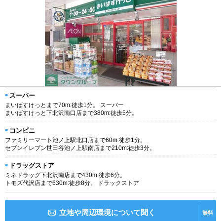
スーパー
まいばすけっとまで70m:徒歩1分。 スーパー
まいばすけっと下北沢南口店まで380m:徒歩5分。
コンビニ
ファミリーマート池ノ上駅北口店まで60m:徒歩1分。
セブンイレブン世田谷池ノ上駅南店まで210m:徒歩3分。
ドラッグストア
ミネドラッグ下北沢南店まで430m:徒歩6分。
トモズ代沢店まで630m:徒歩8分。 ドラックストア
立地や周辺環境について聞く
無料