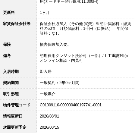
用(カードキー発行費用:11,000円)
更新料
1ヶ月
家賃保証会社等
保証会社必加入（その他:実費）※初回保証料：総賃
料の50％ 月額保証料：1千円（口振込） 年間保
証料：なし
保険
損害保険加入要。
備考
初期費用クレジット決済可（一部）/ＩＴ重説対応/
オンライン相談・内見可
入居時期
即入居
契約期間
一般契約：2年0ヶ月間
取引形態
一般媒介
物件管理コード
C01009116-000000460197741-0001
情報更新日
2026/08/01
次回更新予定
2026/08/15