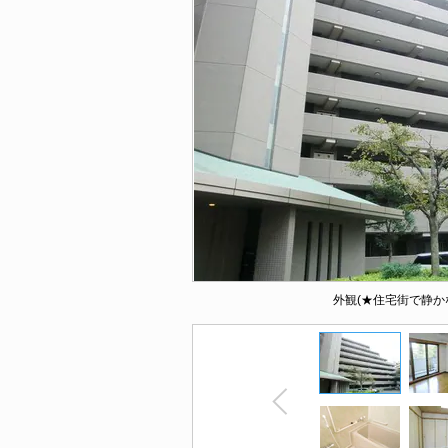
外観(★住宅街で静か