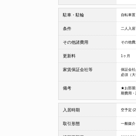
駐車・駐輪
自転車置
条件
二人入
その他諸費用
その他費用
更新料
1ヶ月
家賃保証会社等
保証会社
必須（大
備考
★お部屋
期費用・
入居時期
空予定 (
取引形態
一般媒介