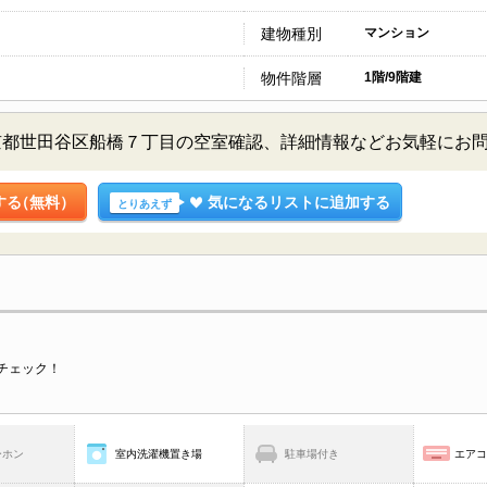
建物種別
マンション
物件階層
1階/9階建
京都世田谷区船橋７丁目の空室確認、詳細情報などお気軽にお
する
（無料）
気になるリストに追加する
とりあえず
チェック！
ーホン
室内洗濯機置き場
駐車場付き
エア