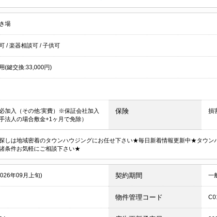
き場
居可
/
楽器相談可
/
子供可
(鍵交換:33,000円)
保険
必加入（その他:実費）※保証会社加入
損
手法人の場合敷金+1ヶ月で免除）
探しは地域密着のタウンハウジングにお任せ下さい★毎日新着情報更新中★タウン
諸条件お気軽にご相談下さい★
契約期間
2026年09月上旬)
一
物件管理コード
C0