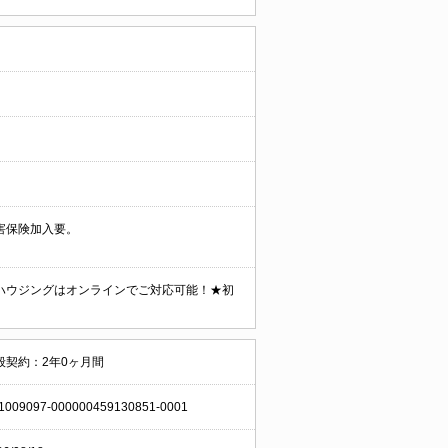
害保険加入要。
ハウジングはオンラインでご対応可能！★初
般契約：2年0ヶ月間
1009097-000000459130851-0001