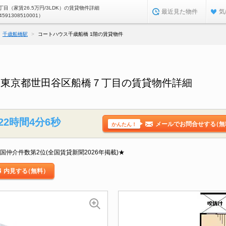
目（家賃26.5万円/3LDK）の賃貸物件詳細
最近見た物件
気
4591308510001）
千歳船橋駅
コートハウス千歳船橋 1階の賃貸物件
／東京都世田谷区船橋７丁目の賃貸物件詳細
22時間4分5秒
メールでお問合せする
（無
かんたん！
国仲介件数第2位(全国賃貸新聞2026年掲載)★
内見する
（無料）