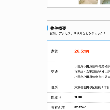
物件概要
家賃、アクセス、間取りなどをチェック！
26.5
家賃
万円
小田急小田原線/千歳船橋
交通
京王線・京王新線/八幡山
小田急小田原線/祖師ヶ谷
住所
東京都世田谷区船橋７丁目
間取り
3LDK
専有面積
82.42m²