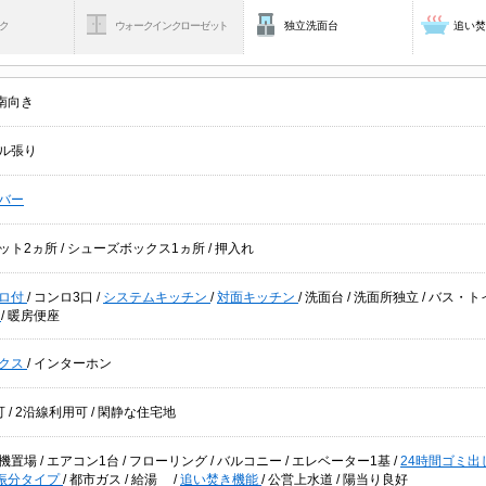
ク
ウォークインクローゼット
独立洗面台
追い
南向き
ル張り
バー
ット2ヵ所
/
シューズボックス1ヵ所
/
押入れ
ロ付
/
コンロ3口
/
システムキッチン
/
対面キッチン
/
洗面台
/
洗面所独立
/
バス・ト
座
/
暖房便座
クス
/
インターホン
可
/
2沿線利用可
/
閑静な住宅地
機置場
/
エアコン1台
/
フローリング
/
バルコニー
/
エレベーター1基
/
24時間ゴミ出
振分タイプ
/
都市ガス
/
給湯
/
追い焚き機能
/
公営上水道
/
陽当り良好