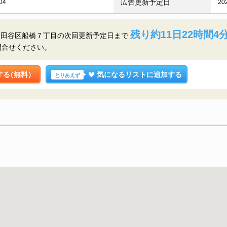
広告更新予定日
04
20
残り約11日22時間4
世田谷区船橋７丁目の
次回更新予定日まで
問合せください。
する
（無料）
気になるリストに追加する
とりあえず