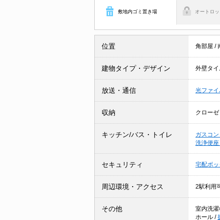
敷地内ゴミ置き場
オートロッ
位置
角部屋
/
建物タイプ・デザイン
外壁タイ
放送・通信
光ファイ
収納
クローゼ
キッチン/バス・トイレ
ガスコン
洗浄便
セキュリティ
宅配ボッ
周辺環境・アクセス
2駅利用
その他
室内洗濯
ホール
/