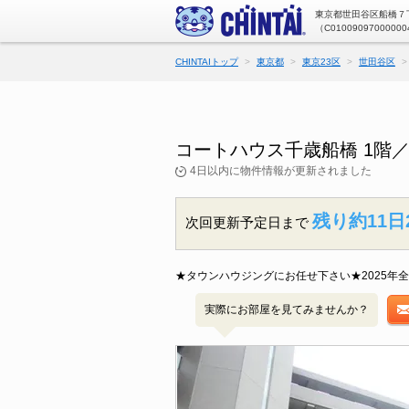
東京都世田谷区船橋７丁
（C01009097000000
CHINTAIトップ
東京都
東京23区
世田谷区
コートハウス千歳船橋 1階
4日以内に物件情報が更新されました
残り約11日
次回更新予定日まで
★タウンハウジングにお任せ下さい★2025年全
実際にお部屋を見てみませんか？