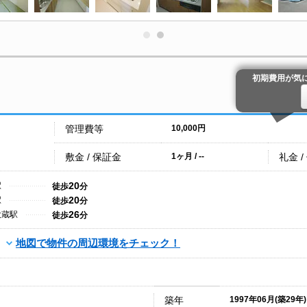
初期費用が気
管理費等
10,000円
敷金 / 保証金
礼金 /
1ヶ月 / --
20
駅
徒歩
分
20
駅
徒歩
分
26
大蔵駅
徒歩
分
地図で物件の周辺環境をチェック！
築年
1997年06月(築29年)