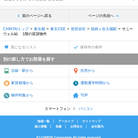
前のページへ戻る
ページの先頭へ
CHINTAIトップ
東京都
東京23区
世田谷区
祖師ヶ谷大蔵駅
サニー
ウェル砧 1階の賃貸物件
気になるリスト
保存中の条件
別の探し方でお部屋を探す
沿線・駅から
住所から
家賃相場から
通勤通学時間から
物件特集から
TOP
スマートフォン
パソコン
地域一覧
アーカイブ
サイトマップ
個人情報
免責
お問合せ
会社案内
(C) CHINTAI Corporation All rights reserved.