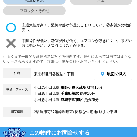
ブロック・その他
①通気性が高く、湿気や熱が部屋にこもりにくい。②家賃が比較的
安い。
①防音性が低い。②気密性が低く、エアコンが効きにくい。③火や
熱に弱いため、火災時にリスクがある。
※あくまで一般的な建物構造に対する傾向です。物件によっては当てはまらな
いケースもありますので、詳細は不動産会社へお問い合わせください。
住所
地図で見る
東京都世田谷区砧１丁目
小田急小田原線
祖師ヶ谷大蔵駅
徒歩15分
交通・アクセス
小田急小田原線
千歳船橋駅
徒歩15分
小田急小田原線
成城学園前駅
徒歩20分
2駅利用可/ 2沿線利用可/ 閑静な住宅地/ 駅まで平坦
周辺環境
この物件にお問合せする