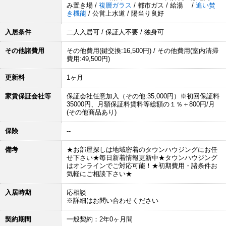
み置き場 /
複層ガラス
/ 都市ガス / 給湯 /
追い焚
き機能
/ 公営上水道 / 陽当り良好
入居条件
二人入居可 / 保証人不要 / 独身可
その他諸費用
その他費用(鍵交換:16,500円) / その他費用(室内清掃
費用:49,500円)
更新料
1ヶ月
家賃保証会社等
保証会社任意加入（その他:35,000円）※初回保証料
35000円、月額保証料賃料等総額の１％＋800円/月
(その他商品あり)
保険
--
備考
★お部屋探しは地域密着のタウンハウジングにお任
せ下さい★毎日新着情報更新中★タウンハウジング
はオンラインでご対応可能！★初期費用・諸条件お
気軽にご相談下さい★
入居時期
応相談
※詳細はお問い合わせください
契約期間
一般契約：2年0ヶ月間