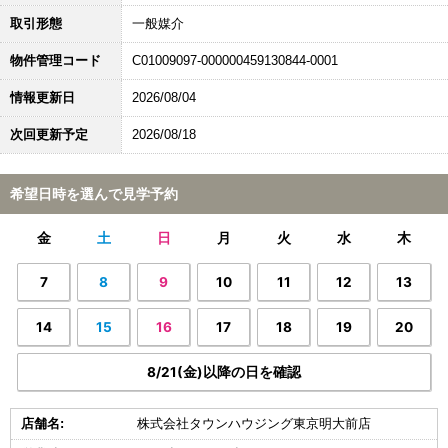
取引形態
一般媒介
物件管理コード
C01009097-000000459130844-0001
情報更新日
2026/08/04
次回更新予定
2026/08/18
希望日時を選んで見学予約
金
土
日
月
火
水
木
7
8
9
10
11
12
13
14
15
16
17
18
19
20
8/21(金)以降の日を確認
店舗名:
株式会社タウンハウジング東京明大前店