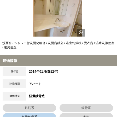
洗面台 / シャワー付洗面化粧台 / 洗面所独立 / 浴室乾燥機 / 脱衣所 / 温水洗浄便座
/ 暖房便座
建物情報
2014年01月(築12年)
築年月
アパート
建物種別
軽量鉄骨造
建物構造
鉄筋系
鉄骨系
軽量鉄骨系
木造