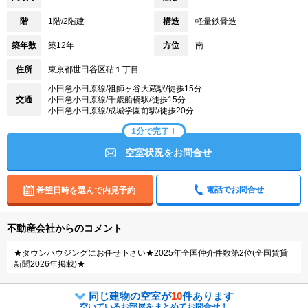
階
1階/2階建
構造
軽量鉄骨造
築年数
築12年
方位
南
住所
東京都世田谷区砧１丁目
小田急小田原線/祖師ヶ谷大蔵駅/徒歩15分
交通
小田急小田原線/千歳船橋駅/徒歩15分
小田急小田原線/成城学園前駅/徒歩20分
1分で完了！
空室状況をお問合せ
電話でお問合せ
希望日時を選んで内見予約
不動産会社からのコメント
★タウンハウジングにお任せ下さい★2025年全国仲介件数第2位(全国賃貸
新聞2026年掲載)★
同じ建物の空室が
10
件あります
空いているお部屋をまとめてお問合せ！