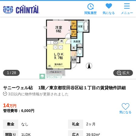
お部屋を探す
閲覧履歴
気になる
メニュー
沿線・駅から
住所から
家賃相場から
通勤通学時間から
物件特集から
拡大
1
/
28
不動産会社から
サニーウェル砧 1階／東京都世田谷区砧１丁目の賃貸物件詳細
TOP
3日以内に物件情報が更新されました
14
万円
管理費等：6,000円
気になる
敷金
なし
礼金
2ヶ月
間取り
1LDK
広さ
39.92m²