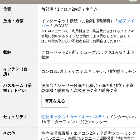
位置
角部屋 / 1フロア2住居 / 南向き
放送・通信
インターネット接続（月額利用料無料） /
光ファイ
バー
/ ※CATV
※ CATV について…利用料金は、共益費に含まれるタイプや
個別に契約するタイプなど物件により異なります。詳しく
は、物件お取り扱い不動産会社にお問合せください。
収納
クローゼット2ヵ所 / シューズボックス1ヵ所 / 床下
収納
キッチン（台
コンロ2口以上 / システムキッチン / 独立型キッチン
所）
バスルーム（浴
洗面台 / シャワー付洗面化粧台 / 洗面所独立 / 浴室
室）/ トイレ
乾燥機 / 脱衣所 / 温水洗浄便座 / 暖房便座
写真を見る
セキュリティ
宅配ボックス
/
カードキーシステム
/ インターホン /
TVモニターフォン / 防犯シャッター
その他
室内洗濯機置場 / エアコン2台 / 全居室フローリング
/ バルコニー / 南面バルコニー / 2面採光 / 敷地内ご