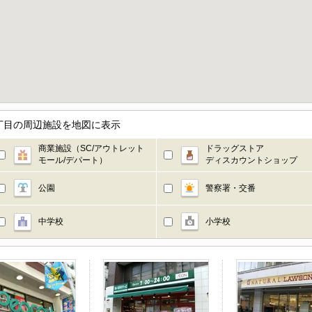
丁目の周辺施設を地図に表示
商業施設（SC/アウトレット
ドラッグストア
モール/デパート）
ディスカウントショップ
公園
警察署・交番
中学校
小学校