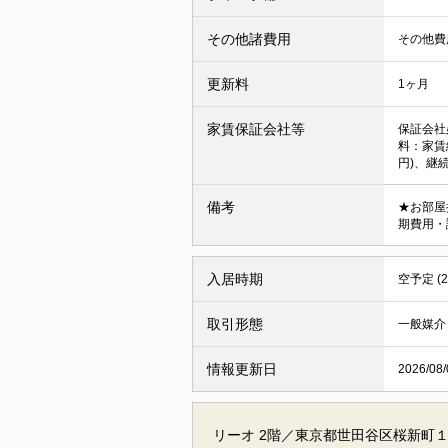
その他諸費用
その他費用
更新料
1ヶ月
家賃保証会社等
保証会社
料：家賃総
円)、継続
備考
★お部屋
期費用・
入居時期
空予定 (
取引形態
一般媒介
情報更新日
2026/08/
リーオ 2階／東京都世田谷区桜新町