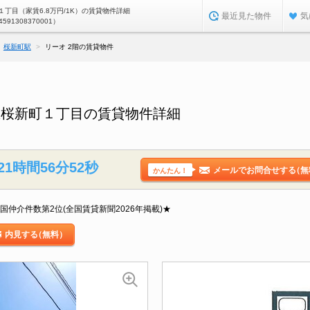
丁目（家賃6.8万円/1K）の賃貸物件詳細
最近見た物件
気
4591308370001）
桜新町駅
リーオ 2階の賃貸物件
区桜新町１丁目の賃貸物件詳細
21時間56分51秒
メールでお問合せする
（無
かんたん！
国仲介件数第2位(全国賃貸新聞2026年掲載)★
内見する
（無料）