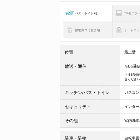
バス・トイレ別
TVモニタ
敷地内ゴミ置き場
オートロッ
位置
最上階
放送・通信
※BS受
※ BS受
せください
キッチン/バス・トイレ
ガスコン
セキュリティ
インター
その他
室内洗濯
駐車・駐輪
自転車置