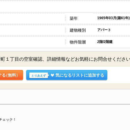
築年
1965年03月(築61年)
建物種別
アパート
物件階層
2階/2階建
新町１丁目の空室確認、詳細情報などお気軽にお問合せくださ
する
（無料）
気になるリストに追加する
とりあえず
チェック！