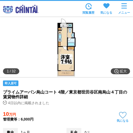
お部屋を探す
閲覧履歴
気になる
メニュー
沿線・駅から
住所から
家賃相場から
通勤通学時間から
物件特集から
拡大
1
/
32
不動産会社から
即入居可
TOP
プライムアーバン烏山コート 4階／東京都世田谷区南烏山４丁目の
賃貸物件詳細
4日以内に掲載されました
10
万円
管理費等：6,000円
気になる
敷金
1ヶ月
礼金
なし