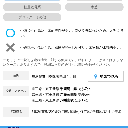
軽量鉄骨系
木造
ブロック・その他
①防音性が高い。②耐震性が高い。③火や熱に強いため、火災に強
い。
①通気性が低いため、結露が発生しやすい。②家賃が比較的高い。
※あくまで一般的な建物構造に対する傾向です。物件によっては当てはまらな
いケースもありますので、詳細は不動産会社へお問い合わせください。
住所
地図で見る
東京都世田谷区南烏山４丁目
京王線・京王新線
千歳烏山駅
徒歩7分
交通・アクセス
京王線・京王新線
芦花公園駅
徒歩5分
京王線・京王新線
八幡山駅
徒歩17分
3駅利用可/ 2沿線利用可/ 閑静な住宅地/ 平坦地/ 駅まで平坦
周辺環境