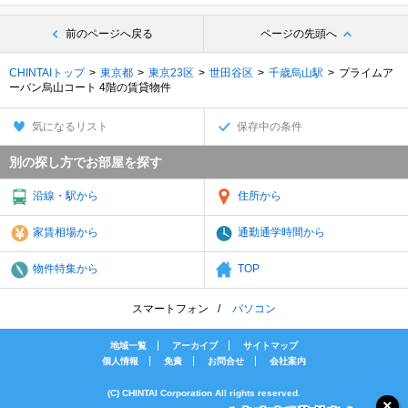
前のページへ戻る
ページの先頭へ
CHINTAIトップ
東京都
東京23区
世田谷区
千歳烏山駅
プライムア
ーバン烏山コート 4階の賃貸物件
気になるリスト
保存中の条件
別の探し方でお部屋を探す
沿線・駅から
住所から
家賃相場から
通勤通学時間から
物件特集から
TOP
スマートフォン
パソコン
地域一覧
アーカイブ
サイトマップ
個人情報
免責
お問合せ
会社案内
(C) CHINTAI Corporation All rights reserved.