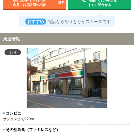
無料
内見・お店訪問の相談
すぐに問合せる
おすすめ
電話ならやりとりがスムーズです
周辺情報
1
/
4
コンビニ
サンクスまで220m
その他飲食（ファミレスなど）