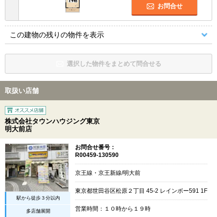
お問合せ
この建物の残りの物件を表示
選択した物件をまとめて問合せる
取扱い店舗
株式会社タウンハウジング東京
明大前店
お問合せ番号：
R00459-130590
京王線・京王新線/明大前
東京都世田谷区松原２丁目 45-2 レインボー591 1F
駅から徒歩３分以内
営業時間：１０時から１９時
多店舗展開