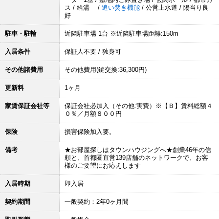
ス / 給湯 /
追い焚き機能
/ 公営上水道 / 陽当り良
好
駐車・駐輪
近隣駐車場 1台 ※近隣駐車場距離:150m
入居条件
保証人不要 / 独身可
その他諸費用
その他費用(鍵交換:36,300円)
更新料
1ヶ月
家賃保証会社等
保証会社必加入（その他:実費）※【Ｂ】賃料総額４
０％／月額８００円
保険
損害保険加入要。
備考
★お部屋探しはタウンハウジングへ★創業46年の信
頼と、首都圏直営139店舗のネットワークで、お客
様のご要望にお応えします
入居時期
即入居
契約期間
一般契約：2年0ヶ月間