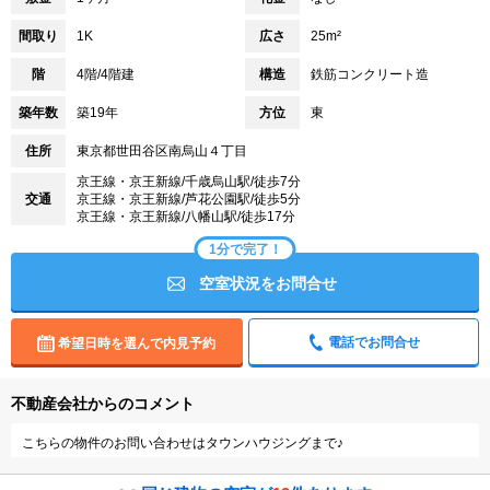
間取り
1K
広さ
25m²
階
4階/4階建
構造
鉄筋コンクリート造
築年数
築19年
方位
東
住所
東京都世田谷区南烏山４丁目
京王線・京王新線/千歳烏山駅/徒歩7分
交通
京王線・京王新線/芦花公園駅/徒歩5分
京王線・京王新線/八幡山駅/徒歩17分
1分で完了！
空室状況をお問合せ
電話でお問合せ
希望日時を選んで内見予約
不動産会社からのコメント
こちらの物件のお問い合わせはタウンハウジングまで♪