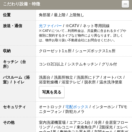
こだわり設備・特徴
位置
角部屋 / 最上階 / 上階無し
放送・通信
光ファイバー
/ ※CATV / ネット専用回線
※ CATV について…利用料金は、共益費に含まれるタイプや
個別に契約するタイプなど物件により異なります。詳しく
は、物件お取り扱い不動産会社にお問合せください。
収納
クローゼット1ヵ所 / シューズボックス1ヵ所
キッチン（台
コンロ2口以上 / システムキッチン / グリル付
所）
バスルーム（浴
洗面台 / 洗面所独立 / 洗面所にドア / オートバス /
室）/ トイレ
浴室乾燥機 / 浴室テレビ / 脱衣所 / 温水洗浄便座
写真を見る
セキュリティ
オートロック /
宅配ボックス
/ インターホン / TVモ
ニターフォン / 防犯カメラ
その他
室内洗濯機置場 / エアコン1台 / 冷房 / 全居室フロー
リング / バルコニー / 東南角住戸 / 2面採光 / エレベ
ーター1基 / 敷地内ごみ置き場 / 玄関ホール / 都市ガ