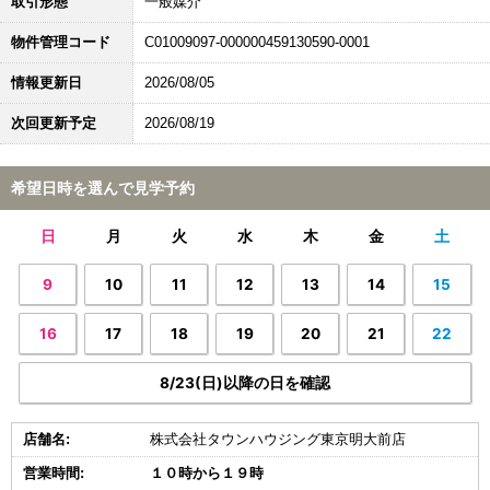
取引形態
一般媒介
物件管理コード
C01009097-000000459130590-0001
情報更新日
2026/08/05
次回更新予定
2026/08/19
希望日時を選んで見学予約
日
月
火
水
木
金
土
9
10
11
12
13
14
15
16
17
18
19
20
21
22
8/23(日)以降の日を確認
店舗名:
株式会社タウンハウジング東京明大前店
営業時間:
１０時から１９時