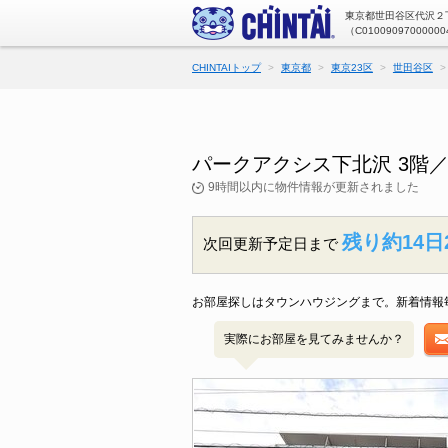
東京都世田谷区代沢２丁
（C01009097000000
CHINTAIトップ
東京都
東京23区
世田谷区
パークアクシス下北沢 3階
9時間以内に物件情報が更新されました
残り約14日
次回更新予定日まで
お部屋探しはタウンハウジングまで。新着情報
実際にお部屋を見てみませんか？