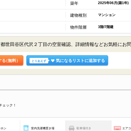
築年
2025年06月(築1年)
建物種別
マンション
物件階層
3階/7階建
京都世田谷区代沢２丁目の空室確認、詳細情報などお気軽にお
する
（無料）
気になるリストに追加する
とりあえず
チェック！
ーホン
室内洗濯機置き場
駐車場付き
エア