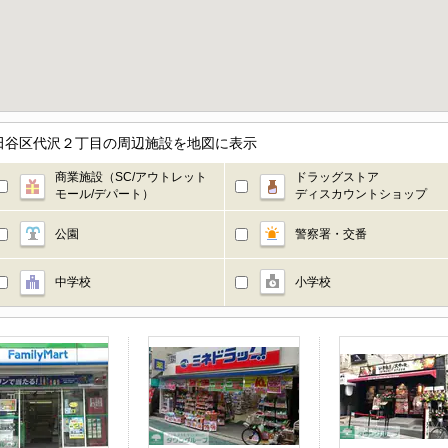
田谷区代沢２丁目の周辺施設を地図に表示
商業施設（SC/アウトレット
ドラッグストア
モール/デパート）
ディスカウントショップ
公園
警察署・交番
中学校
小学校