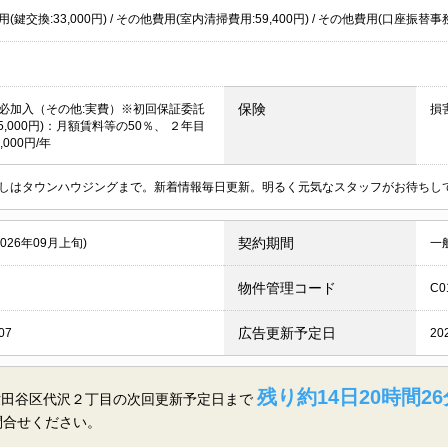
(鍵交換:33,000円) / その他費用(室内清掃費用:59,400円) / その他費用(口座振替事
保険
必加入（その他:実費）※初回保証委託
損
5,000円)：月額賃料等の50％、 ２年目
,000円/年
しはタウンハウジングまで。新着情報毎日更新。明るく元気なスタッフがお待ちし
契約期間
2026年09月上旬)
一
物件管理コード
C0
広告更新予定日
07
20
残り約14日20時間26
世田谷区代沢２丁目の
次回更新予定日まで
問合せください。