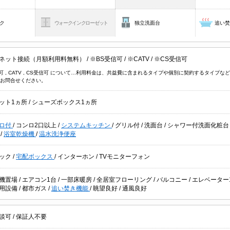
ク
ウォークインクローゼット
独立洗面台
追い
ネット接続（月額利用料無料）
/
※BS受信可
/
※CATV
/
※CS受信可
信可 , CATV , CS受信可 について…利用料金は、共益費に含まれるタイプや個別に契約するタイ
お問合せください。
ット1ヵ所
/
シューズボックス1ヵ所
ロ付
/
コンロ2口以上
/
システムキッチン
/
グリル付
/
洗面台
/
シャワー付洗面化粧
ー
/
浴室乾燥機
/
温水洗浄便座
ック
/
宅配ボックス
/
インターホン
/
TVモニターフォン
機置場
/
エアコン1台
/
一部床暖房
/
全居室フローリング
/
バルコニー
/
エレベーター
用設備
/
都市ガス
/
追い焚き機能
/
眺望良好
/
通風良好
談可
/
保証人不要