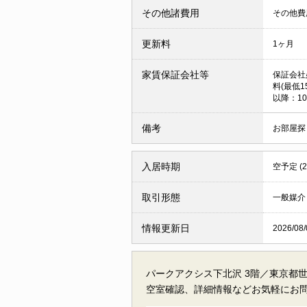
その他諸費用
その他費用
更新料
1ヶ月
家賃保証会社等
保証会社
料(最低1
以降：10
備考
お部屋探
入居時期
空予定 (
取引形態
一般媒介
情報更新日
2026/08/
パークアクシス下北沢 3階／東京都
空室確認、詳細情報などお気軽にお