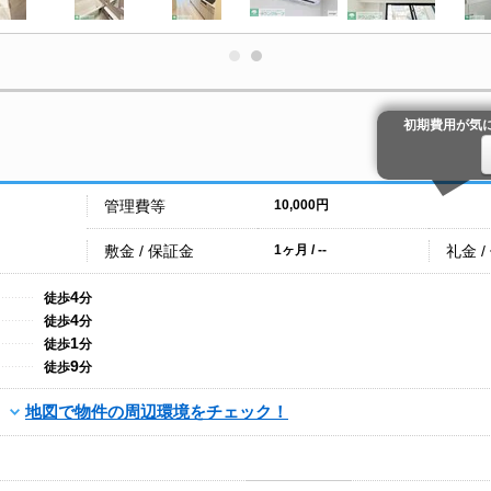
初期費用が気
管理費等
10,000円
敷金 / 保証金
礼金 /
1ヶ月 / --
4
徒歩
分
4
徒歩
分
1
徒歩
分
9
徒歩
分
地図で物件の周辺環境をチェック！