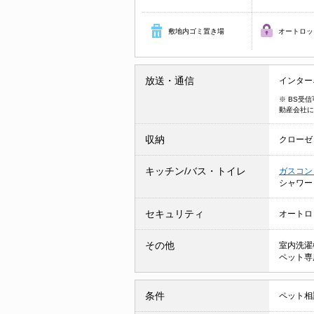
敷地内ゴミ置き場
オートロッ
放送・通信
インター
※ BS受
動産会社に
収納
クローゼ
キッチン/バス・トイレ
ガスコン
シャワ
セキュリティ
オートロ
その他
室内洗濯
ペット専
条件
ペット相