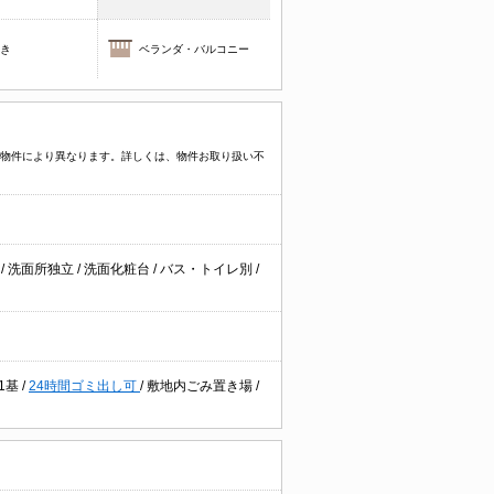
焚き
ベランダ・バルコニー
プなど物件により異なります。詳しくは、物件お取り扱い不
台
/
洗面所独立
/
洗面化粧台
/
バス・トイレ別
/
1基
/
24時間ゴミ出し可
/
敷地内ごみ置き場
/