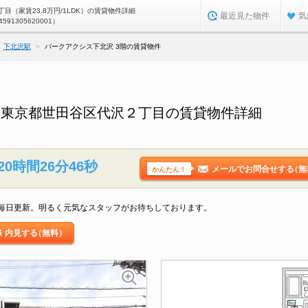
目（家賃23.8万円/1LDK）の賃貸物件詳細
最近見た物件
気
4591305620001）
下北沢駅
パークアクシス下北沢 3階の賃貸物件
／東京都世田谷区代沢２丁目の賃貸物件詳細
20時間26分45秒
メールでお問合せする
（無
かんたん！
毎日更新。明るく元気なスタッフがお待ちしております。
内見する
（無料）