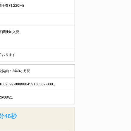
務手数料:220円)
害保険加入要。
ております
般契約：2年0ヶ月間
1009097-000000459130562-0001
26/08/21
分45秒