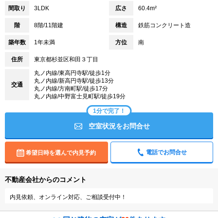
間取り
3LDK
広さ
60.4m²
階
8階/11階建
構造
鉄筋コンクリート造
築年数
1年未満
方位
南
住所
東京都杉並区和田３丁目
丸ノ内線/東高円寺駅/徒歩1分
丸ノ内線/新高円寺駅/徒歩13分
交通
丸ノ内線/方南町駅/徒歩17分
丸ノ内線/中野富士見町駅/徒歩19分
1分で完了！
空室状況をお問合せ
電話でお問合せ
希望日時を選んで内見予約
不動産会社からのコメント
内見依頼、オンライン対応、ご相談受付中！