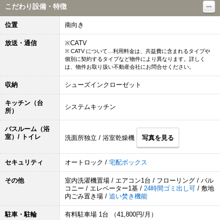
こだわり設備・特徴
位置
南向き
放送・通信
※CATV
※ CATV について…利用料金は、共益費に含まれるタイプや
個別に契約するタイプなど物件により異なります。詳しく
は、物件お取り扱い不動産会社にお問合せください。
収納
シューズインクローゼット
キッチン（台
システムキッチン
所）
バスルーム（浴
室）/ トイレ
洗面所独立 / 浴室乾燥機
写真を見る
セキュリティ
オートロック /
宅配ボックス
その他
室内洗濯機置場 / エアコン1台 / フローリング / バル
コニー / エレベーター1基 /
24時間ゴミ出し可
/ 敷地
内ごみ置き場 /
追い焚き機能
駐車・駐輪
有料駐車場 1台 （41,800円/月）