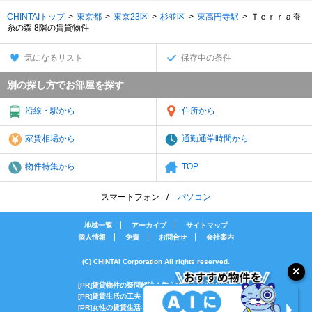
CHINTAIトップ
東京都
東京23区
杉並区
東高円寺駅
Ｔｅｒｒａ蚕
糸の森 8階の賃貸物件
気になるリスト
保存中の条件
別の探し方でお部屋を探す
沿線・駅から
住所から
家賃相場から
通勤通学時間から
物件特集から
TOP
スマートフォン
パソコン
地域一覧
アーカイブ
サイトマップ
個人情報
免責
お問合せ
会社案内
(C) CHINTAI Corporation All rights reserved.
[PR]賃貸物件の疑問解決！教えてエイブルAGENT
[PR]賃貸生活の工夫を紹介！CHINTAI情報局
[PR]女性の賃貸生活を応援！Woman.CHINTAI