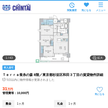
お部屋を探す
閲覧履歴
気になる
メニュー
沿線・駅から
住所から
家賃相場から
通勤通学時間から
物件特集から
拡大
1
/
43
不動産会社から
即入居可
TOP
Ｔｅｒｒａ蚕糸の森 8階／東京都杉並区和田３丁目の賃貸物件詳細
5日以内に物件情報が更新されました
31
万円
管理費等：10,000円
気になる
敷金
1ヶ月
礼金
1ヶ月