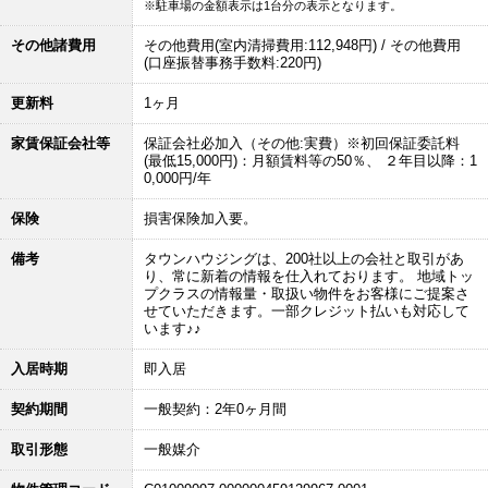
※駐車場の金額表示は1台分の表示となります。
その他諸費用
その他費用(室内清掃費用:112,948円) / その他費用
(口座振替事務手数料:220円)
更新料
1ヶ月
家賃保証会社等
保証会社必加入（その他:実費）※初回保証委託料
(最低15,000円)：月額賃料等の50％、 ２年目以降：1
0,000円/年
保険
損害保険加入要。
備考
タウンハウジングは、200社以上の会社と取引があ
り、常に新着の情報を仕入れております。 地域トッ
プクラスの情報量・取扱い物件をお客様にご提案さ
せていただきます。一部クレジット払いも対応して
います♪♪
入居時期
即入居
契約期間
一般契約：2年0ヶ月間
取引形態
一般媒介