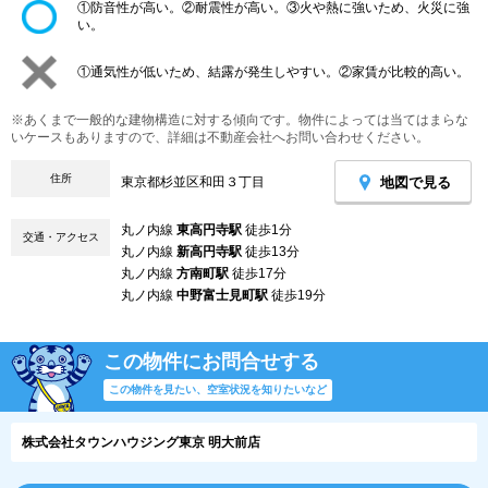
①防音性が高い。②耐震性が高い。③火や熱に強いため、火災に強
い。
①通気性が低いため、結露が発生しやすい。②家賃が比較的高い。
※あくまで一般的な建物構造に対する傾向です。物件によっては当てはまらな
いケースもありますので、詳細は不動産会社へお問い合わせください。
住所
地図で見る
東京都杉並区和田３丁目
丸ノ内線
東高円寺駅
徒歩1分
交通・アクセス
丸ノ内線
新高円寺駅
徒歩13分
丸ノ内線
方南町駅
徒歩17分
丸ノ内線
中野富士見町駅
徒歩19分
この物件にお問合せする
この物件を見たい、空室状況を知りたいなど
株式会社タウンハウジング東京 明大前店