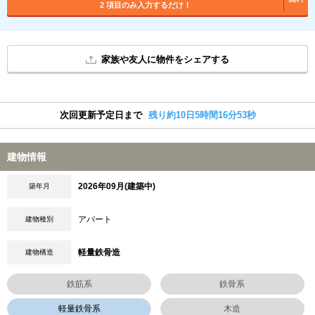
2 項目のみ入力するだけ！
家族や友人に物件をシェアする
次回更新予定日まで
残り約10日5時間16分52秒
建物情報
2026年09月(建築中)
築年月
アパート
建物種別
軽量鉄骨造
建物構造
鉄筋系
鉄骨系
軽量鉄骨系
木造