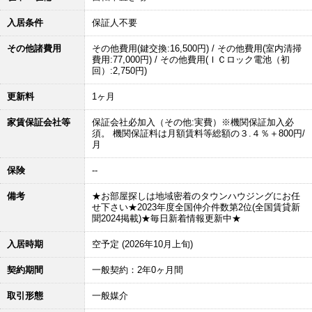
入居条件
保証人不要
その他諸費用
その他費用(鍵交換:16,500円) / その他費用(室内清掃
費用:77,000円) / その他費用(ＩＣロック電池（初
回）:2,750円)
更新料
1ヶ月
家賃保証会社等
保証会社必加入（その他:実費）※機関保証加入必
須。 機関保証料は月額賃料等総額の３.４％＋800円/
月
保険
--
備考
★お部屋探しは地域密着のタウンハウジングにお任
せ下さい★2023年度全国仲介件数第2位(全国賃貸新
聞2024掲載)★毎日新着情報更新中★
入居時期
空予定 (2026年10月上旬)
契約期間
一般契約：2年0ヶ月間
取引形態
一般媒介