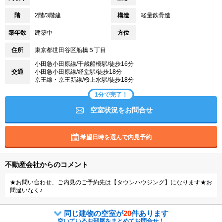
階
2階/3階建
構造
軽量鉄骨造
築年数
建築中
方位
住所
東京都世田谷区船橋５丁目
小田急小田原線/千歳船橋駅/徒歩16分
交通
小田急小田原線/経堂駅/徒歩18分
京王線・京王新線/桜上水駅/徒歩18分
1分で完了！
空室状況をお問合せ
希望日時を選んで内見予約
不動産会社からのコメント
★お問い合わせ、ご内見のご予約先は【タウンハウジング】になります★お
間違いなく♪
同じ建物の空室が
20
件あります
空いているお部屋をまとめてお問合せ！