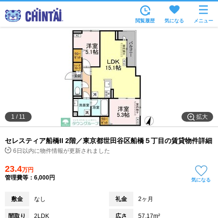
お部屋を探す
閲覧履歴
気になる
メニュー
沿線・駅から
住所から
家賃相場から
通勤通学時間から
物件特集から
拡大
1
/
11
不動産会社から
セレスティア船橋II 2階／東京都世田谷区船橋５丁目の賃貸物件詳細
TOP
6日以内に物件情報が更新されました
23.4
万円
管理費等：6,000円
気になる
敷金
なし
礼金
2ヶ月
間取り
2LDK
広さ
57.17m²