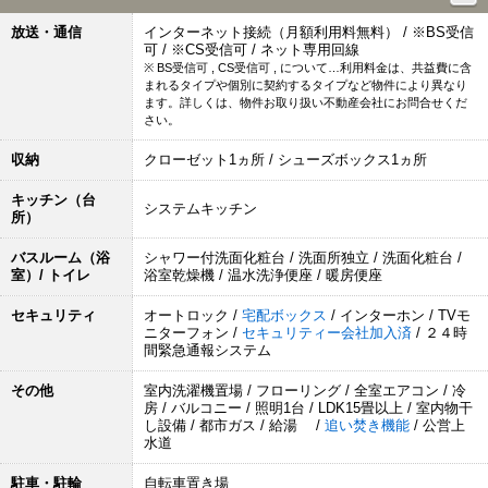
放送・通信
インターネット接続（月額利用料無料） / ※BS受信
可 / ※CS受信可 / ネット専用回線
※ BS受信可 , CS受信可 , について…利用料金は、共益費に含
まれるタイプや個別に契約するタイプなど物件により異なり
ます。詳しくは、物件お取り扱い不動産会社にお問合せくだ
さい。
収納
クローゼット1ヵ所 / シューズボックス1ヵ所
キッチン（台
システムキッチン
所）
バスルーム（浴
シャワー付洗面化粧台 / 洗面所独立 / 洗面化粧台 /
室）/ トイレ
浴室乾燥機 / 温水洗浄便座 / 暖房便座
セキュリティ
オートロック /
宅配ボックス
/ インターホン / TVモ
ニターフォン /
セキュリティー会社加入済
/ ２４時
間緊急通報システム
その他
室内洗濯機置場 / フローリング / 全室エアコン / 冷
房 / バルコニー / 照明1台 / LDK15畳以上 / 室内物干
し設備 / 都市ガス / 給湯 /
追い焚き機能
/ 公営上
水道
駐車・駐輪
自転車置き場