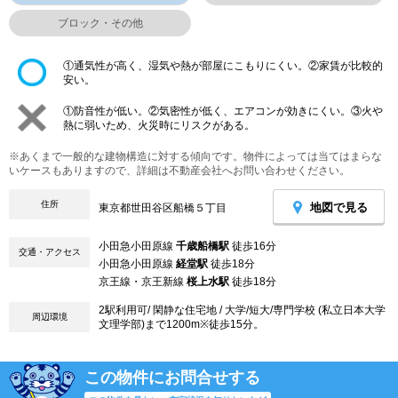
ブロック・その他
①通気性が高く、湿気や熱が部屋にこもりにくい。②家賃が比較的
安い。
①防音性が低い。②気密性が低く、エアコンが効きにくい。③火や
熱に弱いため、火災時にリスクがある。
※あくまで一般的な建物構造に対する傾向です。物件によっては当てはまらな
いケースもありますので、詳細は不動産会社へお問い合わせください。
住所
地図で見る
東京都世田谷区船橋５丁目
小田急小田原線
千歳船橋駅
徒歩16分
交通・アクセス
小田急小田原線
経堂駅
徒歩18分
京王線・京王新線
桜上水駅
徒歩18分
2駅利用可/ 閑静な住宅地 / 大学/短大/専門学校 (私立日本大学
周辺環境
文理学部)まで1200m※徒歩15分。
この物件にお問合せする