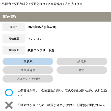
洗面台 / 洗面所独立 / 洗面化粧台 / 浴室乾燥機 / 温水洗浄便座
建物情報
2026年05月(1年未満)
築年月
マンション
建物種別
鉄筋コンクリート造
建物構造
鉄筋系
鉄骨系
軽量鉄骨系
木造
ブロック・その他
①防音性が高い。②耐震性が高い。③火や熱に強いため、火災に強
い。
①通気性が低いため、結露が発生しやすい。②家賃が比較的高い。