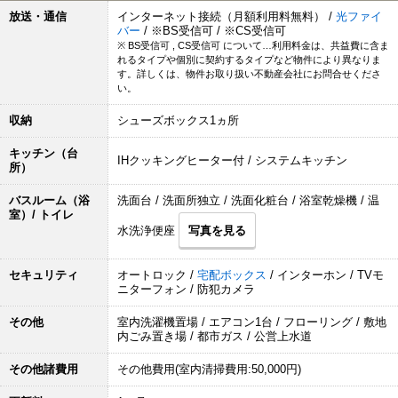
放送・通信
インターネット接続（月額利用料無料） /
光ファイ
バー
/ ※BS受信可 / ※CS受信可
※ BS受信可 , CS受信可 について…利用料金は、共益費に含ま
れるタイプや個別に契約するタイプなど物件により異なりま
す。詳しくは、物件お取り扱い不動産会社にお問合せくださ
い。
収納
シューズボックス1ヵ所
キッチン（台
IHクッキングヒーター付 / システムキッチン
所）
バスルーム（浴
洗面台 / 洗面所独立 / 洗面化粧台 / 浴室乾燥機 / 温
室）/ トイレ
水洗浄便座
写真を見る
セキュリティ
オートロック /
宅配ボックス
/ インターホン / TVモ
ニターフォン / 防犯カメラ
その他
室内洗濯機置場 / エアコン1台 / フローリング / 敷地
内ごみ置き場 / 都市ガス / 公営上水道
その他諸費用
その他費用(室内清掃費用:50,000円)