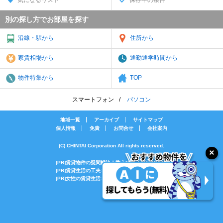
別の探し方でお部屋を探す
沿線・駅から
住所から
家賃相場から
通勤通学時間から
物件特集から
TOP
スマートフォン
パソコン
地域一覧
アーカイブ
サイトマップ
個人情報
免責
お問合せ
会社案内
(C) CHINTAI Corporation All rights reserved.
[PR]賃貸物件の疑問解決！教えてエイブルAGENT
[PR]賃貸生活の工夫を紹介！CHINTAI情報局
[PR]女性の賃貸生活を応援！Woman.CHINTAI