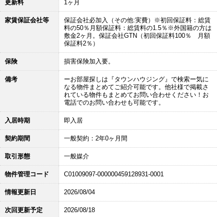
更新料
1ヶ月
家賃保証会社等
保証会社必加入（その他:実費）※初回保証料：総賃
料の50％月額保証料：総賃料の1.5％※外国籍の方は
敷金2ヶ月。保証会社GTN（初回保証料100％ 月額
保証料2％）
保険
損害保険加入要。
備考
ーお部屋探しは『タウンハウジング』で検索ー気に
なる物件まとめてご紹介可能です。他社様で掲載さ
れている物件もまとめてお問い合わせください！お
電話でのお問い合わせも可能です。
入居時期
即入居
契約期間
一般契約：2年0ヶ月間
取引形態
一般媒介
物件管理コード
C01009097-000000459128931-0001
情報更新日
2026/08/04
次回更新予定
2026/08/18