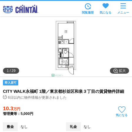
お部屋を探す
閲覧履歴
気になる
メニュー
沿線・駅から
住所から
家賃相場から
通勤通学時間から
物件特集から
拡大
1
/
29
不動産会社から
即入居可
TOP
CITY WALK永福町 1階／東京都杉並区和泉３丁目の賃貸物件詳細
6日以内に物件情報が更新されました
10.3
万円
管理費等：5,000円
気になる
敷金
なし
礼金
なし