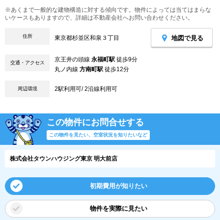
※あくまで一般的な建物構造に対する傾向です。物件によっては当てはまらな
いケースもありますので、詳細は不動産会社へお問い合わせください。
住所
地図で見る
東京都杉並区和泉３丁目
京王井の頭線
永福町駅
徒歩9分
交通・アクセス
丸ノ内線
方南町駅
徒歩12分
2駅利用可/ 2沿線利用可
周辺環境
この物件にお問合せする
この物件を見たい、空室状況を知りたいなど
株式会社タウンハウジング東京 明大前店
初期費用が知りたい
物件を実際に見たい