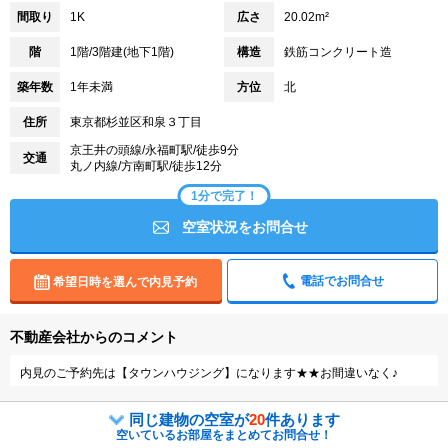
間取り
1K
広さ
20.02m²
階
1階/3階建(地下1階)
構造
鉄筋コンクリート造
築年数
1年未満
方位
北
住所
東京都杉並区和泉３丁目
京王井の頭線/永福町駅/徒歩9分
交通
丸ノ内線/方南町駅/徒歩12分
1分で完了！
空室状況をお問合せ
電話でお問合せ
希望日時を選んで内見予約
不動産会社からのコメント
内見のご予約先は【タウンハウジング】になります★★お間違いなく♪
同じ建物の空室が
20
件あります
空いているお部屋をまとめてお問合せ！