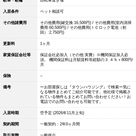
駐車・駐輪
自転車置き場
入居条件
ペット相談可
その他諸費用
その他費用(鍵交換:16,500円) / その他費用(室内清掃
費用:60,500円) / その他費用(ＩＣロック電池（初
回）:2,750円)
更新料
1ヶ月
家賃保証会社等
保証会社必加入（その他:実費）※機関保証加入必
須。 機関保証料は月額賃料等総額の３.４％＋800円/
月
保険
--
備考
ーお部屋探しは『タウンハウジング』で検索ー気に
なる物件まとめてご紹介可能です。他社様で掲載さ
れている物件もまとめてお問い合わせください！お
電話でのお問い合わせも可能です。
入居時期
空予定 (2026年11月上旬)
契約期間
一般契約：2年0ヶ月間
取引形態
一般媒介