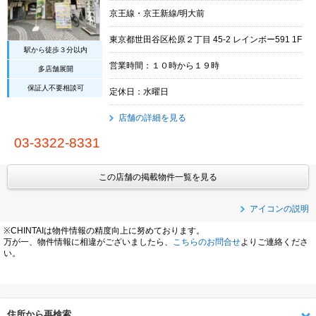
京王線・京王新線/明大前
東京都世田谷区松原２丁目 45-2 レインボー591 1F
駅から徒歩３分以内
営業時間：１０時から１９時
多店舗展開
保証人不要相談可
定休日：水曜日
店舗の詳細を見る
03-3322-8331
この店舗の掲載物件一覧を見る
アイコンの説明
※CHINTAIは物件情報の精度向上に努めております。
万が一、物件情報に相違がございましたら、
こちらのお問合せ
よりご連絡くださ
い。
住所から再検索