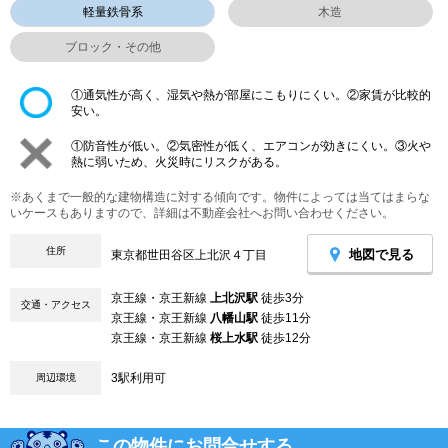
軽量鉄骨系
木造
ブロック・その他
①通気性が高く、湿気や熱が部屋にこもりにくい。②家賃が比較的
安い。
①防音性が低い。②気密性が低く、エアコンが効きにくい。③火や
熱に弱いため、火災時にリスクがある。
※あくまで一般的な建物構造に対する傾向です。物件によっては当てはまらな
いケースもありますので、詳細は不動産会社へお問い合わせください。
住所
地図で見る
東京都世田谷区上北沢４丁目
京王線・京王新線
上北沢駅
徒歩3分
交通・アクセス
京王線・京王新線
八幡山駅
徒歩11分
京王線・京王新線
桜上水駅
徒歩12分
3駅利用可
周辺環境
この物件にお問合せする