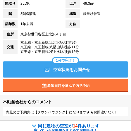
間取り
2LDK
広さ
49.3m²
階
3階/3階建
構造
軽量鉄骨造
築年数
1年未満
方位
住所
東京都世田谷区上北沢４丁目
京王線・京王新線/上北沢駅/徒歩3分
交通
京王線・京王新線/八幡山駅/徒歩11分
京王線・京王新線/桜上水駅/徒歩12分
1分で完了！
空室状況をお問合せ
希望日時を選んで内見予約
不動産会社からのコメント
内見のご予約先は【タウンハウジング】になります★★お間違いなく♪
同じ建物の空室が
14
件あります
空いているお部屋をまとめてお問合せ！