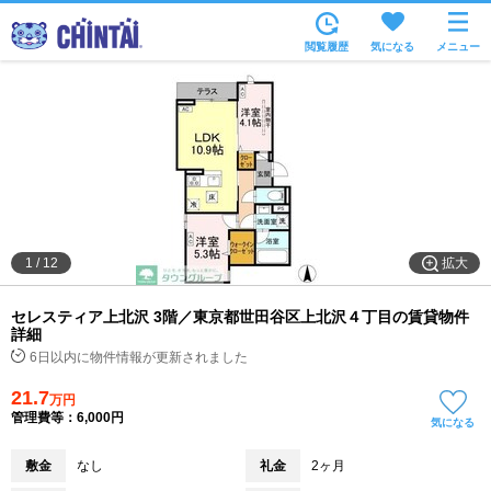
お部屋を探す
閲覧履歴
気になる
メニュー
沿線・駅から
住所から
家賃相場から
通勤通学時間から
物件特集から
拡大
1
/
12
不動産会社から
セレスティア上北沢 3階／東京都世田谷区上北沢４丁目の賃貸物件
TOP
詳細
6日以内に物件情報が更新されました
21.7
万円
管理費等：6,000円
気になる
敷金
なし
礼金
2ヶ月