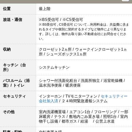
位置
最上階
放送・通信
※BS受信可 / ※CS受信可
※ BS受信可 , CS受信可 について…利用料金は、共益費に含ま
れるタイプや個別に契約するタイプなど物件により異なりま
す。詳しくは、物件お取り扱い不動産会社にお問合せくださ
い。
収納
クローゼット2ヵ所 / ウォークインクローゼット1ヵ
所 / シューズボックス1ヵ所
キッチン（台
システムキッチン
所）
バスルーム（浴
シャワー付洗面化粧台 / 洗面所独立 / 浴室乾燥機 /
室）/ トイレ
温水洗浄便座 / 暖房便座
セキュリティ
インターホン / TVモニターフォン /
セキュリティー
会社加入済
/ ２４時間緊急通報システム
その他
室内洗濯機置場 / エアコン1台 / フローリング / 一部
床暖房 / テラス / 敷地内ごみ置き場 / 照明1台 / 室内
物干し設備 / 都市ガス / 給湯 / 公営上水道