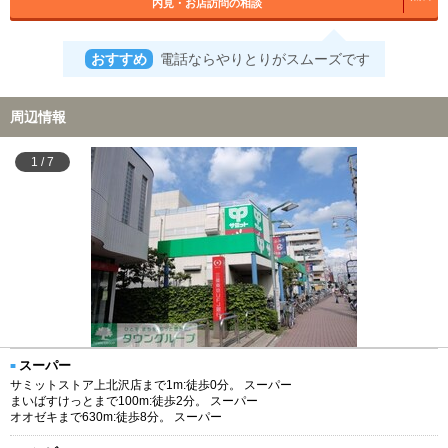
内見・お店訪問の相談
おすすめ
電話ならやりとりがスムーズです
周辺情報
1
/
7
スーパー
サミットストア上北沢店まで1m:徒歩0分。 スーパー
まいばすけっとまで100m:徒歩2分。 スーパー
オオゼキまで630m:徒歩8分。 スーパー