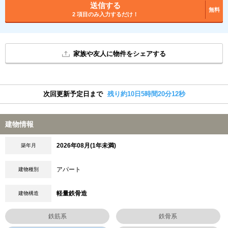
送信する
無料
2 項目のみ入力するだけ！
家族や友人に物件をシェアする
次回更新予定日まで
残り約10日5時間20分11秒
建物情報
2026年08月(1年未満)
築年月
アパート
建物種別
軽量鉄骨造
建物構造
鉄筋系
鉄骨系