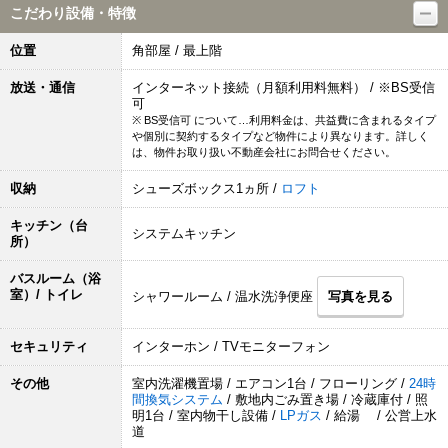
こだわり設備・特徴
位置
角部屋 / 最上階
放送・通信
インターネット接続（月額利用料無料） / ※BS受信
可
※ BS受信可 について…利用料金は、共益費に含まれるタイプ
や個別に契約するタイプなど物件により異なります。詳しく
は、物件お取り扱い不動産会社にお問合せください。
収納
シューズボックス1ヵ所 /
ロフト
キッチン（台
システムキッチン
所）
バスルーム（浴
室）/ トイレ
シャワールーム / 温水洗浄便座
写真を見る
セキュリティ
インターホン / TVモニターフォン
その他
室内洗濯機置場 / エアコン1台 / フローリング /
24時
間換気システム
/ 敷地内ごみ置き場 / 冷蔵庫付 / 照
明1台 / 室内物干し設備 /
LPガス
/ 給湯 / 公営上水
道