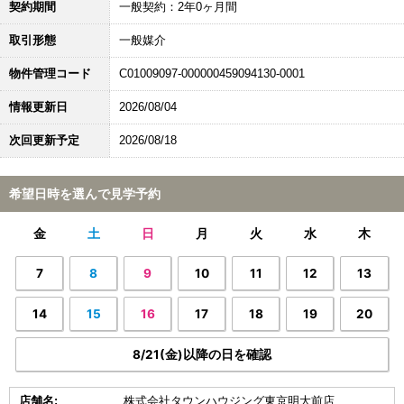
契約期間
一般契約：2年0ヶ月間
取引形態
一般媒介
物件管理コード
C01009097-000000459094130-0001
情報更新日
2026/08/04
次回更新予定
2026/08/18
希望日時を選んで見学予約
金
土
日
月
火
水
木
7
8
9
10
11
12
13
14
15
16
17
18
19
20
8/21(金)以降の日を確認
店舗名:
株式会社タウンハウジング東京明大前店