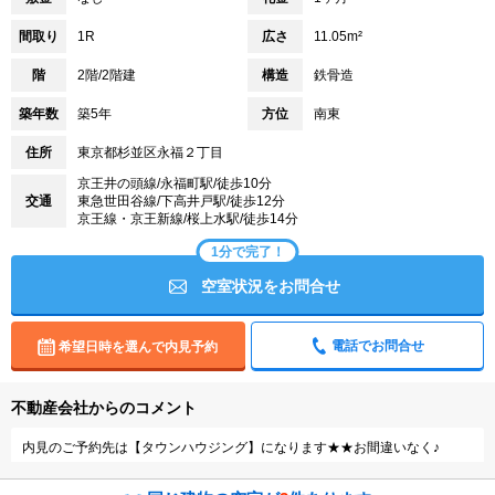
間取り
1R
広さ
11.05m²
階
2階/2階建
構造
鉄骨造
築年数
築5年
方位
南東
住所
東京都杉並区永福２丁目
京王井の頭線/永福町駅/徒歩10分
交通
東急世田谷線/下高井戸駅/徒歩12分
京王線・京王新線/桜上水駅/徒歩14分
1分で完了！
空室状況をお問合せ
電話でお問合せ
希望日時を選んで内見予約
不動産会社からのコメント
内見のご予約先は【タウンハウジング】になります★★お間違いなく♪