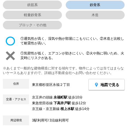
鉄筋系
鉄骨系
軽量鉄骨系
木造
ブロック・その他
①通気性が高く、湿気や熱が部屋にこもりにくい。②木造と比較し
て耐震性が高い。
①気密性が低く、エアコンが効きにくい。②火や熱に弱いため、火
災時にリスクがある。
※あくまで一般的な建物構造に対する傾向です。物件によっては当てはまらな
いケースもありますので、詳細は不動産会社へお問い合わせください。
住所
地図で見る
東京都杉並区永福２丁目
京王井の頭線
永福町駅
徒歩10分
交通・アクセス
東急世田谷線
下高井戸駅
徒歩12分
京王線・京王新線
桜上水駅
徒歩14分
3駅利用可/ 3沿線利用可
周辺環境