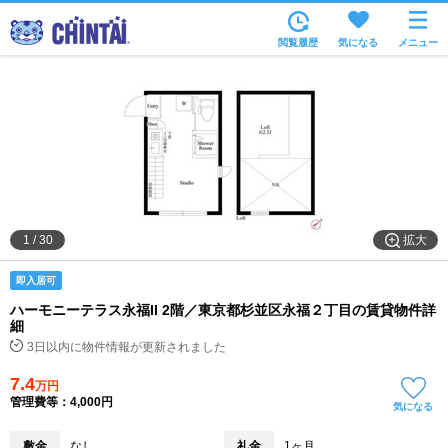
お部屋を探す
閲覧履歴
気になる
メニュー
沿線・駅から
住所から
家賃相場から
通勤通学時間から
物件特集から
拡大
1
/
30
不動産会社から
即入居可
TOP
ハーモニーテラス永福II 2階／東京都杉並区永福２丁目の賃貸物件詳
細
3日以内に物件情報が更新されました
7.4
万円
管理費等：4,000円
気になる
敷金
なし
礼金
1ヶ月