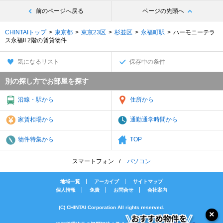
前のページへ戻る
ページの先頭へ
CHINTAIトップ
東京都
東京23区
杉並区
永福町駅
ハーモニーテラ
ス永福II 2階の賃貸物件
気になるリスト
保存中の条件
別の探し方でお部屋を探す
沿線・駅から
住所から
家賃相場から
通勤通学時間から
物件特集から
TOP
スマートフォン
パソコン
地域一覧
アーカイブ
サイトマップ
個人情報
免責
お問合せ
会社案内
(C) CHINTAI Corporation All rights reserved.