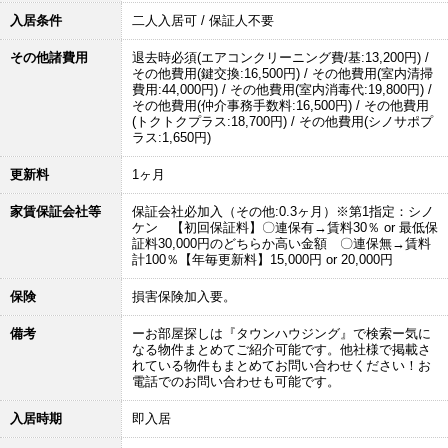
入居条件
二人入居可 / 保証人不要
その他諸費用
退去時必須(エアコンクリーニング費/基:13,200円) /
その他費用(鍵交換:16,500円) / その他費用(室内清掃
費用:44,000円) / その他費用(室内消毒代:19,800円) /
その他費用(仲介事務手数料:16,500円) / その他費用
(トクトクプラス:18,700円) / その他費用(シノサポプ
ラス:1,650円)
更新料
1ヶ月
家賃保証会社等
保証会社必加入（その他:0.3ヶ月）※第1指定：シノ
ケン 【初回保証料】〇連保有→賃料30％ or 最低保
証料30,000円のどちらか高い金額 〇連保無→賃料
計100％【年毎更新料】15,000円 or 20,000円
保険
損害保険加入要。
備考
ーお部屋探しは『タウンハウジング』で検索ー気に
なる物件まとめてご紹介可能です。他社様で掲載さ
れている物件もまとめてお問い合わせください！お
電話でのお問い合わせも可能です。
入居時期
即入居