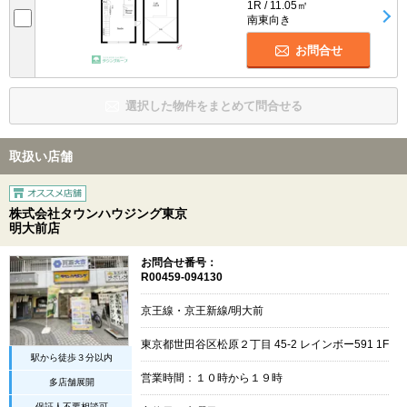
1R / 11.05㎡
南東向き
お問合せ
選択した物件をまとめて問合せる
取扱い店舗
株式会社タウンハウジング東京
明大前店
お問合せ番号：
R00459-094130
京王線・京王新線/明大前
東京都世田谷区松原２丁目 45-2 レインボー591 1F
駅から徒歩３分以内
営業時間：１０時から１９時
多店舗展開
保証人不要相談可