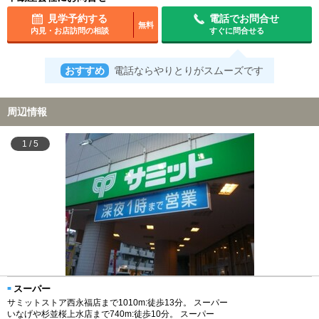
見学予約する
電話でお問合せ
無料
内見・お店訪問の相談
すぐに問合せる
おすすめ
電話ならやりとりがスムーズです
周辺情報
1
/
5
スーパー
サミットストア西永福店まで1010m:徒歩13分。 スーパー
いなげや杉並桜上水店まで740m:徒歩10分。 スーパー