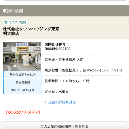
取扱い店舗
株式会社タウンハウジング東京
明大前店
お問合せ番号：
R00459-092798
京王線・京王新線/明大前
東京都世田谷区松原２丁目 45-2 レインボー591 1F
駅から徒歩３分以内
営業時間：１０時から１９時
多店舗展開
保証人不要相談可
定休日：水曜日
店舗の詳細を見る
03-3322-8331
この店舗の掲載物件一覧を見る