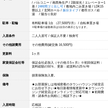
/ バルコニー / 南西角住戸 / 2面採光 / エレベーター1
基 /
24時間ゴミ出し可
/ 敷地内ごみ置き場 / LDK15
畳以上 / 玄関ホール /
振分タイプ
/ 都市ガス / 給
湯 / 陽当り良好
駐車・駐輪
有料駐車場 1台 （27,500円/月） / 自転車置き場
※駐車場の金額表示は1台分の表示となります。
入居条件
二人入居可 / 保証人不要 / 独身可
その他諸費用
その他費用(鍵交換:16,500円)
更新料
1ヶ月
家賃保証会社等
保証会社必加入（その他:0.5ヶ月）※初回保証料：
賃料総額の50％、更新：総賃料の25％/年
保険
損害保険加入要。
備考
★お部屋探しは地域密着のタウンハウジング経堂店
にお任せ下さい★毎日新着情報更新中★タウンハウ
ジング経堂店はオンラインでご対応可能！★初期費
用・諸条件お気軽にご相談下さい★
入居時期
応相談