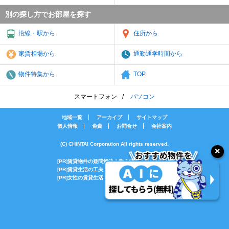
別の探し方でお部屋を探す
沿線・駅から
住所から
家賃相場から
通勤通学時間から
物件特集から
TOP
スマートフォン
パソコン
地域一覧
アーカイブ
サイトマップ
個人情報
免責
お問合せ
会社案内
(C) CHINTAI Corporation All rights reserved.
[PR]賃貸物件の疑問解決！教えてエイブルAGENT
[PR]賃貸生活の工夫を紹介！CHINTAI情報局
[PR]女性の賃貸生活を応援！Woman.CHINTAI