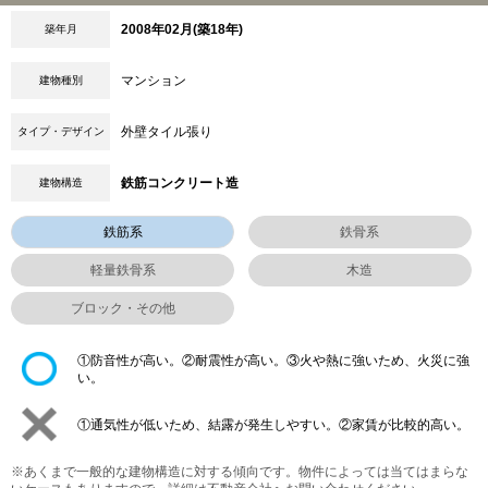
2008年02月(築18年)
築年月
マンション
建物種別
外壁タイル張り
タイプ・デザイン
鉄筋コンクリート造
建物構造
鉄筋系
鉄骨系
軽量鉄骨系
木造
ブロック・その他
①防音性が高い。②耐震性が高い。③火や熱に強いため、火災に強
い。
①通気性が低いため、結露が発生しやすい。②家賃が比較的高い。
※あくまで一般的な建物構造に対する傾向です。物件によっては当てはまらな