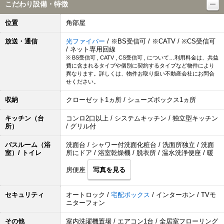
こだわり設備・特徴
位置
角部屋
放送・通信
光ファイバー
/ ※BS受信可 / ※CATV / ※CS受信可
/ ネット専用回線
※ BS受信可 , CATV , CS受信可 , について…利用料金は、共益
費に含まれるタイプや個別に契約するタイプなど物件により
異なります。詳しくは、物件お取り扱い不動産会社にお問合
せください。
収納
クローゼット1ヵ所 / シューズボックス1ヵ所
キッチン（台
コンロ2口以上 / システムキッチン / 独立型キッチン
所）
/ グリル付
バスルーム（浴
洗面台 / シャワー付洗面化粧台 / 洗面所独立 / 洗面
室）/ トイレ
所にドア / 浴室乾燥機 / 脱衣所 / 温水洗浄便座 / 暖
房便座
写真を見る
セキュリティ
オートロック /
宅配ボックス
/ インターホン / TVモ
ニターフォン
その他
室内洗濯機置場 / エアコン1台 / 全居室フローリング