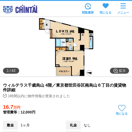
お部屋を探す
閲覧履歴
気になる
メニュー
沿線・駅から
住所から
家賃相場から
通勤通学時間から
物件特集から
拡大
1
/
42
不動産会社から
ウィルテラス千歳烏山 4階／東京都世田谷区南烏山６丁目の賃貸物
TOP
件詳細
1時間以内に物件情報が更新されました
16.7
万円
管理費等：12,000円
気になる
敷金
1ヶ月
礼金
なし