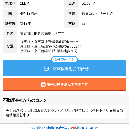
間取り
1LDK
広さ
51.07m²
階
4階/13階建
構造
鉄筋コンクリート造
築年数
築18年
方位
西
住所
東京都世田谷区南烏山６丁目
京王線・京王新線/千歳烏山駅/徒歩4分
交通
京王線・京王新線/芦花公園駅/徒歩12分
京王線・京王新線/八幡山駅/徒歩20分
1分で完了！
空室状況をお問合せ
希望日時を選んで内見予約
不動産会社からのコメント
★お部屋探しは地域密着のタウンハウジング経堂店にお任せ下さい★毎日新
着情報更新中★
同じ建物の空室が
20
件あります