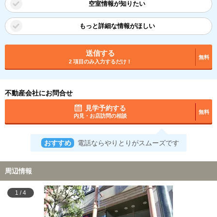
空室情報が知りたい
もっと詳細な情報がほしい
送信する
無料
2 項目のみ入力するだけ！
不動産会社にお問合せ
見学予約する
無料
内見・お店訪問の相談
おすすめ
電話ならやりとりがスムーズです
周辺情報
1
/
4