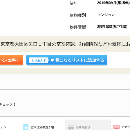
築年
2010年09月(築15年)
建物種別
マンション
物件階層
2階/5階建(地下3階)
／東京都大田区矢口１丁目の空室確認、詳細情報などお気軽に
する
（無料）
気になるリストに追加する
とりあえず
チェック！
ーホン
室内洗濯機置き場
駐車場付き
エア