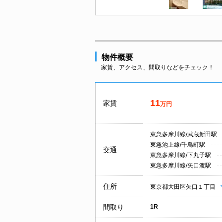
物件概要
家賃、アクセス、間取りなどをチェック！
11
家賃
万円
東急多摩川線/武蔵新田駅
東急池上線/千鳥町駅
交通
東急多摩川線/下丸子駅
東急多摩川線/矢口渡駅
住所
東京都大田区矢口１丁目
間取り
1R