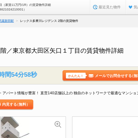
（家賃11万円/1R）の賃貸物件詳細
最近見た物件
気
4621024210001）
武蔵新田駅
レックス多摩川レジデンス 2階の賃貸物件
2階／東京都大田区矢口１丁目の賃貸物件詳細
時間54分58秒
メールでお問合せする
（無
かんたん！
アパート情報が豊富！ 直営140店舗以上の 独自のネットワークで最適なマンシ
内見する
（無料）