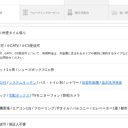
ク
ウォークインクローゼット
独立洗面台
追い
貸
/
外壁タイル張り
信可
/
※CATV
/
※CS受信可
信可 , CATV , CS受信可 について…利用料金は、共益費に含まれるタイプや個別に契約するタイ
お問合せください。
ット1ヵ所
/
シューズボックス1ヵ所
ロ付
/
システムキッチン
/
バス・トイレ別
/
シャワー
/
浴室乾燥機
/
温水洗浄便座
ック
/
宅配ボックス
/
TVモニターフォン
/
防犯カメラ
機置場
/
エアコン1台
/
フローリング
/
Pタイル
/
バルコニー
/
エレベーター1基
/
都市
談可
/
保証人不要