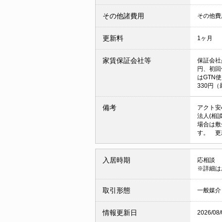
その他諸費用
その他費用
更新料
1ヶ月
家賃保証会社等
保証会社
円、初回
はGTN
330円（
備考
アクト安
法人(相
場合は敷
す。 更
入居時期
応相談
※詳細は
取引形態
一般媒介
情報更新日
2026/08/