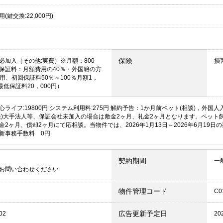
(鍵交換:22,000円)
保険
必加入（その他:実費）※月額：800
損
保証料：月額費用の40％・外国籍の方
使用、初回保証料50％～100％月額1，
最低保証料20，000円）
心ライフ:19800円 システム利用料:275円 解約予告：1か月前ペット(相談)，外国人
談)大手法人等、保証会社未加入の場合は敷金2ヶ月、礼金2ヶ月となります。ペット
金2ヶ月、償却2ヶ月にて応相談。当物件では、2026年1月13日～2026年6月19
新事務手数料 0円
契約期間
一
お問い合わせください
物件管理コード
C0
広告更新予定日
02
20