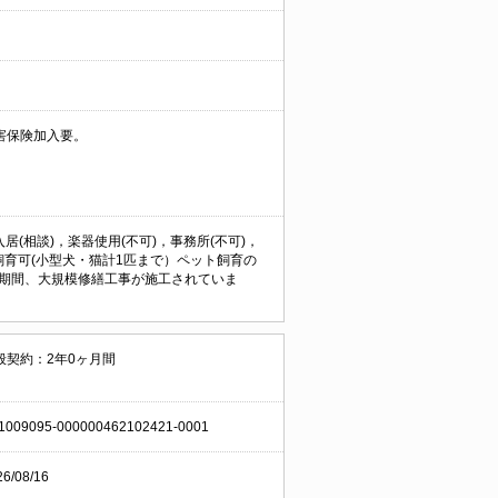
害保険加入要。
入居(相談)，楽器使用(不可)，事務所(不可)，
飼育可(小型犬・猫計1匹まで）ペット飼育の
日の期間、大規模修繕工事が施工されていま
般契約：2年0ヶ月間
1009095-000000462102421-0001
26/08/16