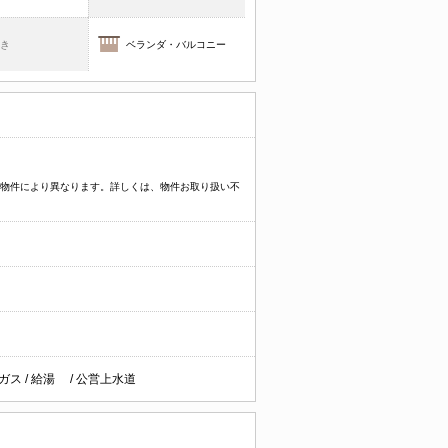
焚き
ベランダ・バルコニー
プなど物件により異なります。詳しくは、物件お取り扱い不
ガス
/
給湯
/
公営上水道