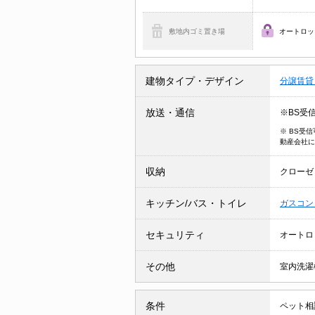
敷地内ゴミ置き場
オートロッ
建物タイプ・デザイン
分譲賃
放送・通信
※BS受
※ BS受
動産会社に
収納
クローゼ
キッチン/バス・トイレ
ガスコン
セキュリティ
オートロ
その他
室内洗濯
条件
ペット相