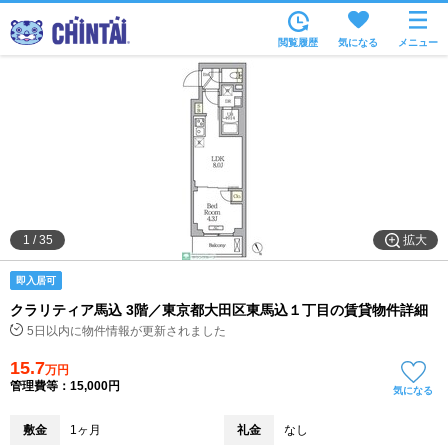
お部屋を探す
閲覧履歴
気になる
メニュー
沿線・駅から
住所から
家賃相場から
通勤通学時間から
物件特集から
拡大
1
/
35
不動産会社から
即入居可
TOP
クラリティア馬込 3階／東京都大田区東馬込１丁目の賃貸物件詳細
5日以内に物件情報が更新されました
15.7
万円
管理費等：15,000円
気になる
敷金
1ヶ月
礼金
なし