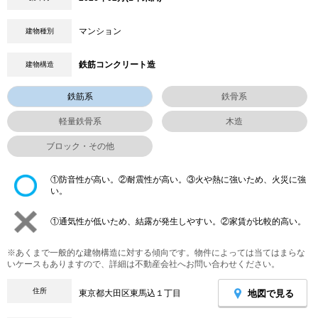
マンション
建物種別
鉄筋コンクリート造
建物構造
鉄筋系
鉄骨系
軽量鉄骨系
木造
ブロック・その他
①防音性が高い。②耐震性が高い。③火や熱に強いため、火災に強
い。
①通気性が低いため、結露が発生しやすい。②家賃が比較的高い。
※あくまで一般的な建物構造に対する傾向です。物件によっては当てはまらな
いケースもありますので、詳細は不動産会社へお問い合わせください。
住所
地図で見る
東京都大田区東馬込１丁目