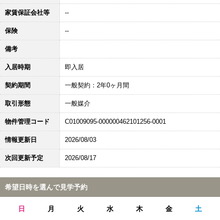
家賃保証会社等
--
保険
--
備考
入居時期
即入居
契約期間
一般契約：2年0ヶ月間
取引形態
一般媒介
物件管理コード
C01009095-000000462101256-0001
情報更新日
2026/08/03
次回更新予定
2026/08/17
希望日時を選んで見学予約
日
月
火
水
木
金
土