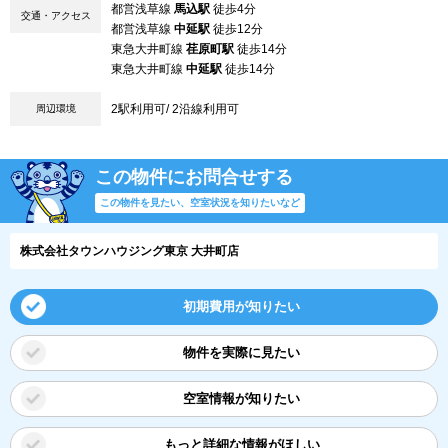
都営浅草線
馬込駅
徒歩4分
交通・アクセス
都営浅草線
中延駅
徒歩12分
東急大井町線
荏原町駅
徒歩14分
東急大井町線
中延駅
徒歩14分
2駅利用可/ 2沿線利用可
周辺環境
この物件にお問合せする
この物件を見たい、空室状況を知りたいなど
株式会社タウンハウジング東京 大井町店
初期費用が知りたい
物件を実際に見たい
空室情報が知りたい
もっと詳細な情報がほしい