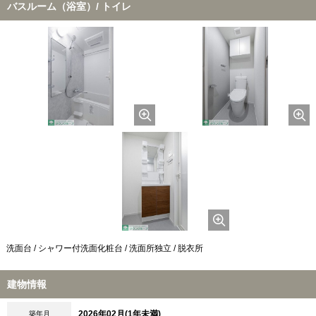
バスルーム（浴室）/ トイレ
洗面台 / シャワー付洗面化粧台 / 洗面所独立 / 脱衣所
建物情報
2026年02月(1年未満)
築年月