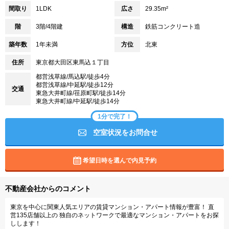
間取り
1LDK
広さ
29.35m²
階
3階/4階建
構造
鉄筋コンクリート造
築年数
1年未満
方位
北東
住所
東京都大田区東馬込１丁目
都営浅草線/馬込駅/徒歩4分
都営浅草線/中延駅/徒歩12分
交通
東急大井町線/荏原町駅/徒歩14分
東急大井町線/中延駅/徒歩14分
1分で完了！
空室状況をお問合せ
希望日時を選んで内見予約
不動産会社からのコメント
東京を中心に関東人気エリアの賃貸マンション・アパート情報が豊富！ 直
営135店舗以上の 独自のネットワークで最適なマンション・アパートをお探
しします！