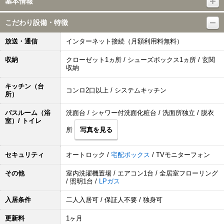
基本情報
こだわり設備・特徴
放送・通信
インターネット接続（月額利用料無料）
収納
クローゼット1ヵ所 / シューズボックス1ヵ所 / 玄関
収納
キッチン（台
コンロ2口以上 / システムキッチン
所）
バスルーム（浴
洗面台 / シャワー付洗面化粧台 / 洗面所独立 / 脱衣
室）/ トイレ
所
写真を見る
セキュリティ
オートロック /
宅配ボックス
/ TVモニターフォン
その他
室内洗濯機置場 / エアコン1台 / 全居室フローリング
/ 照明1台 /
LPガス
入居条件
二人入居可 / 保証人不要 / 独身可
更新料
1ヶ月