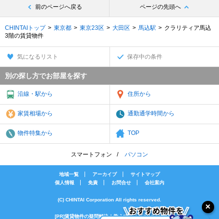
前のページへ戻る
ページの先頭へ
CHINTAIトップ
東京都
東京23区
大田区
馬込駅
クラリティア馬込
3階の賃貸物件
気になるリスト
保存中の条件
別の探し方でお部屋を探す
沿線・駅から
住所から
家賃相場から
通勤通学時間から
物件特集から
TOP
スマートフォン
パソコン
地域一覧
アーカイブ
サイトマップ
個人情報
免責
お問合せ
会社案内
(C) CHINTAI Corporation All rights reserved.
[PR]賃貸物件の疑問解決！教えてエイブルAGENT