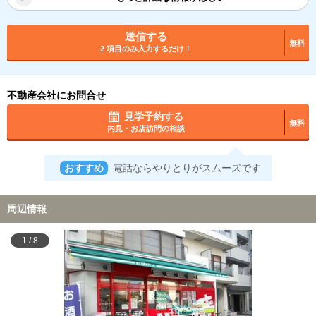
送信する
無料
2 項目のみ入力するだけ！
不動産会社にお問合せ
見学予約する
無料
内見・お店訪問の相談
おすすめ
電話ならやりとりがスムーズです
周辺情報
1
/
8