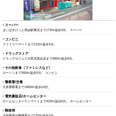
スーパー
まいばすけっと馬込駅東店まで170m:徒歩3分。 スーパー
コンビニ
ファミリーマートまで210m:徒歩3分。
ドラッグストア
ドラッグセイムス大田北馬込店まで480m:徒歩6分。
その他飲食（ファミレスなど）
ローソンまで380m:徒歩5分。 コンビニ
警察署/交番
大井警察署まで1880m:徒歩24分。
電気量販店/ホームセンター
ホームセンターケンマートまで420m:徒歩6分。 ホームセンター
郵便局
大田東馬込郵便局まで220m:徒歩3分。