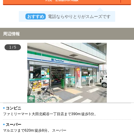
おすすめ
電話ならやりとりがスムーズです
周辺情報
1
/
5
コンビニ
ファミリーマート大田北糀谷一丁目店まで390m:徒歩5分。
スーパー
マルエツまで620m:徒歩8分。 スーパー