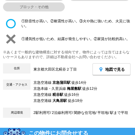
ブロック・その他
①防音性が高い。②耐震性が高い。③火や熱に強いため、火災に強
い。
①通気性が低いため、結露が発生しやすい。②家賃が比較的高い。
※あくまで一般的な建物構造に対する傾向です。物件によっては当てはまらな
いケースもありますので、詳細は不動産会社へお問い合わせください。
住所
地図で見る
東京都大田区北糀谷２丁目
京急空港線
京急蒲田駅
徒歩14分
交通・アクセス
京急本線・久里浜線
梅屋敷駅
徒歩12分
京急空港線
糀谷駅
徒歩16分
京急空港線
大鳥居駅
徒歩18分
2駅利用可/ 2沿線利用可/ 閑静な住宅地/ 平坦地/ 駅まで平坦
周辺環境
この物件にお問合せする