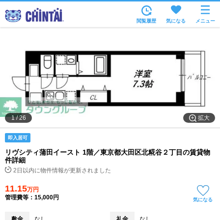
お部屋を探す
閲覧履歴
気になる
メニュー
沿線・駅から
住所から
家賃相場から
通勤通学時間から
物件特集から
拡大
1
/
26
不動産会社から
即入居可
TOP
リヴシティ蒲田イースト 1階／東京都大田区北糀谷２丁目の賃貸物
件詳細
2日以内に物件情報が更新されました
11.15
万円
管理費等：15,000円
気になる
敷金
なし
礼金
なし