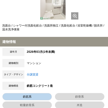
洗面台 / シャワー付洗面化粧台 / 洗面所独立 / 洗面化粧台 / 浴室乾燥機 / 脱衣所 /
温水洗浄便座
建物情報
2026年03月(1年未満)
築年月
マンション
建物種別
分譲賃貸
タイプ・デザイン
鉄筋コンクリート造
建物構造
鉄筋系
鉄骨系
軽量鉄骨系
木造