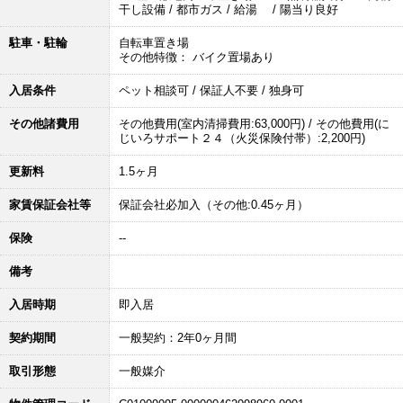
干し設備 / 都市ガス / 給湯 / 陽当り良好
駐車・駐輪
自転車置き場
その他特徴： バイク置場あり
入居条件
ペット相談可 / 保証人不要 / 独身可
その他諸費用
その他費用(室内清掃費用:63,000円) / その他費用(に
じいろサポート２４（火災保険付帯）:2,200円)
更新料
1.5ヶ月
家賃保証会社等
保証会社必加入（その他:0.45ヶ月）
保険
--
備考
入居時期
即入居
契約期間
一般契約：2年0ヶ月間
取引形態
一般媒介