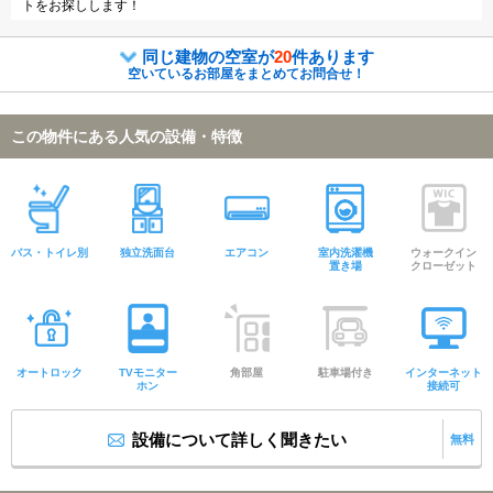
トをお探しします！
同じ建物の空室が
20
件あります
空いているお部屋をまとめてお問合せ！
この物件にある人気の設備・特徴
バス・トイレ別
独立洗面台
エアコン
室内洗濯機
ウォークイン
置き場
クローゼット
オートロック
TVモニター
角部屋
駐車場付き
インターネット
ホン
接続可
設備について詳しく聞きたい
無料