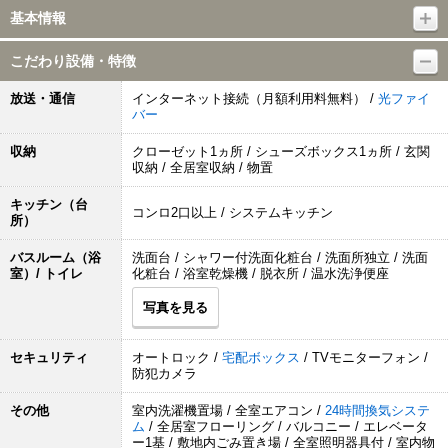
基本情報
こだわり設備・特徴
放送・通信
インターネット接続（月額利用料無料） /
光ファイ
バー
収納
クローゼット1ヵ所 / シューズボックス1ヵ所 / 玄関
収納 / 全居室収納 / 物置
キッチン（台
コンロ2口以上 / システムキッチン
所）
バスルーム（浴
洗面台 / シャワー付洗面化粧台 / 洗面所独立 / 洗面
室）/ トイレ
化粧台 / 浴室乾燥機 / 脱衣所 / 温水洗浄便座
写真を見る
セキュリティ
オートロック /
宅配ボックス
/ TVモニターフォン /
防犯カメラ
その他
室内洗濯機置場 / 全室エアコン /
24時間換気システ
ム
/ 全居室フローリング / バルコニー / エレベータ
ー1基 / 敷地内ごみ置き場 / 全室照明器具付 / 室内物