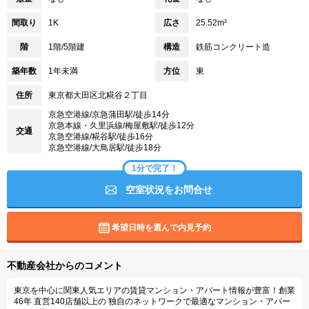
間取り
1K
広さ
25.52m²
階
1階/5階建
構造
鉄筋コンクリート造
築年数
1年未満
方位
東
住所
東京都大田区北糀谷２丁目
京急空港線/京急蒲田駅/徒歩14分
京急本線・久里浜線/梅屋敷駅/徒歩12分
交通
京急空港線/糀谷駅/徒歩16分
京急空港線/大鳥居駅/徒歩18分
1分で完了！
空室状況をお問合せ
希望日時を選んで内見予約
不動産会社からのコメント
東京を中心に関東人気エリアの賃貸マンション・アパート情報が豊富！創業
46年 直営140店舗以上の 独自のネットワークで最適なマンション・アパー