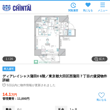
お部屋を探す
閲覧履歴
気になる
メニュー
沿線・駅から
住所から
家賃相場から
通勤通学時間から
物件特集から
拡大
1
/
26
不動産会社から
即入居可
TOP
ディアレイシャス蒲田II 6階／東京都大田区西蒲田７丁目の賃貸物件
詳細
5日以内に物件情報が更新されました
14.1
万円
管理費等：11,000円
気になる
敷金
なし
礼金
1ヶ月