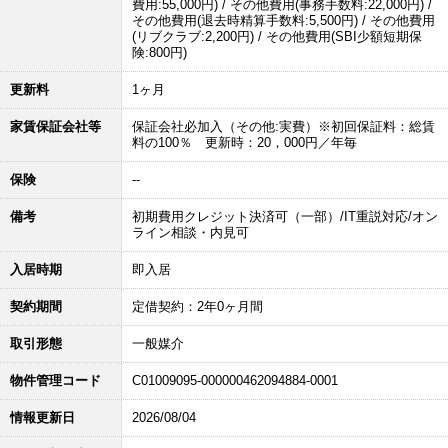
費用:55,000円) / その他費用(事務手数料:22,000円) /
その他費用(退去時精算手数料:5,500円) / その他費用
(リブクラブ:2,200円) / その他費用(SBI少額短期保
険:800円)
更新料
1ヶ月
家賃保証会社等
保証会社必加入（その他:実費）※初回保証料：総賃
料の100％ 更新時：20，000円／年毎
保険
--
備考
初期費用クレジット決済可（一部）/IT重説対応/オン
ライン相談・内見可
入居時期
即入居
契約期間
定借契約：2年0ヶ月間
取引形態
一般媒介
物件管理コード
C01009095-000000462094884-0001
情報更新日
2026/08/04