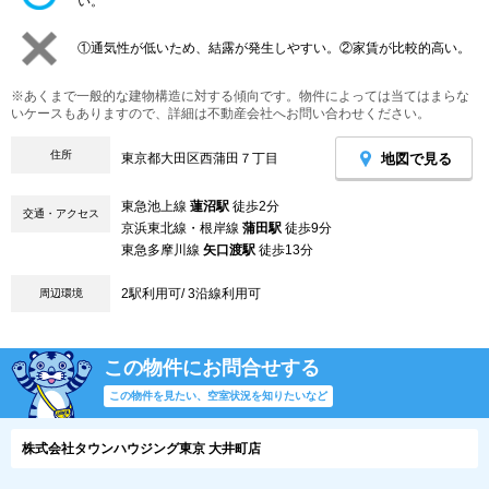
い。
①通気性が低いため、結露が発生しやすい。②家賃が比較的高い。
※あくまで一般的な建物構造に対する傾向です。物件によっては当てはまらな
いケースもありますので、詳細は不動産会社へお問い合わせください。
住所
地図で見る
東京都大田区西蒲田７丁目
東急池上線
蓮沼駅
徒歩2分
交通・アクセス
京浜東北線・根岸線
蒲田駅
徒歩9分
東急多摩川線
矢口渡駅
徒歩13分
2駅利用可/ 3沿線利用可
周辺環境
この物件にお問合せする
この物件を見たい、空室状況を知りたいなど
株式会社タウンハウジング東京 大井町店