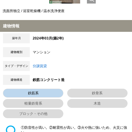
洗面所独立 / 浴室乾燥機 / 温水洗浄便座
建物情報
2024年03月(築2年)
築年月
マンション
建物種別
分譲賃貸
タイプ・デザイン
鉄筋コンクリート造
建物構造
鉄筋系
鉄骨系
軽量鉄骨系
木造
ブロック・その他
①防音性が高い。②耐震性が高い。③火や熱に強いため、火災に強