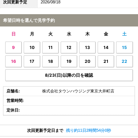
次回更新予定
2026/08/18
希望日時を選んで見学予約
日
月
火
水
木
金
土
9
10
11
12
13
14
15
16
17
18
19
20
21
22
8/23(日)以降の日を確認
店舗名:
株式会社タウンハウジング東京大井町店
営業時間:
定休日:
次回更新予定日まで
残り約11日2時間53分59秒