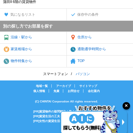
蒲田II 6階の賃貸物件
気になるリスト
保存中の条件
別の探し方でお部屋を探す
沿線・駅から
住所から
家賃相場から
通勤通学時間から
物件特集から
TOP
スマートフォン
パソコン
地域一覧
アーカイブ
サイトマップ
個人情報
免責
お問合せ
会社案内
(C) CHINTAI Corporation All rights reserved.
[PR]賃貸物件の疑問解決！教えてエイブルAGENT
[PR]賃貸生活の工夫を紹介！CHINTAI情報局
[PR]女性の賃貸生活を応援！Woman.CHINTAI