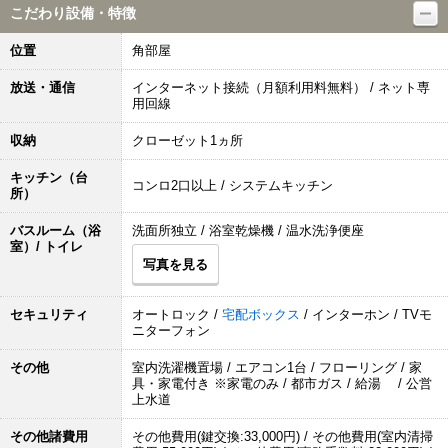
こだわり設備・特徴
位置
角部屋
放送・通信
インターネット接続（月額利用料無料） / ネット専
用回線
収納
クローゼット1ヵ所
キッチン（台
コンロ2口以上 / システムキッチン
所）
バスルーム（浴
洗面所独立 / 浴室乾燥機 / 温水洗浄便座
室）/ トイレ
写真を見る
セキュリティ
オートロック /
宅配ボックス
/ インターホン / TVモ
ニターフォン
その他
室内洗濯機置場 / エアコン1台 / フローリング / 家
具・家電付き ※家電のみ / 都市ガス / 給湯 / 公営
上水道
その他諸費用
その他費用(鍵交換:33,000円) / その他費用(室内清掃