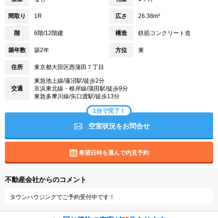
間取り
1R
広さ
26.38m²
階
6階/12階建
構造
鉄筋コンクリート造
築年数
築2年
方位
東
住所
東京都大田区西蒲田７丁目
東急池上線/蓮沼駅/徒歩2分
交通
京浜東北線・根岸線/蒲田駅/徒歩9分
東急多摩川線/矢口渡駅/徒歩13分
1分で完了！
空室状況をお問合せ
希望日時を選んで内見予約
不動産会社からのコメント
タウンハウジングでご予約受付中です！