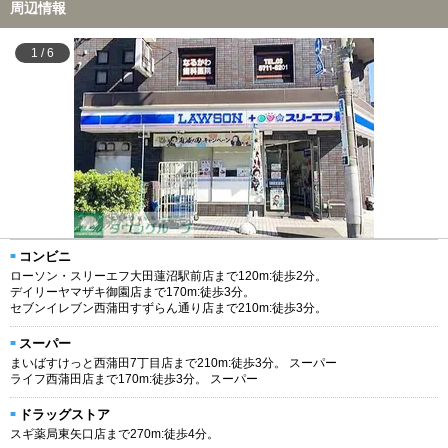
周辺情報
1
/
6
コンビニ
ローソン・スリーエフ大田蓮沼駅前店まで120m:徒歩2分。
デイリーヤマザキ御園店まで170m:徒歩3分。
セブンイレブン西蒲田すずらん通り店まで210m:徒歩3分。
スーパー
まいばすけっと西蒲田7丁目店まで210m:徒歩3分。 スーパー
ライフ西蒲田店まで170m:徒歩3分。 スーパー
ドラッグストア
スギ薬局東矢口店まで270m:徒歩4分。