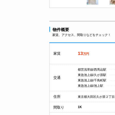
物件概要
家賃、アクセス、間取りなどをチェック！
13
家賃
万円
都営浅草線/西馬込駅
東急池上線/久が原駅
交通
東急池上線/千鳥町駅
東急池上線/池上駅
住所
東京都大田区久が原２丁目
間取り
1K