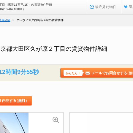
目（家賃13万円/1K）の賃貸物件詳細
最近見た物件
気
4620946240001）
西馬込駅
クレヴィスタ西馬込 4階の賃貸物件
東京都大田区久が原２丁目の賃貸物件詳細
12時間9分54秒
メールでお問合せする
（無
かんたん！
内見する
（無料）