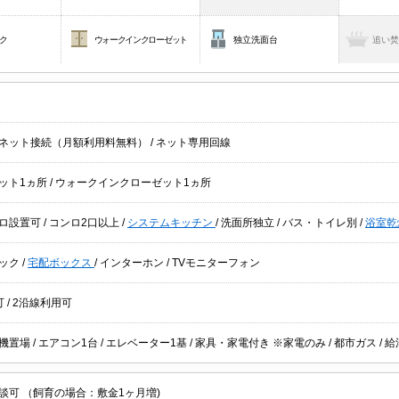
ク
ウォークインクローゼット
独立洗面台
追い
ネット接続（月額利用料無料）
/
ネット専用回線
ット1ヵ所
/
ウォークインクローゼット1ヵ所
ロ設置可
/
コンロ2口以上
/
システムキッチン
/
洗面所独立
/
バス・トイレ別
/
浴室乾
ック
/
宅配ボックス
/
インターホン
/
TVモニターフォン
可
/
2沿線利用可
機置場
/
エアコン1台
/
エレベーター1基
/
家具・家電付き ※家電のみ
/
都市ガス
/
談可 （飼育の場合：敷金1ヶ月増)