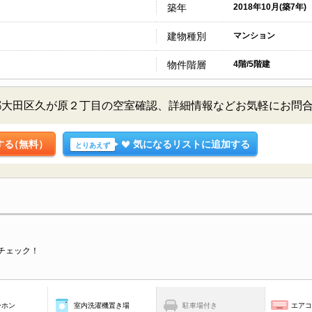
築年
2018年10月(築7年)
建物種別
マンション
物件階層
4階/5階建
都大田区久が原２丁目の空室確認、詳細情報などお気軽にお問
する
（無料）
気になるリストに追加する
とりあえず
チェック！
ーホン
室内洗濯機置き場
駐車場付き
エア