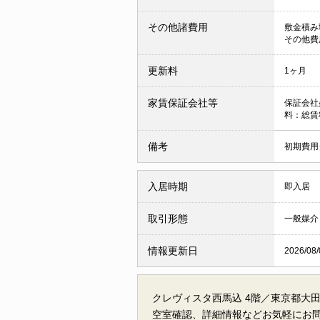
その他諸費用
敷金積み増
その他費用
更新料
1ヶ月
家賃保証会社等
保証会社
料：総賃
備考
初期費用
入居時期
即入居
取引形態
一般媒介
情報更新日
2026/08/
クレヴィスタ西馬込 4階／東京都大
空室確認、詳細情報などお気軽にお