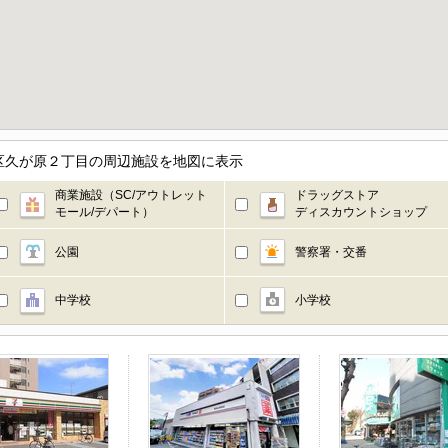
区久が原２丁目の周辺施設を地図に表示
商業施設（SC/アウトレット
ドラッグストア
モール/デパート）
ディスカウントショップ
公園
警察署・交番
中学校
小学校