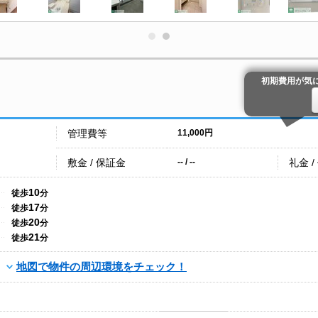
初期費用が気
管理費等
11,000円
敷金 / 保証金
礼金 /
-- / --
10
徒歩
分
17
徒歩
分
20
徒歩
分
21
徒歩
分
地図で物件の周辺環境をチェック！