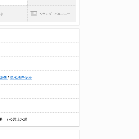
焚き
ベランダ・バルコニー
燥機
/
温水洗浄便座
給湯
/
公営上水道