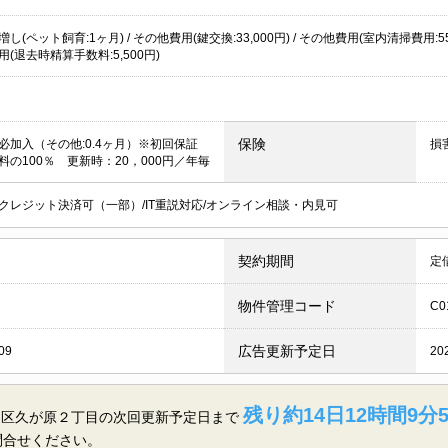
し(ペット飼育:1ヶ月) / その他費用(鍵交換:33,000円) / その他費用(室内清掃費用:55,0
(退去時精算手数料:5,500円)
保険
必加入（その他:0.4ヶ月）※初回保証
損
料の100％ 更新時：20，000円／年毎
クレジット決済可（一部）/IT重説対応/オンライン相談・内見可
契約期間
定
物件管理コード
C0
広告更新予定日
09
20
残り約14日12時間9分
田区久が原２丁目の
次回更新予定日まで
問合せください。