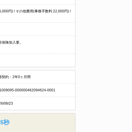
00円) / その他費用(事務手数料:22,000円) /
害保険加入要。
借契約：2年0ヶ月間
1009095-000000462094624-0001
26/08/23
54秒